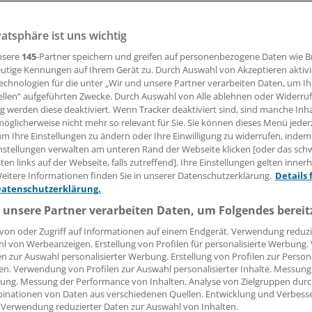
vatsphäre ist uns wichtig
ankenhäuser verzeichnen immer mehr Patienten, auch au
. Die örtliche Krankenhausgesellschaft sieht einen Grund d
nsere
145
-Partner speichern und greifen auf personenbezogene Daten wie 
t der Versorgung. Eine Patientenbefragung soll nun valide 
utige Kennungen auf Ihrem Gerät zu. Durch Auswahl von Akzeptieren aktivi
echnologien für die unter „Wir und unsere Partner verarbeiten Daten, um I
iniken der Hansestadt liefern.
ellen“ aufgeführten Zwecke. Durch Auswahl von Alle ablehnen oder Widerruf
ng werden diese deaktiviert. Wenn Tracker deaktiviert sind, sind manche Inh
öglicherweise nicht mehr so relevant für Sie. Sie können dieses Menü jeder
um Ihre Einstellungen zu ändern oder Ihre Einwilligung zu widerrufen, indem
16.01.2014, 08:40 Uhr
nstellungen verwalten am unteren Rand der Webseite klicken [oder das sc
en links auf der Webseite, falls zutreffend]. Ihre Einstellungen gelten inner
eitere Informationen finden Sie in unserer Datenschutzerklärung.
Details 
Datenschutzerklärung.
r starke Wettbewerb im Hamburger Krankenhausmarkt ha
 unsere Partner verarbeiten Daten, um Folgendes bereit
n Dr. Christoph Mahnke zu Qualitätsverbesserungen geführ
von oder Zugriff auf Informationen auf einem Endgerät. Verwendung reduzi
l von Werbeanzeigen. Erstellung von Profilen für personalisierte Werbung
sitzende der Hamburgischen Krankenhausgesellschaft (HKG
en zur Auswahl personalisierter Werbung. Erstellung von Profilen zur Person
en. Verwendung von Profilen zur Auswahl personalisierter Inhalte. Messung
e Daten zur Qualität an. Mahnke kündigte beim gesundheitsp
ung. Messung der Performance von Inhalten. Analyse von Zielgruppen durch
 der HKG eine Hamburg-weite Patientenbefragung für dieses
inationen von Daten aus verschiedenen Quellen. Entwicklung und Verbess
sse auch veröffentlicht werden.
 Verwendung reduzierter Daten zur Auswahl von Inhalten.