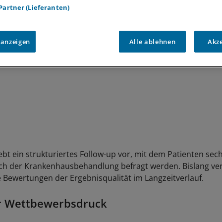
 Partner (Lieferanten)
 anzeigen
Alle ablehnen
Akz
t ein strukturiertes Follow-up vor, mit dem Patienten sech
h der Krankenhausbehandlung befragt werden. Bislang ver
 Bewertungen der Ergebnisqualität im Langzeitverlauf.
er Wettbewerbsdruck