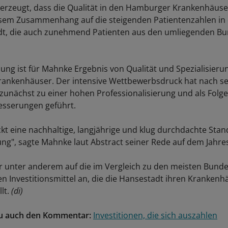
erzeugt, dass die Qualität in den Hamburger Krankenhäuser
esem Zusammenhang auf die steigenden Patientenzahlen in 
dt, die auch zunehmend Patienten aus den umliegenden B
lung ist für Mahnke Ergebnis von Qualität und Spezialisieru
ankenhäuser. Der intensive Wettbewerbsdruck hat nach se
unächst zu einer hohen Professionalisierung und als Folge
esserungen geführt.
ckt eine nachhaltige, langjährige und klug durchdachte Stand
ng", sagte Mahnke laut Abstract seiner Rede auf dem Jahres
er unter anderem auf die im Vergleich zu den meisten Bund
 Investitionsmittel an, die die Hansestadt ihren Krankenh
lt.
(di)
zu auch den Kommentar:
Investitionen, die sich auszahlen