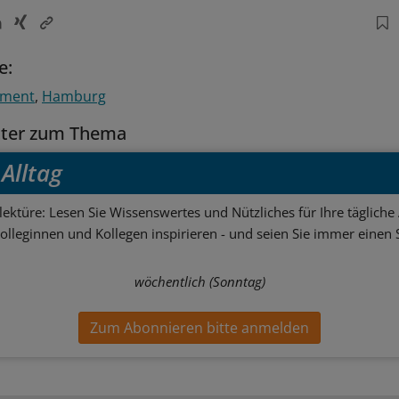
e:
ement
Hamburg
tter zum Thema
Alltag
ektüre: Lesen Sie Wissenswertes und Nützliches für Ihre tägliche 
Kolleginnen und Kollegen inspirieren - und seien Sie immer einen S
wöchentlich (Sonntag)
Zum Abonnieren bitte anmelden