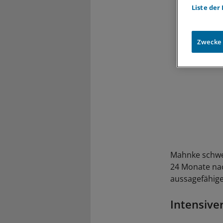
Liste der
Zwecke
Mahnke schweb
24 Monate nac
aussagefähige
Intensiv