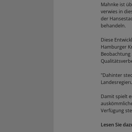
Mahnke ist üb
verwies in di
der Hansesta
behandeln.
Diese Entwick
Hamburger Kr
Beobachtung z
Qualitätsverb
"Dahinter ste
Landesregieru
Damit spielt 
auskömmlichen
Verfügung stel
Lesen Sie da