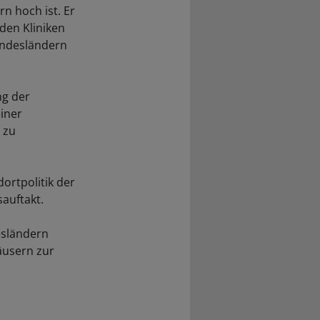
n hoch ist. Er
den Kliniken
undesländern
ng der
iner
 zu
ortpolitik der
auftakt.
esländern
äusern zur