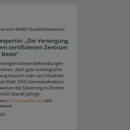
iew zum WIdO-Qualitätsmonitor
expertin: „Die Versorgung
nem zertifizierten Zentrum
e beste“
tmengen können Behandlungen
rieren, doch gute onkologische
ung braucht mehr als Fallzahlen.
ze Blatt, DKG-Generalsekretärin,
, warum die Steuerung in Zentren
nicht überall gelingt.
tion
|
In Kooperation mit:
AOK-
erband
026