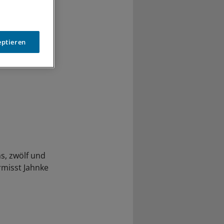
eptieren
s, zwölf und
misst Jahnke