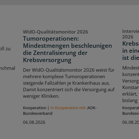
Interv
WIdO-Qualitätsmonitor 2026
2026
Tumoroperationen:
Krebs
Mindestmengen beschleunigen
ll zu
in ei
die Zentralisierung der
ist di
Krebsversorgung
Mindes
anchmal
Der WIdO-Qualitätsmonitor 2026 weist für
konzent
mehrere komplexe Tumoroperationen
Versorg
steigende Fallzahlen je Krankenhaus aus.
Konstan
Damit konzentriert sich die Versorgung auf
erklärt
weniger Kliniken.
bislang 
Kooperation
|
In Kooperation mit:
AOK-
Koopera
Bundesverband
Bundesv
06.08.2026
06.08.2