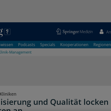
An
swissen
Podcasts
Specials
Kooperationen
Regionen
Klinik-Management
liniken
lisierung und Qualität locken
ten an