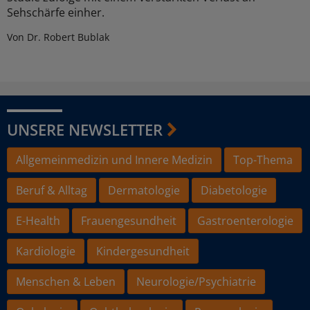
Sehschärfe einher.
Von Dr. Robert Bublak
UNSERE NEWSLETTER
Allgemeinmedizin und Innere Medizin
Top-Thema
Beruf & Alltag
Dermatologie
Diabetologie
E-Health
Frauengesundheit
Gastroenterologie
Kardiologie
Kindergesundheit
Menschen & Leben
Neurologie/Psychiatrie