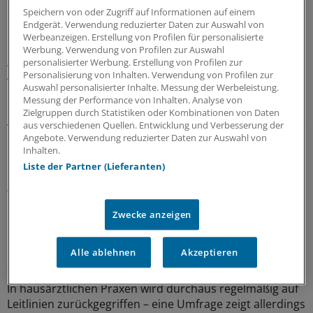
MEHR ZUM THEMA
Speichern von oder Zugriff auf Informationen auf einem
Endgerät. Verwendung reduzierter Daten zur Auswahl von
Präventionsoffensive
Werbeanzeigen. Erstellung von Profilen für personalisierte
Gesundheitsrechtler Thomas Schlegel: „Krankheit
Werbung. Verwendung von Profilen zur Auswahl
personalisierter Werbung. Erstellung von Profilen zur
wirkt wie eine stille Rezession im Inneren der
Personalisierung von Inhalten. Verwendung von Profilen zur
Wirtschaft“
Auswahl personalisierter Inhalte. Messung der Werbeleistung.
Messung der Performance von Inhalten. Analyse von
Die Koalition will die Prävention als
Zielgruppen durch Statistiken oder Kombinationen von Daten
gesamtgesellschaftliche Aufgabe stärken. Richtig so, sagt
aus verschiedenen Quellen. Entwicklung und Verbesserung der
der Gesundheitsrechtler Professor Thomas Schlegel im
Angebote. Verwendung reduzierter Daten zur Auswahl von
Interview mit der Ärzte Zeitung. Das Thema habe aber
Inhalten.
eine viel größere Dimension als viele meinten.
Liste der Partner (Lieferanten)
07.08.2026
Zwecke anzeigen
Leitliniennutzung
Hausärzte wünschen sich Leitlinien kürzer,
Alle ablehnen
Akzeptieren
strukturierter und praxisnäher
In hausärztlichen Praxen wird durchaus regelmäßig auf
Leitlinien zurückgegriffen – eine Umfrage zeigt allerdings