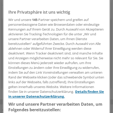
Unternehmen
Ihre Privatsphäre ist uns wichtig
Ihr Newsletter zum Thema
Wir und unsere
145
-Partner speichern und greifen auf
Beruf & Alltag
personenbezogene Daten wie Browserdaten oder eindeutige
Kennungen auf Ihrem Gerät zu. Durch Auswahl von Akzeptieren
aktivieren Sie Tracking-Technologien für die unter „Wir und
Die Sonntagslektüre: Lesen Sie Wissenswertes und
unsere Partner verarbeiten Daten, um Ihnen Dienste
Nützliches für Ihre tägliche Arbeit, lassen Sie sich von
bereitzustellen“ aufgeführten Zwecke. Durch Auswahl von Alle
Kolleginnen und Kollegen inspirieren - und seien Sie immer
ablehnen oder Widerruf Ihrer Einwilligung werden diese
einen Schritt voraus.
deaktiviert. Wenn Tracker deaktiviert sind, sind manche Inhalte
und Anzeigen möglicherweise nicht mehr so relevant für Sie. Sie
können dieses Menü jederzeit wieder aufrufen, um Ihre
wöchentlich (Sonntag)
Einstellungen zu ändern oder Ihre Einwilligung zu widerrufen,
indem Sie auf den Link Voreinstellungen verwalten am unteren
Rand der Webseite klicken [oder das schwebende Symbol unten
Zum Abonnieren bitte anmelden
links auf der Webseite, falls zutreffend]. Ihre Einstellungen
gelten innerhalb unseres Website. Weitere Informationen
finden Sie in unserer Datenschutzerklärung.
Details finden Sie
in unserer Datenschutzerklärung.
Wir und unsere Partner verarbeiten Daten, um
Folgendes bereitzustellen: