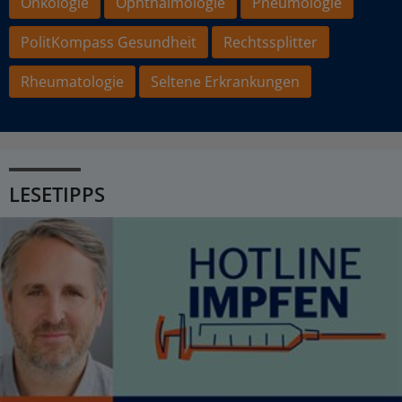
Onkologie
Ophthalmologie
Pneumologie
PolitKompass Gesundheit
Rechtssplitter
Rheumatologie
Seltene Erkrankungen
LESETIPPS