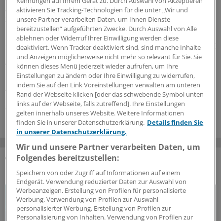
Kennungen auf Ihrem Gerät zu. Durch Auswahl von Akzeptieren
Acht Pharma-Innovationen auf der Zielgeraden
aktivieren Sie Tracking-Technologien für die unter „Wir und
zur EU-Zulassung
unsere Partner verarbeiten Daten, um Ihnen Dienste
bereitzustellen“ aufgeführten Zwecke. Durch Auswahl von Alle
Neue Ansätze gegen zu hohe Cholesterinwerte bildeten
ablehnen oder Widerruf Ihrer Einwilligung werden diese
einen Schwerpunkt der jüngsten Experten-Begutachtung
deaktiviert. Wenn Tracker deaktiviert sind, sind manche Inhalte
bei der EMA: Auch gab es Zulassungsempfehlungen für
und Anzeigen möglicherweise nicht mehr so relevant für Sie. Sie
Wirkstoffe gegen Plaque-Psoriasis, primäre biliäre
können dieses Menü jederzeit wieder aufrufen, um Ihre
Einstellungen zu ändern oder Ihre Einwilligung zu widerrufen,
Cholangitis, COVID-19, AMD und zerebrale
indem Sie auf den Link Voreinstellungen verwalten am unteren
Adrenoleukodystrophie.
Rand der Webseite klicken [oder das schwebende Symbol unten
links auf der Webseite, falls zutreffend]. Ihre Einstellungen
24.07.2026
gelten innerhalb unseres Website. Weitere Informationen
finden Sie in unserer Datenschutzerklärung.
Details finden Sie
in unserer Datenschutzerklärung.
Wir und unsere Partner verarbeiten Daten, um
Folgendes bereitzustellen:
DAS KÖNNTE SIE AUCH INTERESSIEREN
Speichern von oder Zugriff auf Informationen auf einem
Endgerät. Verwendung reduzierter Daten zur Auswahl von
Werbeanzeigen. Erstellung von Profilen für personalisierte
Werbung. Verwendung von Profilen zur Auswahl
personalisierter Werbung. Erstellung von Profilen zur
Personalisierung von Inhalten. Verwendung von Profilen zur