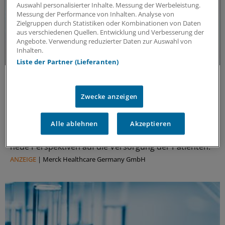
Auswahl personalisierter Inhalte. Messung der Werbeleistung.
Messung der Performance von Inhalten. Analyse von
Zielgruppen durch Statistiken oder Kombinationen von Daten
aus verschiedenen Quellen. Entwicklung und Verbesserung der
Angebote. Verwendung reduzierter Daten zur Auswahl von
Inhalten.
Liste der Partner (Lieferanten)
Update MS
Update Multiple Sklerose: Aktuelle
Erkenntnisse und Entwicklungen
Zwecke anzeigen
Multiple Sklerose (MS) kann weitreichende
Auswirkungen auf körperliche und kognitive
Alle ablehnen
Akzeptieren
Fähigkeiten haben. Aktuelle Erkenntnisse eröffnen
neue Perspektiven auf die Versorgung der Patienten.
ANZEIGE
|
Merck Healthcare Germany GmbH