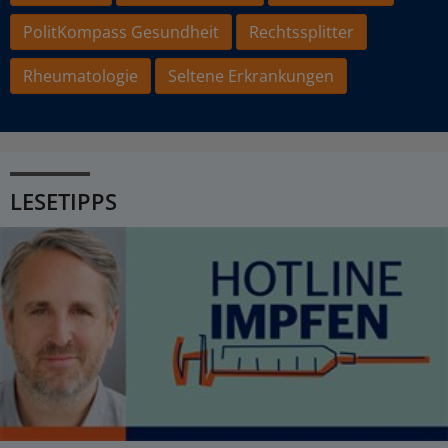
PolitKompass Gesundheit
Rechtssplitter
Rheumatologie
Seltene Erkrankungen
LESETIPPS