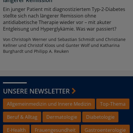
längerer Remission
Ein junger Patient mit diagnostiziertem Typ-2-Diabetes
stellte sich nach längerer Remission ohne
antidiabetische Therapie wieder vor – mit akuter
Entgleisung und Hyperglykämie. Was war passiert?
Von Christoph Werner und Sebastian Schmidt und Christiane
Kellner und Christof Kloos und Gunter Wolf und Katharina
Burghardt und Philipp A. Reuken
UNSERE NEWSLETTER
Allgemeinmedizin und Innere Medizin
Top-Thema
Beruf & Alltag
Dermatologie
Diabetologie
E-Health
Frauengesundheit
Gastroenterologie