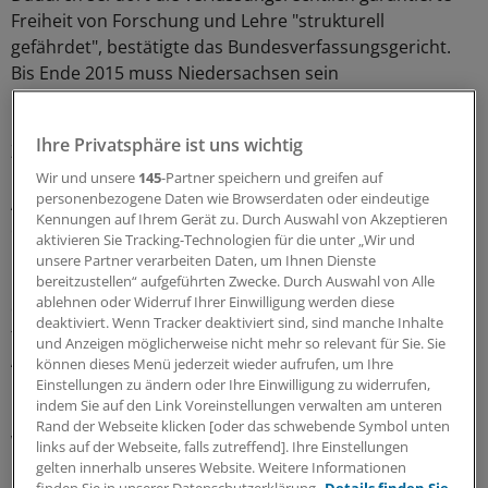
Freiheit von Forschung und Lehre "strukturell
gefährdet", bestätigte das Bundesverfassungsgericht.
Bis Ende 2015 muss Niedersachsen sein
Hochschulgesetz entsprechend ändern.
Ihre Privatsphäre ist uns wichtig
Zwar seien die Länder nicht an tradierte
Organisationsformen ihrer Hochschulen gebunden.
Wir und unsere
145
-Partner speichern und greifen auf
personenbezogene Daten wie Browserdaten oder eindeutige
Auch die Übertragung der laufenden Geschäfte auf
Kennungen auf Ihrem Gerät zu. Durch Auswahl von Akzeptieren
einen Vorstand sei im Grundsatz zulässig. Mit der
aktivieren Sie Tracking-Technologien für die unter „Wir und
Freiheit von Forschung und Lehre seien
unsere Partner verarbeiten Daten, um Ihnen Dienste
"Organisationsnormen allerdings nicht vereinbar, wenn
bereitzustellen“ aufgeführten Zwecke. Durch Auswahl von Alle
ablehnen oder Widerruf Ihrer Einwilligung werden diese
durch sie ein Gesamtgefüge geschaffen wird, das die
deaktiviert. Wenn Tracker deaktiviert sind, sind manche Inhalte
freie wissenschaftliche Betätigung und
und Anzeigen möglicherweise nicht mehr so relevant für Sie. Sie
Aufgabenerfüllung strukturell gefährdet".
können dieses Menü jederzeit wieder aufrufen, um Ihre
Einstellungen zu ändern oder Ihre Einwilligung zu widerrufen,
indem Sie auf den Link Voreinstellungen verwalten am unteren
Konkret forderten die Karlsruher Richter, dass "die
Rand der Webseite klicken [oder das schwebende Symbol unten
wissenschaftlich Tätigen an wissenschaftsrelevanten
links auf der Webseite, falls zutreffend]. Ihre Einstellungen
Entscheidungen hinreichend mitwirken können". Das
gelten innerhalb unseres Website. Weitere Informationen