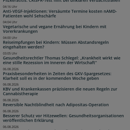
Pilzkeratitis: CRISPR-Test hilft bei unklaren Verdachtsfällen
04:16 Uhr
Anti-VEGF-Injektionen: Versäumte Termine kosten nAMD-
Patienten wohl Sehschärfe
04:04 Uhr
Vegetarische und vegane Ernährung bei Kindern mit
Vorerkrankungen
04:00 Uhr
Reiseimpfungen bei Kindern: Müssen Abstandsregeln
eingehalten werden?
03:05 Uhr
Gesundheitsrechtler Thomas Schlegel: „Krankheit wirkt wie
eine stille Rezession im Inneren der Wirtschaft“
06.08.2026
Praxisbesonderheiten in Zeiten des GKV-Spargesetzes:
Klarheit soll es in der kommenden Woche geben
06.08.2026
KBV und Krankenkassen präzisieren die neuen Regeln zur
Cannabistherapie
06.08.2026
Reversible Nachtblindheit nach Adipositas-Operation
06.08.2026
Besserer Schutz vor Hitzewellen: Gesundheitsorganisationen
veröffentlichen Erklärung
06.08.2026