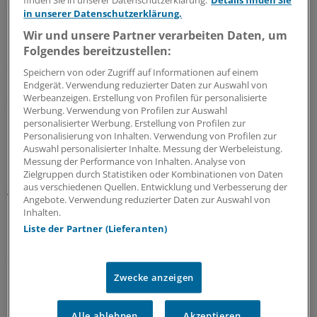
finden Sie in unserer Datenschutzerklärung.
Details finden Sie
seien nicht nur Entscheidungen unmittelbar zu
in unserer Datenschutzerklärung.
Forschung und Lehre.
Wir und unsere Partner verarbeiten Daten, um
Folgendes bereitzustellen:
"Wissenschaftsrelevant sind auch Entscheidungen über
die Organisationsstruktur und den Haushalt", da die
Speichern von oder Zugriff auf Informationen auf einem
Endgerät. Verwendung reduzierter Daten zur Auswahl von
Professoren auf entsprechende Ressourcen angewiesen
Werbeanzeigen. Erstellung von Profilen für personalisierte
seien.
Werbung. Verwendung von Profilen zur Auswahl
personalisierter Werbung. Erstellung von Profilen zur
Personalisierung von Inhalten. Verwendung von Profilen zur
Bei der vorstandsgeführten MHH kommt es nach dem
Auswahl personalisierter Inhalte. Messung der Werbeleistung.
Karlsruher Beschluss auf ein ausbalanciertes
Messung der Performance von Inhalten. Analyse von
Machtverhältnis mit dem Senat an. Je mehr und je
Zielgruppen durch Statistiken oder Kombinationen von Daten
aus verschiedenen Quellen. Entwicklung und Verbesserung der
grundlegendere Entscheidungen dem Senat entzogen
Angebote. Verwendung reduzierter Daten zur Auswahl von
und dem Vorstand zugewiesen seien, desto größer
Inhalten.
müsse im Gegenzug die Mitwirkung des Senats bei der
Liste der Partner (Lieferanten)
Bestellung und Abberufung der Vorstandsmitglieder
sein.
Zwecke anzeigen
Dies sei bei der MHH nicht erfüllt, rügte das
Bundesverfassungsgericht. Nicht nur kurzfristige
Alle ablehnen
Akzeptieren