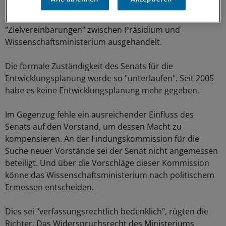
Entscheidungen würden vom Vorstand getroffen. Die
mittel- und langfristige Entwicklung werde in
"Zielvereinbarungen" zwischen Präsidium und
Wissenschaftsministerium ausgehandelt.
Die formale Zuständigkeit des Senats für die
Entwicklungsplanung werde so "unterlaufen". Seit 2005
habe es keine Entwicklungsplanung mehr gegeben.
Im Gegenzug fehle ein ausreichender Einfluss des
Senats auf den Vorstand, um dessen Macht zu
kompensieren. An der Findungskommission für die
Suche neuer Vorstände sei der Senat nicht angemessen
beteiligt. Und über die Vorschläge dieser Kommission
könne das Wissenschaftsministerium nach politischem
Ermessen entscheiden.
Dies sei "verfassungsrechtlich bedenklich", rügten die
Richter. Das Widerspruchsrecht des Ministeriums