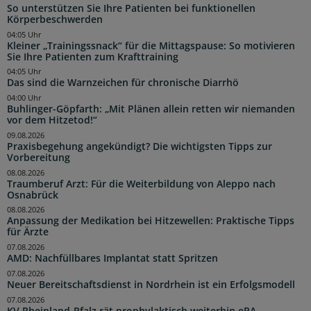
So unterstützen Sie Ihre Patienten bei funktionellen
Körperbeschwerden
04:05 Uhr
Kleiner „Trainingssnack“ für die Mittagspause: So motivieren
Sie Ihre Patienten zum Krafttraining
04:05 Uhr
Das sind die Warnzeichen für chronische Diarrhö
04:00 Uhr
Buhlinger-Göpfarth: „Mit Plänen allein retten wir niemanden
vor dem Hitzetod!“
09.08.2026
Praxisbegehung angekündigt? Die wichtigsten Tipps zur
Vorbereitung
08.08.2026
Traumberuf Arzt: Für die Weiterbildung von Aleppo nach
Osnabrück
08.08.2026
Anpassung der Medikation bei Hitzewellen: Praktische Tipps
für Ärzte
07.08.2026
AMD: Nachfüllbares Implantat statt Spritzen
07.08.2026
Neuer Bereitschaftsdienst in Nordrhein ist ein Erfolgsmodell
07.08.2026
KV Rheinland-Pfalz rät prophylaktisch weiterhin ePA-