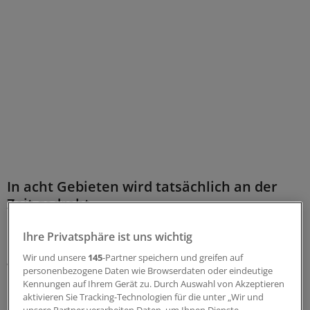
In acht Gebieten wird tatsächlich an der
Zeit gedreht
Letztlich seien es nur acht Fächer von den aktuell 52
Ihre Privatsphäre ist uns wichtig
Facharztweiterbildungen, in denen sich künftig die
Wir und unsere
145
-Partner speichern und greifen auf
Weiterbildungszeit verkürzen würde:
personenbezogene Daten wie Browserdaten oder eindeutige
Kennungen auf Ihrem Gerät zu. Durch Auswahl von Akzeptieren
aktivieren Sie Tracking-Technologien für die unter „Wir und
Anatomie (von 48 auf 36 Monate)