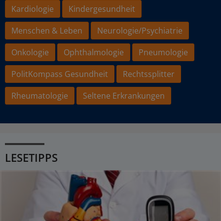
Kardiologie
Kindergesundheit
Menschen & Leben
Neurologie/Psychiatrie
Onkologie
Ophthalmologie
Pneumologie
PolitKompass Gesundheit
Rechtssplitter
Rheumatologie
Seltene Erkrankungen
LESETIPPS