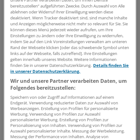
unsere Partner verarbeiten Daten, um Ihnen Dienste
Hygiene und Umweltmedizin (von 60 auf 48
bereitzustellen“ aufgeführten Zwecke. Durch Auswahl von Alle
ablehnen oder Widerruf Ihrer Einwilligung werden diese
Monate)
deaktiviert. Wenn Tracker deaktiviert sind, sind manche Inhalte
Öffentliches Gesundheitswesen (von 60 auf 54
und Anzeigen möglicherweise nicht mehr so relevant für Sie. Sie
können dieses Menü jederzeit wieder aufrufen, um Ihre
Monate)
Einstellungen zu ändern oder Ihre Einwilligung zu widerrufen,
Neuropathologie (von 72 auf 60 Monate)
indem Sie auf den Link Voreinstellungen verwalten am unteren
Rand der Webseite klicken [oder das schwebende Symbol unten
Pathologie (von 72 auf 60 Monate)
links auf der Webseite, falls zutreffend]. Ihre Einstellungen
gelten innerhalb unseres Website. Weitere Informationen
Klinische Pharmakologie (von 60 auf 48 Monate)
finden Sie in unserer Datenschutzerklärung.
Details finden Sie
Pharmakologie und Toxikologie (von 60 auf 48
in unserer Datenschutzerklärung.
Monate)
Wir und unsere Partner verarbeiten Daten, um
Folgendes bereitzustellen:
Physiologie (von 48 auf 36 Monate)
Speichern von oder Zugriff auf Informationen auf einem
Und nicht immer sei es eine Reduktion um Jahre, wie das
Endgerät. Verwendung reduzierter Daten zur Auswahl von
Werbeanzeigen. Erstellung von Profilen für personalisierte
Öffentliche Gesundheitswesen zeige, erläuterte
Werbung. Verwendung von Profilen zur Auswahl
Herrmann.
personalisierter Werbung. Erstellung von Profilen zur
Personalisierung von Inhalten. Verwendung von Profilen zur
ÖGD-Kollegen fürchten Kompetenzverlust
Auswahl personalisierter Inhalte. Messung der Werbeleistung.
Messung der Performance von Inhalten. Analyse von