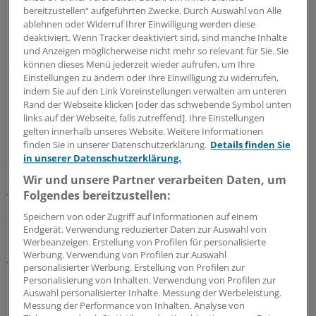
bereitzustellen“ aufgeführten Zwecke. Durch Auswahl von Alle
Gefälschte und gehackte Webseiten
ablehnen oder Widerruf Ihrer Einwilligung werden diese
deaktiviert. Wenn Tracker deaktiviert sind, sind manche Inhalte
Eine weitere potenzielle Gefahr besteht hier laut Funk
und Anzeigen möglicherweise nicht mehr so relevant für Sie. Sie
durch gefälschte oder gehackte populäre Webseiten (z.
können dieses Menü jederzeit wieder aufrufen, um Ihre
Einstellungen zu ändern oder Ihre Einwilligung zu widerrufen,
B. von einem Onlineshop oder einer Seite, auf der man
indem Sie auf den Link Voreinstellungen verwalten am unteren
Musik herunterladen kann). Diese sähen aus wie das
Rand der Webseite klicken [oder das schwebende Symbol unten
Original und würden auch fast genauso bedient.
links auf der Webseite, falls zutreffend]. Ihre Einstellungen
gelten innerhalb unseres Website. Weitere Informationen
finden Sie in unserer Datenschutzerklärung.
Details finden Sie
Doch sie würden - oft vom Anwender unbemerkt -
in unserer Datenschutzerklärung.
schadhaften Code auf seinen Rechner übertragen. Auch
Wir und unsere Partner verarbeiten Daten, um
dieses Risiko sei für Mac OS X genauso hoch wie für
Folgendes bereitzustellen:
Windows, sagt Funk. Gegen Drive-By-Downloads
schützen die aktuellen Anti-Viren-Programme.
Speichern von oder Zugriff auf Informationen auf einem
Endgerät. Verwendung reduzierter Daten zur Auswahl von
Werbeanzeigen. Erstellung von Profilen für personalisierte
Exploit-Kits:
Außerdem würden von
Werbung. Verwendung von Profilen zur Auswahl
Virenprogrammierern oftmals "Exploit-Kits" verwendet.
personalisierter Werbung. Erstellung von Profilen zur
Personalisierung von Inhalten. Verwendung von Profilen zur
Diese analysierten, welches Betriebssystem, welche
Auswahl personalisierter Inhalte. Messung der Werbeleistung.
Browser-Version und welche Plugins für den Browser
Messung der Performance von Inhalten. Analyse von