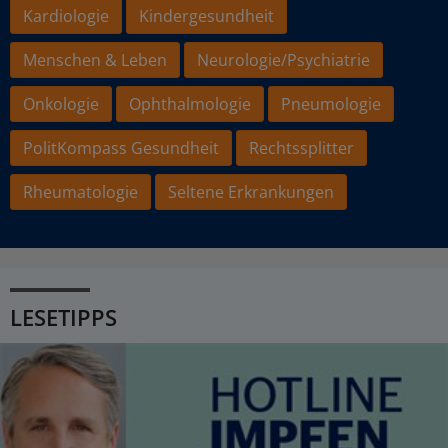
Kardiologie
Kindergesundheit
Menschen & Leben
Neurologie/Psychiatrie
Onkologie
Ophthalmologie
Pneumologie
PolitKompass Gesundheit
Rechtssplitter
Rheumatologie
Seltene Erkrankungen
LESETIPPS