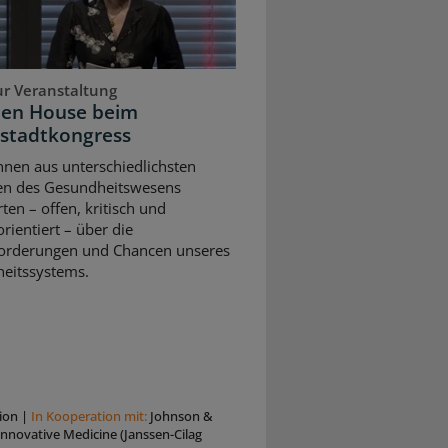
ur Veranstaltung
pen House beim
stadtkongress
nnen aus unterschiedlichsten
en des Gesundheitswesens
rten – offen, kritisch und
rientiert – über die
orderungen und Chancen unseres
eitssystems.
ion
|
In Kooperation mit:
Johnson &
nnovative Medicine (Janssen-Cilag