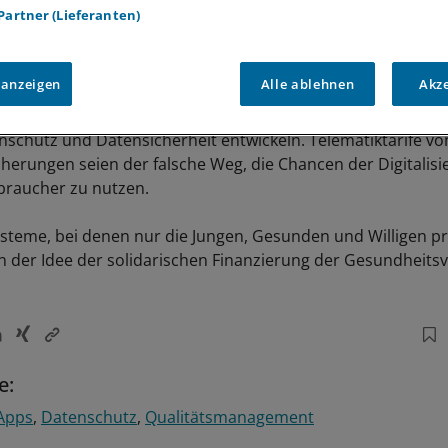
 Partner (Lieferanten)
 anzeigen
Alle ablehnen
Akz
ufsicht im Gesundheitswesen müssten daher schnell Standar
enschutz und Datensicherheit entwickeln. Telematiktarife vo
herungen seien der falsche Weg, die Chancen der Digitalisi
braucher zu nutzen.
teme, bei denen nur die Jungen, Gesunden und Willigen pro
 der Idee der solidarischen Finanzierung der Gesundheits
e:
Apps
Datenschutz
Qualitätsmanagement