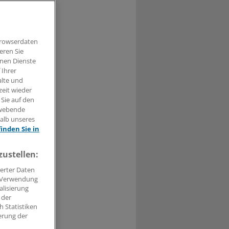
Browserdaten
0
eren Sie
hnen Dienste
 Ihrer
ür
alte und
können.
zeit wieder
 Sie auf den
hwebende
 anlässlich
halb unseres
finden Sie in
zustellen:
erter Daten
. Verwendung
alisierung
 der
 Statistiken
erung der