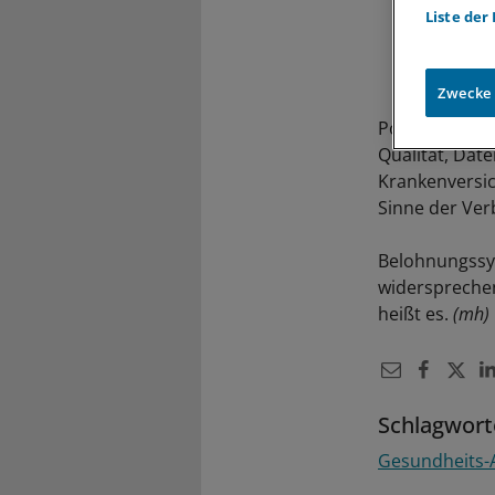
Liste der
Zwecke
Politik und A
Qualität, Dat
Krankenversic
Sinne der Ver
Belohnungssys
widersprechen
heißt es.
(mh)
Schlagwort
Gesundheits-