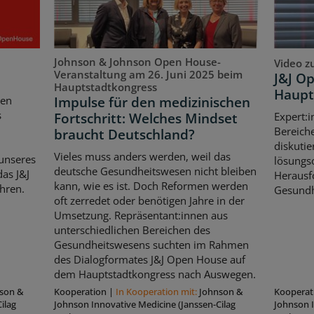
Johnson & Johnson Open House-
Video z
Veranstaltung am 26. Juni 2025 beim
J&J O
Hauptstadtkongress
Haupt
Impulse für den medizinischen
ten
s
Fortschritt: Welches Mindset
Expert:i
Bereich
braucht Deutschland?
diskutie
Vieles muss anders werden, weil das
unseres
lösungso
deutsche Gesundheitswesen nicht bleiben
as J&J
Herausf
kann, wie es ist. Doch Reformen werden
hren.
Gesundh
oft zerredet oder benötigen Jahre in der
Umsetzung. Repräsentant:innen aus
unterschiedlichen Bereichen des
Gesundheitswesens suchten im Rahmen
des Dialogformates J&J Open House auf
dem Hauptstadtkongress nach Auswegen.
son &
Kooperation
|
In Kooperation mit:
Johnson &
Kooperat
ilag
Johnson Innovative Medicine (Janssen-Cilag
Johnson I