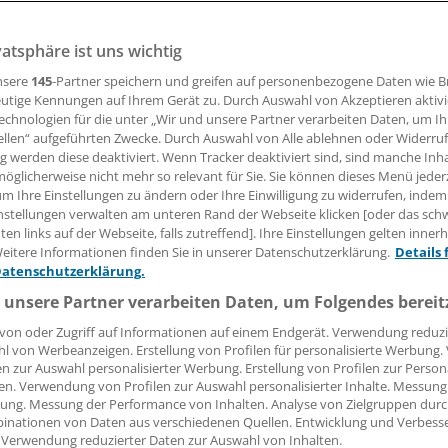
vatsphäre ist uns wichtig
09.02.2016, 12:00 Uhr
nsere
145
-Partner speichern und greifen auf personenbezogene Daten wie 
utige Kennungen auf Ihrem Gerät zu. Durch Auswahl von Akzeptieren aktivi
echnologien für die unter „Wir und unsere Partner verarbeiten Daten, um I
ellen“ aufgeführten Zwecke. Durch Auswahl von Alle ablehnen oder Widerruf
erbraucherzentrale Bundesverband (vzbv) fordert Regeln f
ng werden diese deaktiviert. Wenn Tracker deaktiviert sind, sind manche Inh
pps und Wearables, damit diese sinnvoll genutzt werden 
öglicherweise nicht mehr so relevant für Sie. Sie können dieses Menü jeder
um Ihre Einstellungen zu ändern oder Ihre Einwilligung zu widerrufen, indem
nstellungen verwalten am unteren Rand der Webseite klicken [oder das sc
 Werkzeuge können auch Schaden anrichten, mahnt der vzbv
en links auf der Webseite, falls zutreffend]. Ihre Einstellungen gelten inner
afer Internet Days (9. Februar).
eitere Informationen finden Sie in unserer Datenschutzerklärung.
Details 
Datenschutzerklärung.
 unsere Partner verarbeiten Daten, um Folgendes bereit
von oder Zugriff auf Informationen auf einem Endgerät. Verwendung reduzi
l von Werbeanzeigen. Erstellung von Profilen für personalisierte Werbung
en zur Auswahl personalisierter Werbung. Erstellung von Profilen zur Person
en. Verwendung von Profilen zur Auswahl personalisierter Inhalte. Messung
ung. Messung der Performance von Inhalten. Analyse von Zielgruppen durch
inationen von Daten aus verschiedenen Quellen. Entwicklung und Verbess
 Verwendung reduzierter Daten zur Auswahl von Inhalten.