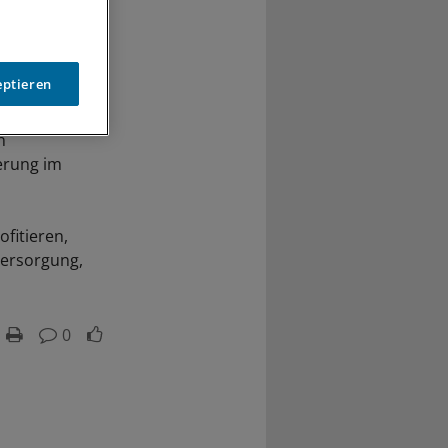
eptieren
ds für
n
erung im
fitieren,
versorgung,
0