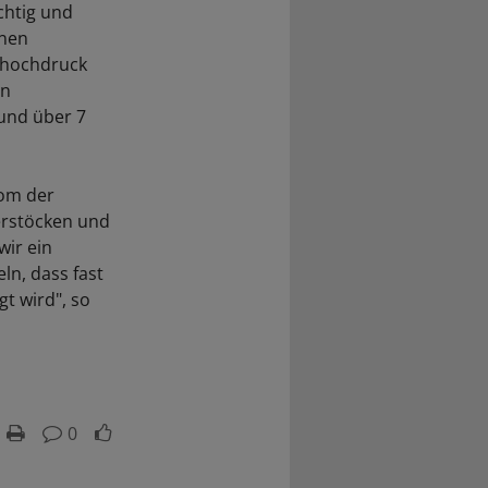
chtig und
enen
uthochdruck
on
 und über 7
rom der
ierstöcken und
wir ein
ln, dass fast
t wird", so
0