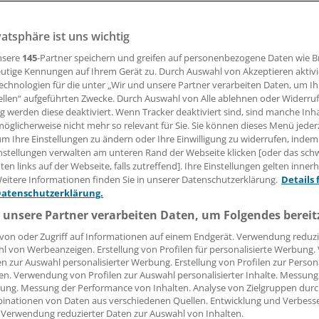
vatsphäre ist uns wichtig
ber 2016 findet der erste Deutsche Hormontag statt. Es gi
tungen in mehr als 20 Städten.
nsere
145
-Partner speichern und greifen auf personenbezogene Daten wie 
utige Kennungen auf Ihrem Gerät zu. Durch Auswahl von Akzeptieren aktivi
echnologien für die unter „Wir und unsere Partner verarbeiten Daten, um I
ellen“ aufgeführten Zwecke. Durch Auswahl von Alle ablehnen oder Widerruf
31.08.2016, 14:21 Uhr
ng werden diese deaktiviert. Wenn Tracker deaktiviert sind, sind manche Inh
öglicherweise nicht mehr so relevant für Sie. Sie können dieses Menü jeder
um Ihre Einstellungen zu ändern oder Ihre Einwilligung zu widerrufen, indem
nstellungen verwalten am unteren Rand der Webseite klicken [oder das sc
en links auf der Webseite, falls zutreffend]. Ihre Einstellungen gelten inner
onen Menschen in Deutschland sind von Hormonstörungen b
eitere Informationen finden Sie in unserer Datenschutzerklärung.
Details 
Datenschutzerklärung.
llschaft für Endokrinologie (DGE) veranstaltet am Samstag,
6, den 1. Deutschen Hormontag. In weit über 20 Städten 
 unsere Partner verarbeiten Daten, um Folgendes bereit
öffnen endokrinologische Einrichtungen ihre Türen und lad
von oder Zugriff auf Informationen auf einem Endgerät. Verwendung reduzi
d Interessierte ein, sich rund um das Thema Hormon- und
l von Werbeanzeigen. Erstellung von Profilen für personalisierte Werbung
en zur Auswahl personalisierter Werbung. Erstellung von Profilen zur Person
rkrankungen zu informieren, teilt die DGE mit.
en. Verwendung von Profilen zur Auswahl personalisierter Inhalte. Messung
ung. Messung der Performance von Inhalten. Analyse von Zielgruppen durch
Menschen wissen, was beispielsweise Schilddrüsenerkrank
inationen von Daten aus verschiedenen Quellen. Entwicklung und Verbess
 Verwendung reduzierter Daten zur Auswahl von Inhalten.
d und bringen diese manchmal auch mit Hormon- und