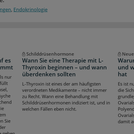
ngen
Endokrinologie
Schilddrüsenhormone
Neue
f es
Wann Sie eine Therapie mit L-
Waru
kommt
Thyroxin beginnen – und wann
und w
überdenken sollten
hat
ls nur
üllt
L-Thyroxin ist eines der am häufigsten
Es ist 
sel,
verordneten Medikamente – nicht immer
die Sic
syche
zu Recht. Wann eine Behandlung mit
grundle
echend
Schilddrüsenhormonen indiziert ist, und in
Ovarial
die
welchen Fällen eben nicht.
Polyend
dem
Ovaria
n Sie
damit a
der
e geben