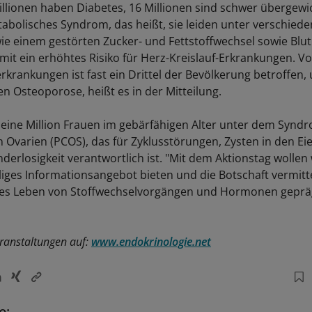
illionen haben Diabetes, 16 Millionen sind schwer übergewi
abolisches Syndrom, das heißt, sie leiden unter verschied
ie einem gestörten Zucker- und Fettstoffwechsel sowie Bl
it ein erhöhtes Risiko für Herz-Kreislauf-Erkrankungen. V
rkrankungen ist fast ein Drittel der Bevölkerung betroffen,
n Osteoporose, heißt es in der Mitteilung.
eine Million Frauen im gebärfähigen Alter unter dem Synd
n Ovarien (PCOS), das für Zyklusstörungen, Zysten in den E
derlosigkeit verantwortlich ist. "Mit dem Aktionstag wollen 
liges Informationsangebot bieten und die Botschaft vermitte
es Leben von Stoffwechselvorgängen und Hormonen gepräg
eranstaltungen auf:
www.endokrinologie.net
e: