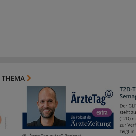
 THEMA
T2D-T
Semag
Der GLP
steht z
(T2D) n
zur Ver
zeigt in
-
„ÄrzteTag extra“-Podcast