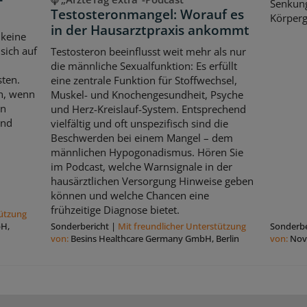
Senkun
Testosteronmangel: Worauf es
Körperg
in der Hausarztpraxis ankommt
 keine
sich auf
Testosteron beeinflusst weit mehr als nur
die männliche Sexualfunktion: Es erfüllt
sten.
eine zentrale Funktion für Stoffwechsel,
ch, wenn
Muskel- und Knochengesundheit, Psyche
en
und Herz-Kreislauf-System. Entsprechend
und
vielfältig und oft unspezifisch sind die
Beschwerden bei einem Mangel – dem
männlichen Hypogonadismus. Hören Sie
im Podcast, welche Warnsignale in der
hausärztlichen Versorgung Hinweise geben
können und welche Chancen eine
frühzeitige Diagnose bietet.
tützung
bH,
Sonderbericht
|
Mit freundlicher Unterstützung
Sonderbe
von:
Besins Healthcare Germany GmbH, Berlin
von:
Nov