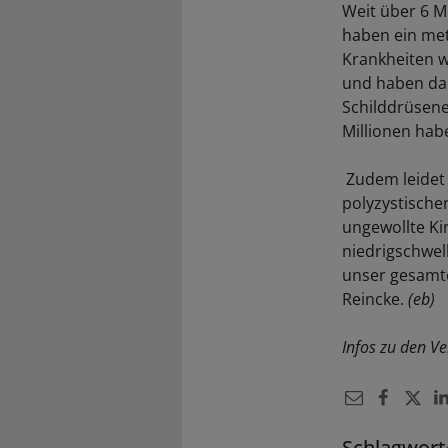
Weit über 6 M
haben ein met
Krankheiten w
und haben dam
Schilddrüsene
Millionen habe
Zudem leidet 
polyzystische
ungewollte Kin
niedrigschwel
unser gesamt
Reincke.
(eb)
Infos zu den V
Schlagwort