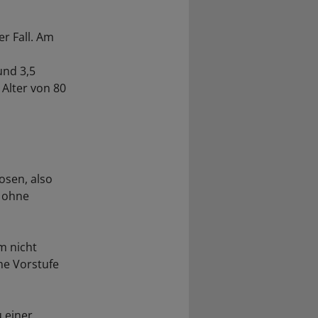
r Fall. Am
n
und 3,5
 Alter von 80
osen, also
n ohne
m nicht
he Vorstufe
 einer