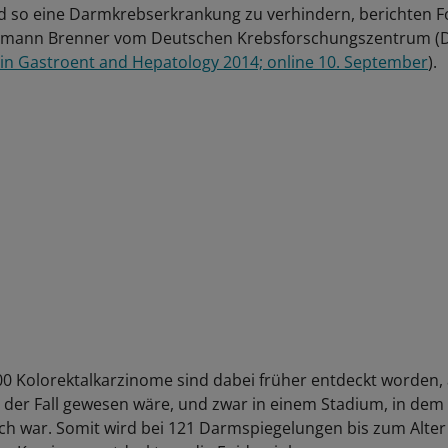
d so eine Darmkrebserkrankung zu verhindern, berichten 
rmann Brenner vom Deutschen Krebsforschungszentrum (D
lin Gastroent and Hepatology 2014; online 10. September
).
00 Kolorektalkarzinome sind dabei früher entdeckt worden,
 der Fall gewesen wäre, und zwar in einem Stadium, in dem
ch war. Somit wird bei 121 Darmspiegelungen bis zum Alter