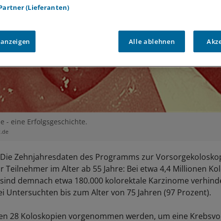
 Partner (Lieferanten)
 anzeigen
Alle ablehnen
Akz
e - eine Erfolgsgeschichte.
r.de
Die Zehnjahresdaten des Programms zur Vorsorgekoloskop
r Teilnehmer im Alter ab 55 Jahre: Bei etwa 4,4 Millionen K
 sind demnach etwa 180.000 kolorektale Karzinome verhind
ei Untersuchten bis zum Alter von 75 Jahren (97 Prozent).
n 28 Koloskopien vorgenommen werden, um eine Krebsvor