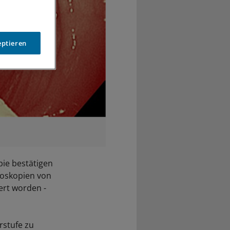
eptieren
ie bestätigen
oloskopien von
ert worden -
stufe zu