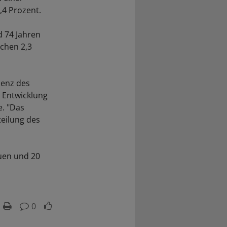
,4 Prozent.
d 74 Jahren
schen 2,3
denz des
e Entwicklung
e. "Das
teilung des
uen und 20
0