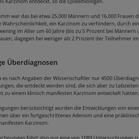
les Karzinom entdeckt, so die Epidemiologen.
mm war das bei etwa 25.000 Männern und 16.000 Frauen de
ie Wahrscheinlichkeit, ein Karzinom zu verhindern, durch ei
eening im Alter um 60 Jahre (bis zu 5 Prozent bei Männern 
rauen, dagegen bei weniger als 2 Prozent der Teilnehmer im
ge Überdiagnosen
 es nach Angaben der Wissenschaftler nur 4500 Überdiagn
ngen, die entdeckt worden sind, die sich aber zu Lebzeite
ht zu einem klinisch manifesten Karzinom entwickelt hätten.
egungen berücksichtigt wurden die Entwicklungen von eine
enen über ein fortgeschrittenes Adenom und eine präklinisc
manifesten Karzinom.
chnungen führt also nur eine von 1089 Untersuchungen zu