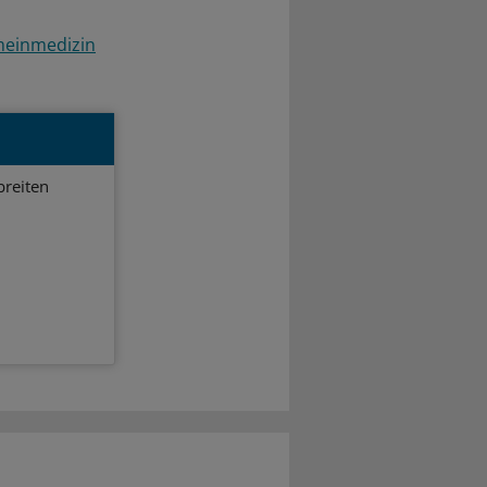
meinmedizin
breiten