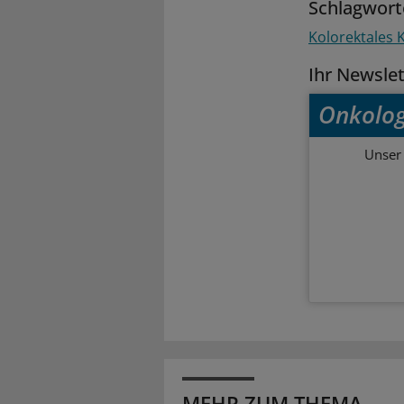
Schlagwort
Kolorektales
Ihr Newsle
Onkolog
Unser 
MEHR ZUM THEMA