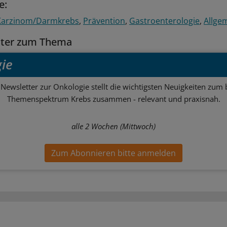
e:
 Karzinom/Darmkrebs
Prävention
Gastroenterologie
Allge
tter zum Thema
ie
Newsletter zur Onkologie stellt die wichtigsten Neuigkeiten zum 
Themenspektrum Krebs zusammen - relevant und praxisnah.
alle 2 Wochen (Mittwoch)
Zum Abonnieren bitte anmelden