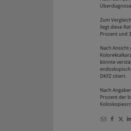
Überdiagnose. 
Zum Vergleich
liegt diese R
Prozent und 3
Nach Ansicht 
Kolorektalkar
könnte verstä
endoskopische
DKFZ zitiert.
Nach Angaben 
Prozent der 
Koloskopiesc