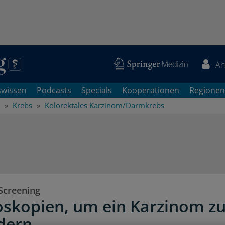
An
swissen
Podcasts
Specials
Kooperationen
Regionen
Krebs
Kolorektales Karzinom/Darmkrebs
Screening
oskopien, um ein Karzinom z
dern