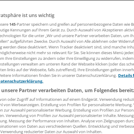
vatsphäre ist uns wichtig
de ließen sich mit der Vorsorgekoloskopie in Deutschland 
ankungen verhindern. Der präventive Effekt könnte aber 
nsere
145
-Partner speichern und greifen auf personenbezogene Daten wie 
stiege die Akzeptanz des Screenings.
utige Kennungen auf Ihrem Gerät zu. Durch Auswahl von Akzeptieren aktivi
echnologien für die unter „Wir und unsere Partner verarbeiten Daten, um I
ellen“ aufgeführten Zwecke. Durch Auswahl von Alle ablehnen oder Widerruf
ng werden diese deaktiviert. Wenn Tracker deaktiviert sind, sind manche Inh
12.11.2014, 05:46 Uhr
öglicherweise nicht mehr so relevant für Sie. Sie können dieses Menü jeder
um Ihre Einstellungen zu ändern oder Ihre Einwilligung zu widerrufen, indem
nstellungen verwalten am unteren Rand der Webseite klicken [oder das sc
en links auf der Webseite, falls zutreffend]. Ihre Einstellungen gelten inner
eitere Informationen finden Sie in unserer Datenschutzerklärung.
Details 
Datenschutzerklärung.
 unsere Partner verarbeiten Daten, um Folgendes bereit
von oder Zugriff auf Informationen auf einem Endgerät. Verwendung reduzi
l von Werbeanzeigen. Erstellung von Profilen für personalisierte Werbung
en zur Auswahl personalisierter Werbung. Erstellung von Profilen zur Person
en. Verwendung von Profilen zur Auswahl personalisierter Inhalte. Messung
ung. Messung der Performance von Inhalten. Analyse von Zielgruppen durch
inationen von Daten aus verschiedenen Quellen. Entwicklung und Verbess
 Verwendung reduzierter Daten zur Auswahl von Inhalten.