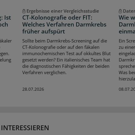
Ergebnisse einer Vergleichsstudie
Daten
 Ist
CT-Kolonografie oder FIT:
Wie w
och
Welches Verfahren Darmkrebs
Darmk
früher aufspürt
einma
äkaler
Sollte beim Darmkrebs-Screening auf die
Ein Scr
e
CT-Kolonografie oder auf den fäkalen
zu eine
egen.
immunochemischen Test auf okkultes Blut
eingela
elung
gesetzt werden? Ein italienisches Team hat
Darmkre
die diagnostischen Fähigkeiten der beiden
spreche
Verfahren verglichen.
Was bed
hierzul
28.07.2026
08.07.2
 INTERESSIEREN