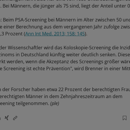
Bei Männern, die jünger als 75 sind, liegt der Anteil unter 0
: Beim PSA-Screening bei Männern im Alter zwischen 50 un
ate einer Berechnung aus dem vergangenen Jahr zufolge zwi
,3 Prozent (
Ann Int Med. 2013; 158: 145
).
der Wissenschaftler wird das Koloskopie-Screening die Inzi
zinoms in Deutschland künftig weiter deutlich senken. Dies
rkt werden, wenn die Akzeptanz des Screenings größer wär
 Screening ist echte Prävention", wird Brenner in einer Mit
der Forscher haben etwa 22 Prozent der berechtigten Fra
berechtigten Männer in dem Zehnjahreszeitraum an dem
reening teilgenommen.
(ple)