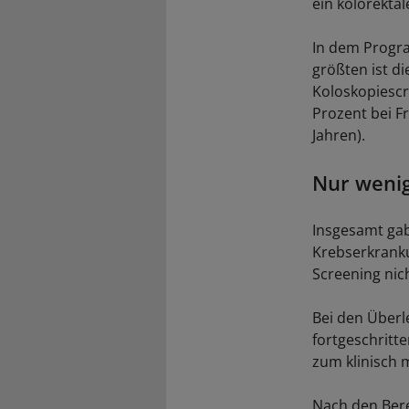
ein kolorekta
In dem Progra
größten ist d
Koloskopiescr
Prozent bei F
Jahren).
Nur weni
Insgesamt gab
Krebserkranku
Screening nic
Bei den Überl
fortgeschritt
zum klinisch 
Nach den Bere