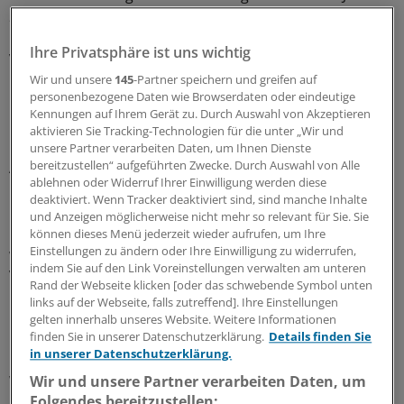
2012 oder dem Tod des Patienten.
Ihre Privatsphäre ist uns wichtig
Von allen Teilnehmern hatten 182 Patienten (18,2
Prozent) niedrig dosiertes ASS (zwischen 75 und 325 mg
Wir und unsere
145
-Partner speichern und greifen auf
personenbezogene Daten wie Browserdaten oder eindeutige
pro Tag) ab der Krebsdiagnose eingenommen.
Kennungen auf Ihrem Gerät zu. Durch Auswahl von Akzeptieren
Insgesamt 465 Patienten starben bis zum Ende des
aktivieren Sie Tracking-Technologien für die unter „Wir und
Follow-up: 396 von 817 Patienten (48,5 Prozent) ohne
unsere Partner verarbeiten Daten, um Ihnen Dienste
ASS-Therapie und 69 der 182 Patienten (37,9 Prozent)
bereitzustellen“ aufgeführten Zwecke. Durch Auswahl von Alle
ablehnen oder Widerruf Ihrer Einwilligung werden diese
mit ASS.
deaktiviert. Wenn Tracker deaktiviert sind, sind manche Inhalte
und Anzeigen möglicherweise nicht mehr so relevant für Sie. Sie
Die Wahrscheinlichkeit, im Studienzeitraum zu sterben,
können dieses Menü jederzeit wieder aufrufen, um Ihre
Einstellungen zu ändern oder Ihre Einwilligung zu widerrufen,
war bei ASS-Behandlung gegenüber der
indem Sie auf den Link Voreinstellungen verwalten am unteren
Vergleichsgruppe um 36 Prozent verringert (Relatives
Rand der Webseite klicken [oder das schwebende Symbol unten
Risiko, RR: 0,64).
links auf der Webseite, falls zutreffend]. Ihre Einstellungen
gelten innerhalb unseres Website. Weitere Informationen
Nutzen abhängig von COX-2
finden Sie in unserer Datenschutzerklärung.
Details finden Sie
in unserer Datenschutzerklärung.
Wurden potenziell verzerrende Parameter wie Alter,
Wir und unsere Partner verarbeiten Daten, um
Folgendes bereitzustellen:
adjuvante Chemotherapie und Jahr der Diagnose