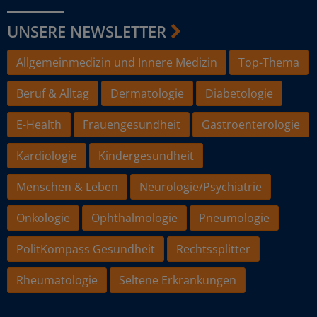
UNSERE NEWSLETTER
Allgemeinmedizin und Innere Medizin
Top-Thema
Beruf & Alltag
Dermatologie
Diabetologie
E-Health
Frauengesundheit
Gastroenterologie
Kardiologie
Kindergesundheit
Menschen & Leben
Neurologie/Psychiatrie
Onkologie
Ophthalmologie
Pneumologie
PolitKompass Gesundheit
Rechtssplitter
Rheumatologie
Seltene Erkrankungen