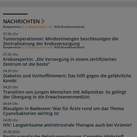
NACHRICHTEN
Kooperation
|
In Kooperation mit:
AOK-Bundesverband
07:30 Uhr
Tumoroperationen: Mindestmengen beschleunigen die
Zentralisierung der Krebsversorgung
Kooperation
|
In Kooperation mit:
AOK-Bundesverband
07:20 Uhr
Krebsexpertin: „Die Versorgung in einem zertifizierten
Zentrum ist die beste“
04:30 Uhr
Diabetes und Vorhofflimmern: Das hilft gegen die gefährliche
Kombi
04:20 Uhr
Transition von jungen Menschen mit Adipositas: So gelingt
der Übergang in die Erwachsenenmedizin
04:04 Uhr
Blaualgen in Badeseen: Was für Ärzte rund um das Thema
Cyanobakterien wichtig ist
04:00 Uhr
HIV: Langwirksame antiretrovirale Therapie auch bei Virämie?
05.08.2026
Posttraumatische Belastungsstörung: Cannabis-Wirkstoff