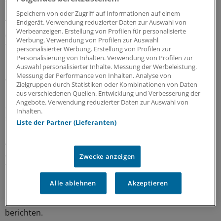
berücksichtigt, war der Überlebensvorteil bei ASS-
Speichern von oder Zugriff auf Informationen auf einem
Therapie und HLA-1-Merkmal noch deutlicher
Endgerät. Verwendung reduzierter Daten zur Auswahl von
Werbeanzeigen. Erstellung von Profilen für personalisierte
(adjustiertes RR: 0,53). Für Patienten ohne HLA-1 in den
Werbung. Verwendung von Profilen zur Auswahl
Tumoren bot die ASS-Einnahme keinen
personalisierter Werbung. Erstellung von Profilen zur
Überlebensvorteil (adjustiertes RR: 1,03).
Personalisierung von Inhalten. Verwendung von Profilen zur
Auswahl personalisierter Inhalte. Messung der Werbeleistung.
Messung der Performance von Inhalten. Analyse von
Weil die Diagnose in einem relativ späten Krebsstadium
Zielgruppen durch Statistiken oder Kombinationen von Daten
erfolgte, vermuten die Ärzte, dass ASS im Wesentlichen
aus verschiedenen Quellen. Entwicklung und Verbesserung der
Angebote. Verwendung reduzierter Daten zur Auswahl von
auf zirkulierende Krebszellen wirkt und deren Fähigkeit,
Inhalten.
sich zu Metastasen zu entwickeln.
Liste der Partner (Lieferanten)
Aus der Studie geht zudem hervor, dass der Nutzen von
ASS unabhängig davon war, ob die Krebszellen viel oder
Zwecke anzeigen
wenig von dem Enzym COX-2 synthetisieren, das - wie
COX-1 - von ASS gehemmt wird. Frühere Studien hatten
Alle ablehnen
Akzeptieren
ergeben, dass der Nutzen von ASS sehr wohl mit einer
starken Expression von COX-2 assoziiert ist, wie die Ärzte
berichten.