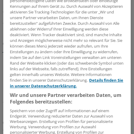
personenbezogene Daten wie Browserdaten oder eindeutige
Impfungen bei Kindern vor einer Reise nach Asien. Und
Kennungen auf Ihrem Gerät zu. Durch Auswahl von Akzeptieren
aktivieren Sie Tracking-Technologien für die unter „Wir und
welche Rolle spielt die Injektionsstelle?
unsere Partner verarbeiten Daten, um Ihnen Dienste
07.08.2026
bereitzustellen“ aufgeführten Zwecke. Durch Auswahl von Alle
ablehnen oder Widerruf Ihrer Einwilligung werden diese
deaktiviert. Wenn Tracker deaktiviert sind, sind manche Inhalte
und Anzeigen möglicherweise nicht mehr so relevant für Sie. Sie
Keine Alternative verfügbar
können dieses Menü jederzeit wieder aufrufen, um Ihre
Japanische Enzephalitis: Lieferengpass bei
Einstellungen zu ändern oder Ihre Einwilligung zu widerrufen,
Impfstoff
indem Sie auf den Link Voreinstellungen verwalten am unteren
Rand der Webseite klicken [oder das schwebende Symbol unten
Bis Ende September ist mit einem Lieferengpass bei
links auf der Webseite, falls zutreffend]. Ihre Einstellungen
®
Ixiaro
zu rechnen. Es handelt sich um die einzige in
gelten innerhalb unseres Website. Weitere Informationen
Deutschland zum Schutz vor der Japanischen
finden Sie in unserer Datenschutzerklärung.
Details finden Sie
Enzephalitis zugelassene Vakzine. Welche Möglichkeiten
in unserer Datenschutzerklärung.
haben Ärzte nun?
Wir und unsere Partner verarbeiten Daten, um
Folgendes bereitzustellen:
04.08.2026
Speichern von oder Zugriff auf Informationen auf einem
Endgerät. Verwendung reduzierter Daten zur Auswahl von
Werbeanzeigen. Erstellung von Profilen für personalisierte
Praxis-Tipps
Werbung. Verwendung von Profilen zur Auswahl
Ältere Menschen auf Reisen: Weshalb das
personalisierter Werbung. Erstellung von Profilen zur