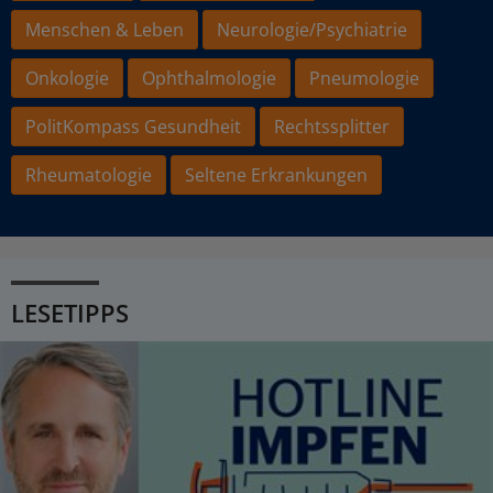
Menschen & Leben
Neurologie/Psychiatrie
Onkologie
Ophthalmologie
Pneumologie
PolitKompass Gesundheit
Rechtssplitter
Rheumatologie
Seltene Erkrankungen
LESETIPPS