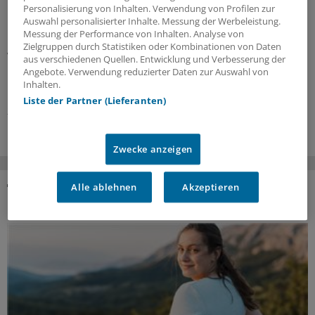
Blutdruckmittel gern mal reduziert werden darf
Personalisierung von Inhalten. Verwendung von Profilen zur
Auswahl personalisierter Inhalte. Messung der Werbeleistung.
Im Interview erklärt Tropenmediziner Tomas Jelinek, was
Messung der Performance von Inhalten. Analyse von
bei Reiseimpfungen für ältere Menschen zu beachten ist,
Zielgruppen durch Statistiken oder Kombinationen von Daten
warum der Blutdruck im Urlaub lieber ein klein wenig
aus verschiedenen Quellen. Entwicklung und Verbesserung der
höher sein sollte, und weshalb die Reiseberatung für die
Angebote. Verwendung reduzierter Daten zur Auswahl von
Inhalten.
Durchimpfungsrate so wichtig ist.
Liste der Partner (Lieferanten)
24.07.2026
Zwecke anzeigen
Alle ablehnen
Akzeptieren
DAS KÖNNTE SIE AUCH INTERESSIEREN