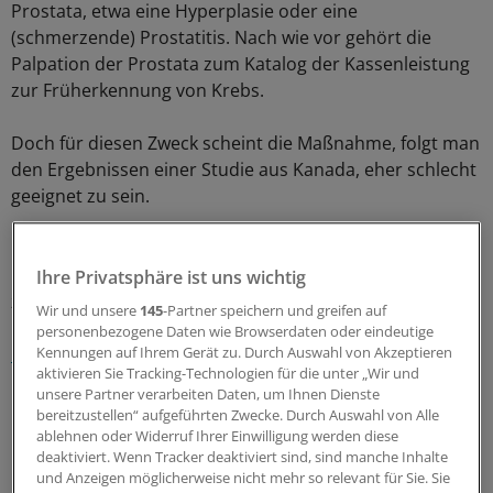
Prostata, etwa eine Hyperplasie oder eine
(schmerzende) Prostatitis. Nach wie vor gehört die
Palpation der Prostata zum Katalog der Kassenleistung
zur Früherkennung von Krebs.
Doch für diesen Zweck scheint die Maßnahme, folgt man
den Ergebnissen einer Studie aus Kanada, eher schlecht
geeignet zu sein.
Leen Naji von der Abteilung für Familienmedizin der
McMaster-Universität im kanadischen Hamilton hat sich
Ihre Privatsphäre ist uns wichtig
zusammen mit Kollegen einen systematischen Überblick
Wir und unsere
145
-Partner speichern und greifen auf
über sieben Studien zu dem Thema verschafft (
Ann Fam
personenbezogene Daten wie Browserdaten oder eindeutige
Med 2018; 16: 149-154
).
Kennungen auf Ihrem Gerät zu. Durch Auswahl von Akzeptieren
aktivieren Sie Tracking-Technologien für die unter „Wir und
unsere Partner verarbeiten Daten, um Ihnen Dienste
Die Metaanalyse der Daten von mehr als 9000
bereitzustellen“ aufgeführten Zwecke. Durch Auswahl von Alle
beteiligten Patienten förderte für die digitale rektale
ablehnen oder Widerruf Ihrer Einwilligung werden diese
deaktiviert. Wenn Tracker deaktiviert sind, sind manche Inhalte
Untersuchung zum hausärztlichen Screening auf
und Anzeigen möglicherweise nicht mehr so relevant für Sie. Sie
Prostatakarzinom eine eher magere Erfolgsrate zutage.