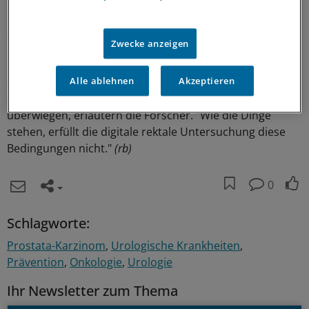
raten Hausärzten vom routinemäßigen digitalen
Screening auf Prostatakrebs ab.
Zwecke anzeigen
Die Weltgesundheitsorganisation fordere von
Screeningtests, sie sollten wissenschaftlich begründet
Alle ablehnen
Akzeptieren
sein, außerdem sollte ihr Nutzen den Schaden
überwiegen, erläutern die Forscher. "Wie die Dinge
stehen, erfüllt die digitale rektale Untersuchung diese
Bedingungen nicht."
(rb)
0
Schlagworte:
Prostata-Karzinom
Urologische Krankheiten
Prävention
Onkologie
Urologie
Ihr Newsletter zum Thema