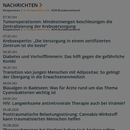
NACHRICHTEN
Kooperation
|
In Kooperation mit:
AOK-Bundesverband
07:30 Uhr
Tumoroperationen: Mindestmengen beschleunigen die
Zentralisierung der Krebsversorgung
Kooperation
|
In Kooperation mit:
AOK-Bundesverband
07:20 Uhr
Krebsexpertin: „Die Versorgung in einem zertifizierten
Zentrum ist die beste“
04:30 Uhr
Diabetes und Vorhofflimmern: Das hilft gegen die gefährliche
Kombi
04:20 Uhr
Transition von jungen Menschen mit Adipositas: So gelingt
der Übergang in die Erwachsenenmedizin
04:04 Uhr
Blaualgen in Badeseen: Was für Ärzte rund um das Thema
Cyanobakterien wichtig ist
04:00 Uhr
HIV: Langwirksame antiretrovirale Therapie auch bei Virämie?
05.08.2026
Posttraumatische Belastungsstörung: Cannabis-Wirkstoff
kann traumatisierten Menschen helfen
05.08.2026
Thoraxschmerzen bei Kindern haben laut Analyse selten