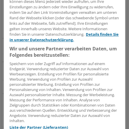
können dieses Menü jederzeit wieder aufrufen, um Ihre
Die Diagnosen waren jeweils durch Biopsie bestätigt.
Einstellungen zu ändern oder Ihre Einwilligung zu widerrufen,
indem Sie auf den Link Voreinstellungen verwalten am unteren
Qualität der Studien niedrig
Rand der Webseite klicken [oder das schwebende Symbol unten
links auf der Webseite, falls zutreffend]. Ihre Einstellungen
gelten innerhalb unseres Website. Weitere Informationen
Nahmen Hausärzte eine Tastuntersuchung der Prostata
finden Sie in unserer Datenschutzerklärung.
Details finden Sie
vor, um bei Männern ohne bekannten Prostatakrebs
in unserer Datenschutzerklärung.
nach einem Tumor zu fahnden, erreichten sie eine
Wir und unsere Partner verarbeiten Daten, um
Sensitivität von 0,51. Die Spezifität lag, über alle Studien
Folgendes bereitzustellen:
gesehen, bei 0,59.
Speichern von oder Zugriff auf Informationen auf einem
Endgerät. Verwendung reduzierter Daten zur Auswahl von
Der positive Vorhersagewert eines Tastbefundes betrug
Werbeanzeigen. Erstellung von Profilen für personalisierte
Werbung. Verwendung von Profilen zur Auswahl
0,41, der negative Vorhersagewert eines fehlenden
personalisierter Werbung. Erstellung von Profilen zur
Befundes 0,64. Die Qualität der verwendeten Studien
Personalisierung von Inhalten. Verwendung von Profilen zur
war insgesamt niedrig.
Auswahl personalisierter Inhalte. Messung der Werbeleistung.
Messung der Performance von Inhalten. Analyse von
Zielgruppen durch Statistiken oder Kombinationen von Daten
Mit anderen Worten hatten 36 von 100 Männern mit
aus verschiedenen Quellen. Entwicklung und Verbesserung der
einer negativ verlaufenen Prostatapalpation doch Krebs;
Angebote. Verwendung reduzierter Daten zur Auswahl von
Inhalten.
und 59 von 100 Männern mit einem positiven
Liste der Partner (Lieferanten)
Tastbefund hatten keinen Krebs. Naji und Mitarbeiter