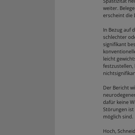
Spastizität he
weiter. Beleg
erscheint die
In Bezug auf d
schlechter od
signifikant b
konventionell
leicht gewich
festzustellen,
nichtsignifika
Der Bericht w
neurodegener
dafür keine W
Störungen ist
möglich sind.
Hoch, Schneid