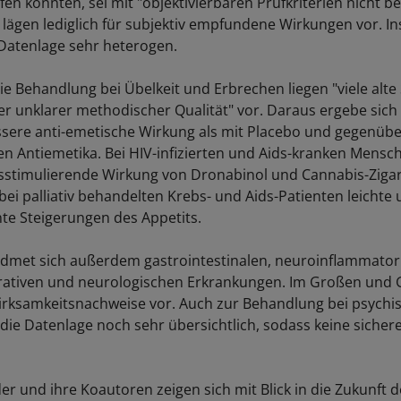
lfen könnten, sei mit "objektivierbaren Prüfkriterien nicht be
e lägen lediglich für subjektiv empfundene Wirkungen vor. I
 Datenlage sehr heterogen.
ie Behandlung bei Übelkeit und Erbrechen liegen "viele alte
er unklarer methodischer Qualität" vor. Daraus ergebe sich
essere anti-emetische Wirkung als mit Placebo und gegenüb
en Antiemetika. Bei HIV-infizierten und Aids-kranken Mensch
tsstimulierende Wirkung von Dronabinol und Cannabis-Ziga
 bei palliativ behandelten Krebs- und Aids-Patienten leichte
nte Steigerungen des Appetits.
idmet sich außerdem gastrointestinalen, neuroinflammator
ativen und neurologischen Erkrankungen. Im Großen und 
irksamkeitsnachweise vor. Auch zur Behandlung bei psychi
 die Datenlage noch sehr übersichtlich, sodass keine siche
er und ihre Koautoren zeigen sich mit Blick in die Zukunft