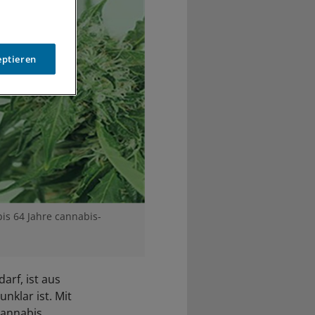
eptieren
is 64 Jahre cannabis-
arf, ist aus
nklar ist. Mit
 Cannabis