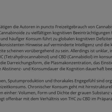
ätigen die Autoren in puncto Freizeitgebrauch von Cannabi
annabinoide zu vielfältigen kognitiven Beeinträchtigungen 
und häufiger Konsum führt zu globalen kognitiven Defiziten
 konsistenten Hinweise auf verminderte Intelligenz und die 
ite scheinen vorübergehend zu sein. Allerdings ist unklar, i
HC (Tetrahydrocannabinol) und CBD (Cannabidiol) im konsu
 die Darreichungsform, die Plasmakonzentration, das Einsti
Abstinenz- und Konsumdauer die Kognition dauerhaft beei
hen, Sputumproduktion und thorakales Engegefühl sind or
eizeitkonsums. Chronischer Konsum geht mit hirnstrukturel
n einher: Volumen, Form und Dichte der grauen Substanz 
ängt offenbar mit dem Verhältnis von THC zu CBD im Präpara