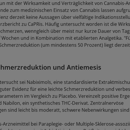
nun mit der Wirksamkeit und Verträglichkeit von Cannabis-A
unde zum medizinischen Einsatz von Cannabis lassen aufgr
enz derzeit keine Aussagen über vielfältige Indikationsstell
urzbericht zu CaPRis. Häufig untersucht worden ist die Wirk
chmerzen, wenngleich über meist nur kurze Dauer von Tag
 Wochen und in Kombination mit etablierten Analgetika. "Fü
 Schmerzreduktion (um mindestens 50 Prozent) liegt derzeit
chmerzreduktion und Antiemesis
ersucht sei Nabiximols, eine standardisierte Extraktmisch
guter Evidenz für eine leichte Schmerzreduktion und verbe
rametern im Vergleich zu Placebo. Vereinzelt positive Erg
d Nabilon, ein synthetisches THC-Derivat. Zentralnervöse
n sind leicht bis moderatt, schwere Nebenwirkungen sind 
-Arzneimittel bei Paraplegie- oder Multiple-Sklerose-assozi