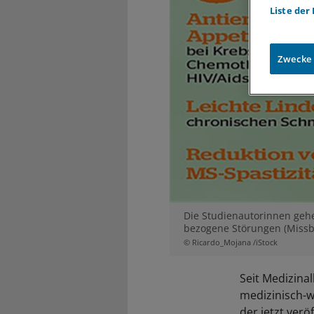
Liste der
Zwecke
Die Studienautorinnen gehe
bezogene Störungen (Missbr
© Ricardo_Mojana /iStock
Seit Medizina
medizinisch-wi
der jetzt verö