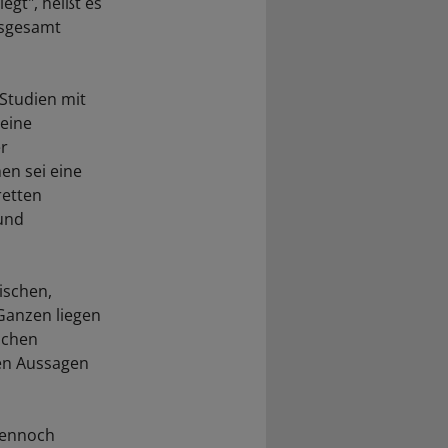
legt", heißt es
nsgesamt
 Studien mit
 eine
er
en sei eine
retten
 und
ischen,
Ganzen liegen
schen
ren Aussagen
 dennoch