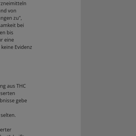
rzneimitteln
und von
ungen zu",
samkeit bei
en bis
r eine
 keine Evidenz
ung aus THC
sserten
ebnisse gebe
selten.
ierter