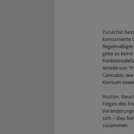
Zunächst best
konsumierte C
Regelmäßiger 
gebe es keine
Funktionsdefiz
Anteile von T
Cannabis, wie
Konsum sowie 
Husten, Keuc
Folgen des Fr
Veränderunge
sich – dies h
zusammen.