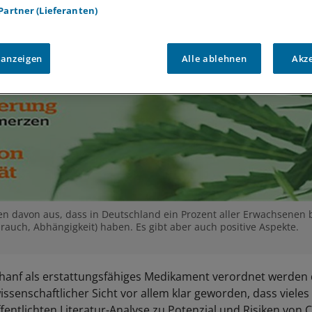
 Partner (Lieferanten)
 anzeigen
Alle ablehnen
Akz
n davon aus, dass in Deutschland ein Prozent aller Erwachsenen b
auch, Abhängigkeit) haben. Es gibt aber auch positive Aspekte.
lhanf als erstattungsfähiges Medikament verordnet werden d
ssenschaftlicher Sicht vor allem klar geworden, dass vieles u
ffentlichten Literatur-Analyse zu Potenzial und Risiken von