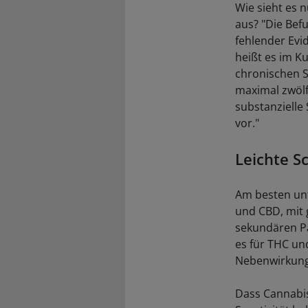
Wie sieht es 
aus? "Die Bef
fehlender Evid
heißt es im K
chronischen S
maximal zwölf
substanzielle
vor."
Leichte S
Am besten unt
und CBD, mit 
sekundären Pa
es für THC un
Nebenwirkunge
Dass Cannabis