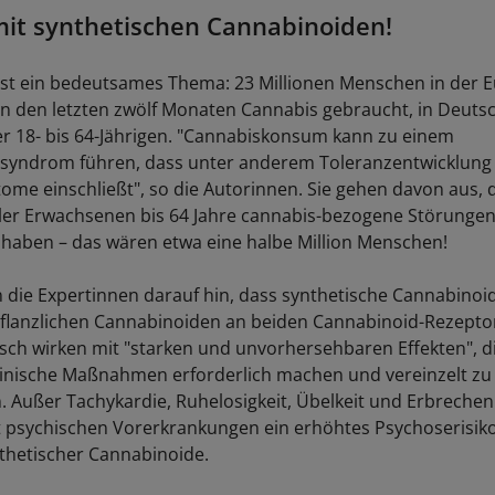
mit synthetischen Cannabinoiden!
ist ein bedeutsames Thema: 23 Millionen Menschen in der 
n den letzten zwölf Monaten Cannabis gebraucht, in Deutsc
er 18- bis 64-Jährigen. "Cannabiskonsum kann zu einem
ssyndrom führen, dass unter anderem Toleranzentwicklung
me einschließt", so die Autorinnen. Sie gehen davon aus, 
ller Erwachsenen bis 64 Jahre cannabis-bezogene Störungen
 haben – das wären etwa eine halbe Million Menschen!
die Expertinnen darauf hin, dass synthetische Cannabinoi
pflanzlichen Cannabinoiden an beiden Cannabinoid-Rezepto
ch wirken mit "starken und unvorhersehbaren Effekten", di
inische Maßnahmen erforderlich machen und vereinzelt zu 
. Außer Tachykardie, Ruhelosigkeit, Übelkeit und Erbrechen
psychischen Vorerkrankungen ein erhöhtes Psychoserisiko
thetischer Cannabinoide.