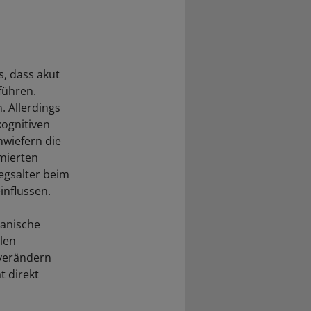
s, dass akut
führen.
. Allerdings
kognitiven
nwiefern die
mierten
egsalter beim
nflussen.
ganische
len
verändern
t direkt