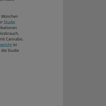
MU München
der
Studie
likationen
Missbrauch,
mit Cannabis.
bericht
ist
 die Studie