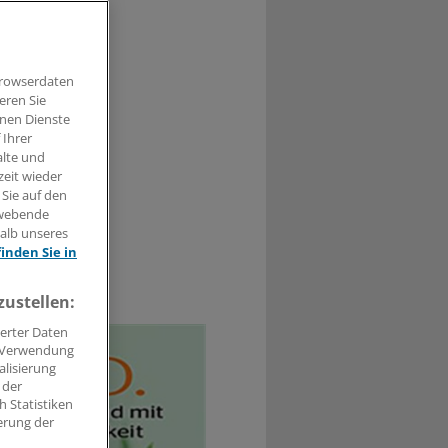
en Punkt
as Fazit zur
Browserdaten
eren Sie
hnen Dienste
 Ihrer
alte und
zeit wieder
 Sie auf den
hwebende
halb unseres
finden Sie in
0
zustellen:
erter Daten
. Verwendung
alisierung
 der
 Statistiken
erung der