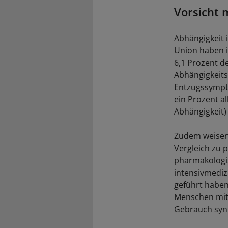
Vorsicht 
Abhängigkeit 
Union haben i
6,1 Prozent d
Abhängigkeit
Entzugssympto
ein Prozent a
Abhängigkeit)
Zudem weisen 
Vergleich zu 
pharmakologis
intensivmediz
geführt haben
Menschen mit 
Gebrauch syn