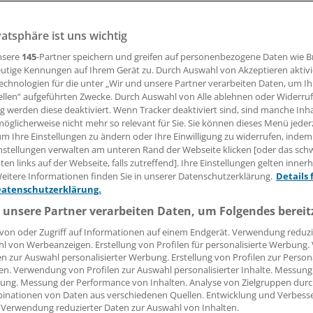
vatsphäre ist uns wichtig
-Studie ist das aktuelle weltweite Wissen zu Cannabis auf d
en. Forscher haben dazu über 2000 Studien ausgewertet. D
nsere
145
-Partner speichern und greifen auf personenbezogene Daten wie 
 Anwendung: Bei Cannabis ist bisher nur wenig gesichert.
utige Kennungen auf Ihrem Gerät zu. Durch Auswahl von Akzeptieren aktivi
echnologien für die unter „Wir und unsere Partner verarbeiten Daten, um I
ellen“ aufgeführten Zwecke. Durch Auswahl von Alle ablehnen oder Widerruf
ng werden diese deaktiviert. Wenn Tracker deaktiviert sind, sind manche Inh
öglicherweise nicht mehr so relevant für Sie. Sie können dieses Menü jeder
r. Thomas Meißner
um Ihre Einstellungen zu ändern oder Ihre Einwilligung zu widerrufen, indem
nstellungen verwalten am unteren Rand der Webseite klicken [oder das sc
en links auf der Webseite, falls zutreffend]. Ihre Einstellungen gelten inner
04.12.2017, 05:02 Uhr
eitere Informationen finden Sie in unserer Datenschutzerklärung.
Details 
Datenschutzerklärung.
 unsere Partner verarbeiten Daten, um Folgendes bereit
von oder Zugriff auf Informationen auf einem Endgerät. Verwendung reduzi
l von Werbeanzeigen. Erstellung von Profilen für personalisierte Werbung
en zur Auswahl personalisierter Werbung. Erstellung von Profilen zur Person
en. Verwendung von Profilen zur Auswahl personalisierter Inhalte. Messung
ung. Messung der Performance von Inhalten. Analyse von Zielgruppen durch
inationen von Daten aus verschiedenen Quellen. Entwicklung und Verbess
 Verwendung reduzierter Daten zur Auswahl von Inhalten.