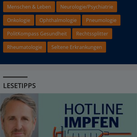
Menschen & Leben
Neurologie/Psychiatrie
Onkologie
Ophthalmologie
Pneumologie
PolitKompass Gesundheit
Rechtssplitter
Rheumatologie
Seltene Erkrankungen
LESETIPPS