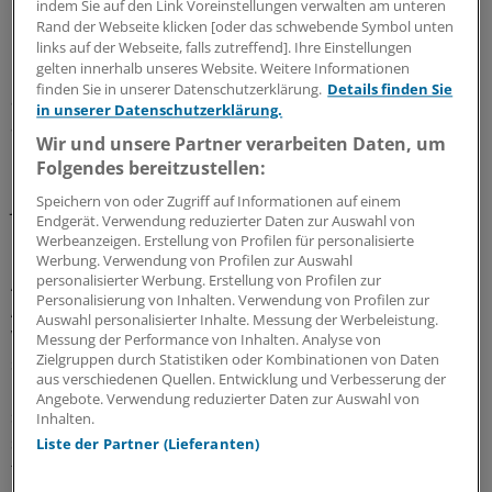
indem Sie auf den Link Voreinstellungen verwalten am unteren
Rand der Webseite klicken [oder das schwebende Symbol unten
Im Moment liege die Altersgrenze für die dritte Impfung
links auf der Webseite, falls zutreffend]. Ihre Einstellungen
gelten innerhalb unseres Website. Weitere Informationen
bei 80 Jahren. „Ob die Hausärztinnen und Hausärzte
finden Sie in unserer Datenschutzerklärung.
Details finden Sie
auch jüngeren Patienten diese Auffrischungsimpfung
in unserer Datenschutzerklärung.
anbieten, ist dann jeweils abhängig von der
Wir und unsere Partner verarbeiten Daten, um
persönlichen Konstitution und dem Vorliegen schwerer
Folgendes bereitzustellen:
Krankheiten“, erklärte er. Gesunde Personen unter 80
Speichern von oder Zugriff auf Informationen auf einem
Jahren würden in der Regel derzeit kein Angebot
Endgerät. Verwendung reduzierter Daten zur Auswahl von
bekommen.
Werbeanzeigen. Erstellung von Profilen für personalisierte
Werbung. Verwendung von Profilen zur Auswahl
personalisierter Werbung. Erstellung von Profilen zur
Ärztepräsident Klaus Reinhardt sprach sich für
Personalisierung von Inhalten. Verwendung von Profilen zur
Auffrischungen nur bei Menschen mit bestimmten
Auswahl personalisierter Inhalte. Messung der Werbeleistung.
Vorerkrankungen, einem geschwächten Immunsystem
Messung der Performance von Inhalten. Analyse von
Zielgruppen durch Statistiken oder Kombinationen von Daten
sowie Hochbetagten aus. „Nach bisherigem
aus verschiedenen Quellen. Entwicklung und Verbesserung der
Kenntnisstand und Auffassung namhafter Experten ist
Angebote. Verwendung reduzierter Daten zur Auswahl von
sie aber für die meisten Geimpften nicht sofort nötig“,
Inhalten.
sagte er der „Rheinischen Post“ (Samstag). „Insgesamt
Liste der Partner (Lieferanten)
fehlen uns immer noch aussagekräftige Studien, ob