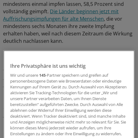
mindestens einmal impfen lassen, 58,5 Prozent sind
vollständig geimpft.
Die Länder beginnen jetzt mit
Auffrischungsimpfungen für alte Menschen
, die vor
mindestens sechs Monaten ihre zweite Impfung
erhalten haben, weil nach diesem Zeitraum die Wirkung
deutlich nachlassen kann.
Die Hausärzte stellen sich auf neue Konflikte mit
Patienten ein. „Jetzt, da die dritte Impfung angeboten
Ihre Privatsphäre ist uns wichtig
wird, kommen viele Menschen auf uns zu, die eine
Wir und unsere
145
-Partner speichern und greifen auf
Auffrischung haben möchten, aber noch keinen
personenbezogene Daten wie Browserdaten oder eindeutige
Anspruch darauf haben“, sagte der Vorsitzende des
Kennungen auf Ihrem Gerät zu. Durch Auswahl von Akzeptieren
Hausärzteverbands, Ulrich Weigeldt, den Zeitungen der
aktivieren Sie Tracking-Technologien für die unter „Wir und
unsere Partner verarbeiten Daten, um Ihnen Dienste
Funke-Mediengruppe. „Das führt zu Diskussionen, die
bereitzustellen“ aufgeführten Zwecke. Durch Auswahl von Alle
aber in den Beratungsgesprächen in unseren Praxen
ablehnen oder Widerruf Ihrer Einwilligung werden diese
geklärt werden.“
deaktiviert. Wenn Tracker deaktiviert sind, sind manche Inhalte
und Anzeigen möglicherweise nicht mehr so relevant für Sie. Sie
können dieses Menü jederzeit wieder aufrufen, um Ihre
Keine Auffrischung für gesunde Personen
Einstellungen zu ändern oder Ihre Einwilligung zu widerrufen,
unter 80