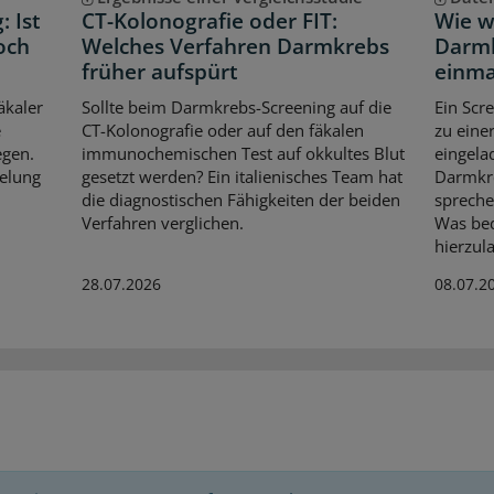
 Ist
CT-Kolonografie oder FIT:
Wie w
och
Welches Verfahren Darmkrebs
Darmk
früher aufspürt
einma
äkaler
Sollte beim Darmkrebs-Screening auf die
Ein Scr
e
CT-Kolonografie oder auf den fäkalen
zu eine
egen.
immunochemischen Test auf okkultes Blut
eingela
elung
gesetzt werden? Ein italienisches Team hat
Darmkre
die diagnostischen Fähigkeiten der beiden
spreche
Verfahren verglichen.
Was bed
hierzul
28.07.2026
08.07.2