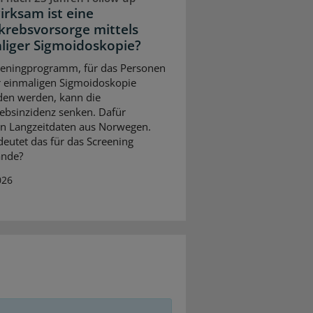
irksam ist eine
rebsvorsorge mittels
liger Sigmoidoskopie?
eeningprogramm, für das Personen
r einmaligen Sigmoidoskopie
den werden, kann die
bsinzidenz senken. Dafür
n Langzeitdaten aus Norwegen.
eutet das für das Screening
ande?
026