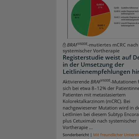
V600E
BRAF
-mutiertes mCRC nach
systemischer Vortherapie
Registerstudie weist auf De
in der Umsetzung der
Leitlinienempfehlungen hi
V600E
Aktivierende
BRAF
-Mutationen 
sich bei etwa 8–12% der Patientinn
Patienten mit metastasiertem
Kolorektalkarzinom (mCRC). Bei
nachgewiesener Mutation wird in d
Leitlinien bei diesem Subtyp Encora
plus Cetuximab nach systemischer
Vortherapie ...
Sonderbericht
|
Mit freundlicher Unters