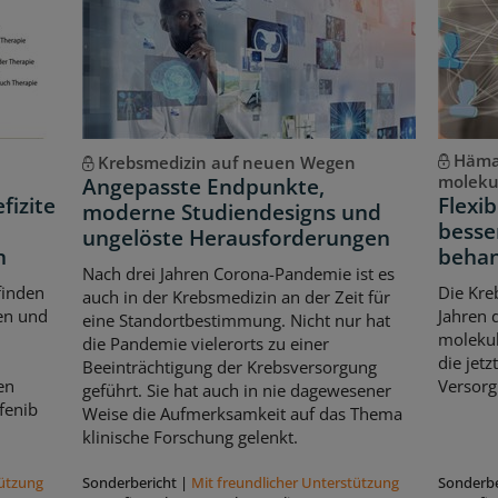
Hämat
Krebsmedizin auf neuen Wegen
molekul
Angepasste Endpunkte,
fizite
Flexib
moderne Studiendesigns und
besse
ungelöste Herausforderungen
n
beha
Nach drei Jahren Corona-Pandemie ist es
finden
Die Kre
auch in der Krebsmedizin an der Zeit für
en und
Jahren d
eine Standortbestimmung. Nicht nur hat
molekul
die Pandemie vielerorts zu einer
die jet
Beeinträchtigung der Krebsversorgung
en
Versorg
geführt. Sie hat auch in nie dagewesener
fenib
Weise die Aufmerksamkeit auf das Thema
klinische Forschung gelenkt.
tützung
Sonderbericht
|
Mit freundlicher Unterstützung
Sonderbe