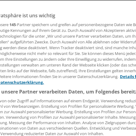
vatsphäre ist uns wichtig
06.12.2017, 10:23 Uhr
nsere
145
-Partner speichern und greifen auf personenbezogene Daten wie 
utige Kennungen auf Ihrem Gerät zu. Durch Auswahl von Akzeptieren aktivi
echnologien für die unter „Wir und unsere Partner verarbeiten Daten, um I
ellen“ aufgeführten Zwecke. Durch Auswahl von Alle ablehnen oder Widerruf
as
neue Innovationsfonds-Projekt FARKOR
ist an den Start
ng werden diese deaktiviert. Wenn Tracker deaktiviert sind, sind manche Inh
retende KVB-Vorstandsvorsitzende Dr. Pedro Schmelz mitteilt
öglicherweise nicht mehr so relevant für Sie. Sie können dieses Menü jeder
um Ihre Einstellungen zu ändern oder Ihre Einwilligung zu widerrufen, indem
alführer. Über das Projekt zur verbesserten Darmkrebs-Vo
nstellungen verwalten am unteren Rand der Webseite klicken [oder das sc
onen Euro für ärztliche Leistungen an die bayerischen Ärzte f
en links auf der Webseite, falls zutreffend]. Ihre Einstellungen gelten inner
umme belaufe sich auf 11 Millionen Euro. In der ersten Pr
eitere Informationen finden Sie in unserer Datenschutzerklärung.
Details 
chst die IT-Infrastruktur eingerichtet, Ärzte fortgebildet u
Datenschutzerklärung.
n Verträge vorbereitet. Ab Herbst 2018 solle dann die konkr
 unsere Partner verarbeiten Daten, um Folgendes bereit
folgen.
(cmb)
von oder Zugriff auf Informationen auf einem Endgerät. Verwendung reduzi
l von Werbeanzeigen. Erstellung von Profilen für personalisierte Werbung
en zur Auswahl personalisierter Werbung. Erstellung von Profilen zur Person
en. Verwendung von Profilen zur Auswahl personalisierter Inhalte. Messung
ung. Messung der Performance von Inhalten. Analyse von Zielgruppen durch
e:
inationen von Daten aus verschiedenen Quellen. Entwicklung und Verbess
 Verwendung reduzierter Daten zur Auswahl von Inhalten.