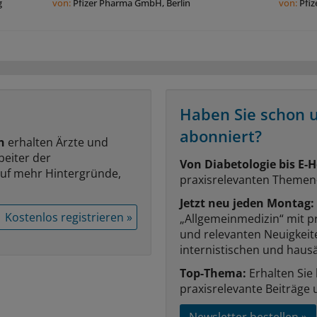
g
von:
Pfizer Pharma GmbH, Berlin
von:
Pfi
Haben Sie schon 
abonniert?
n
erhalten Ärzte und
beiter der
Von Diabetologie bis E-H
auf mehr Hintergründe,
praxisrelevanten Themen
Jetzt neu jeden Montag:
Kostenlos registrieren »
„Allgemeinmedizin“ mit p
und relevanten Neuigkei
internistischen und hausä
Top-Thema:
Erhalten Sie
praxisrelevante Beiträge 
Newsletter bestellen »