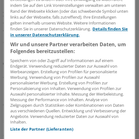
Ein Diabetes schlägt auf Nerven, Nieren, Gefäße und
indem Sie auf den Link Voreinstellungen verwalten am unteren
Augen. Dass er auch Herzrhythmusstörungen und
Rand der Webseite klicken [oder das schwebende Symbol unten
Vorhofflimmern begünstigen kann, ist weniger bekannt.
links auf der Webseite, falls zutreffend]. Ihre Einstellungen
gelten innerhalb unseres Website. Weitere Informationen
Wie Sie Ihre Patientinnen und Patienten bestmöglich
finden Sie in unserer Datenschutzerklärung.
Details finden Sie
versorgen.
in unserer Datenschutzerklärung.
06.08.2026
Wir und unsere Partner verarbeiten Daten, um
Folgendes bereitzustellen:
Speichern von oder Zugriff auf Informationen auf einem
Sonderbericht
Endgerät. Verwendung reduzierter Daten zur Auswahl von
Biomarker gegen Diabetes-Folgen
Werbeanzeigen. Erstellung von Profilen für personalisierte
Werbung. Verwendung von Profilen zur Auswahl
Typ-2-Diabetes und Adipositas sind keine isolierten
personalisierter Werbung. Erstellung von Profilen zur
Erkrankungen: Sie wirken sich auf zahlreiche
Personalisierung von Inhalten. Verwendung von Profilen zur
Organsysteme aus und verursachen viel Morbidität und
Auswahl personalisierter Inhalte. Messung der Werbeleistung.
Kosten. Ganzheitliche Prävention ist möglich, wenn die
Messung der Performance von Inhalten. Analyse von
Zielgruppen durch Statistiken oder Kombinationen von Daten
Versorgung die unterschiedlichen Organe gezielt in den
aus verschiedenen Quellen. Entwicklung und Verbesserung der
Blick nimmt und Risiken früh erkennt.
Angebote. Verwendung reduzierter Daten zur Auswahl von
Sonderbericht
|
Mit freundlicher Unterstützung von:
Roche Diagnostics
Inhalten.
Deutschland GmbH, Mannheim
Liste der Partner (Lieferanten)
03.08.2026