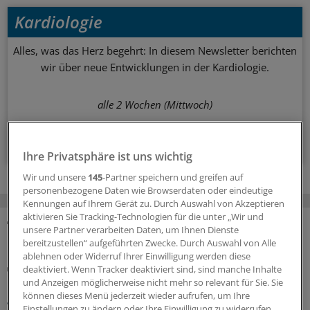
Kardiologie
Alles, was das Herz begehrt: In diesem Newsletter berichten
wir über neue Entwicklungen in der Kardiologie.
alle 2 Wochen (Mittwoch)
Zum Abonnieren bitte anmelden
Ihre Privatsphäre ist uns wichtig
Wir und unsere
145
-Partner speichern und greifen auf
personenbezogene Daten wie Browserdaten oder eindeutige
Kennungen auf Ihrem Gerät zu. Durch Auswahl von Akzeptieren
aktivieren Sie Tracking-Technologien für die unter „Wir und
unsere Partner verarbeiten Daten, um Ihnen Dienste
MEHR ZUM THEMA
bereitzustellen“ aufgeführten Zwecke. Durch Auswahl von Alle
ablehnen oder Widerruf Ihrer Einwilligung werden diese
Risiko einschätzen und Lebensstil ändern
deaktiviert. Wenn Tracker deaktiviert sind, sind manche Inhalte
Diabetes und Vorhofflimmern: Das hilft gegen die
und Anzeigen möglicherweise nicht mehr so relevant für Sie. Sie
gefährliche Kombi
können dieses Menü jederzeit wieder aufrufen, um Ihre
Einstellungen zu ändern oder Ihre Einwilligung zu widerrufen,