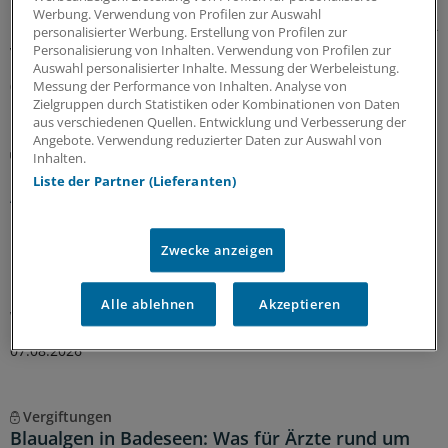
molekularer Test rasch und relativ zuverlässig die
Werbung. Verwendung von Profilen zur Auswahl
Diagnose sichern – vor allem dort, wo keine konfokale In-
personalisierter Werbung. Erstellung von Profilen zur
vivo-Mikroskopie verfügbar ist.
Personalisierung von Inhalten. Verwendung von Profilen zur
Auswahl personalisierter Inhalte. Messung der Werbeleistung.
Messung der Performance von Inhalten. Analyse von
07.08.2026
Zielgruppen durch Statistiken oder Kombinationen von Daten
aus verschiedenen Quellen. Entwicklung und Verbesserung der
Angebote. Verwendung reduzierter Daten zur Auswahl von
Sie fragen – Experten antworten
Inhalten.
Reiseimpfungen bei Kindern: Müssen
Liste der Partner (Lieferanten)
Abstandsregeln eingehalten werden?
Bei der Hotline Impfen werden Ihre Impf-Fragen aus der
Praxis evidenzbasiert und fachkundig beantwortet.
Zwecke anzeigen
Diesmal geht es um mögliche Zeitabstände für
Impfungen bei Kindern vor einer Reise nach Asien. Und
Alle ablehnen
Akzeptieren
welche Rolle spielt die Injektionsstelle?
07.08.2026
Vergiftungen
Blaualgen in Badeseen: Was für Ärzte rund um