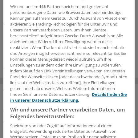
Neuinfektionen aus Russland gemeldet. Zum Vergleich:
Wir und unsere
145
-Partner speichern und greifen auf
personenbezogene Daten wie Browserdaten oder eindeutige
In Deutschland waren es im selben Jahr etwa 3100
Kennungen auf Ihrem Gerät zu. Durch Auswahl von Akzeptieren
gemeldete Neuinfektionen.
(bae)
aktivieren Sie Tracking-Technologien für die unter „Wir und
unsere Partner verarbeiten Daten, um Ihnen Dienste
bereitzustellen“ aufgeführten Zwecke. Durch Auswahl von Alle
0
ablehnen oder Widerruf Ihrer Einwilligung werden diese
deaktiviert. Wenn Tracker deaktiviert sind, sind manche Inhalte
und Anzeigen möglicherweise nicht mehr so relevant für Sie. Sie
Schlagworte:
können dieses Menü jederzeit wieder aufrufen, um Ihre
Infektionen
Immunologie
Reisemedizin
Sport
Einstellungen zu ändern oder Ihre Einwilligung zu widerrufen,
indem Sie auf den Link Voreinstellungen verwalten am unteren
Rand der Webseite klicken [oder das schwebende Symbol unten
links auf der Webseite, falls zutreffend]. Ihre Einstellungen
gelten innerhalb unseres Website. Weitere Informationen
finden Sie in unserer Datenschutzerklärung.
Details finden Sie
MEHR ZUM THEMA
in unserer Datenschutzerklärung.
Wir und unsere Partner verarbeiten Daten, um
Hornhautinfektion durch Pilze
Folgendes bereitzustellen:
Pilzkeratitis: CRISPR-Test hilft bei unklaren
Verdachtsfällen
Speichern von oder Zugriff auf Informationen auf einem
Endgerät. Verwendung reduzierter Daten zur Auswahl von
Bei Abstrich- und Kultur-negativer Pilzkeratitis kann ein
Werbeanzeigen. Erstellung von Profilen für personalisierte