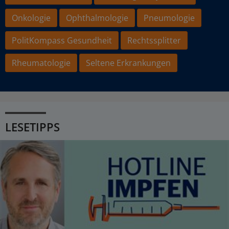
Onkologie
Ophthalmologie
Pneumologie
PolitKompass Gesundheit
Rechtssplitter
Rheumatologie
Seltene Erkrankungen
LESETIPPS