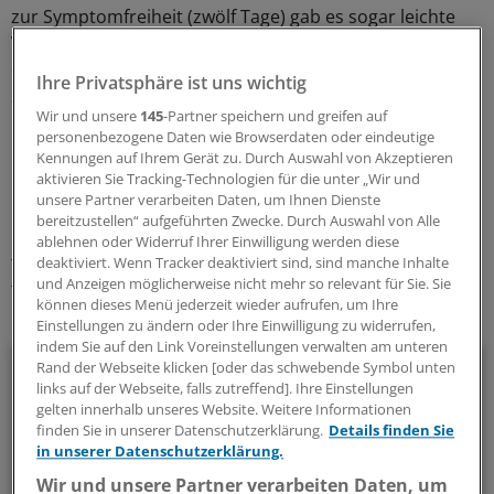
zur Symptomfreiheit (zwölf Tage) gab es sogar leichte
Vorteile für das neue Therapieschema. Deshalb
empfiehlt Kruis die einmal tägliche Einnahme als neuen
Ihre Privatsphäre ist uns wichtig
Standard für die Mesalazin-Therapie.
Wir und unsere
145
-Partner speichern und greifen auf
personenbezogene Daten wie Browserdaten oder eindeutige
0
Kennungen auf Ihrem Gerät zu. Durch Auswahl von Akzeptieren
aktivieren Sie Tracking-Technologien für die unter „Wir und
unsere Partner verarbeiten Daten, um Ihnen Dienste
Schlagworte:
bereitzustellen“ aufgeführten Zwecke. Durch Auswahl von Alle
ablehnen oder Widerruf Ihrer Einwilligung werden diese
Chronische Darmentzündungen
Allgemeinmedizin
deaktiviert. Wenn Tracker deaktiviert sind, sind manche Inhalte
Innere Medizin
und Anzeigen möglicherweise nicht mehr so relevant für Sie. Sie
können dieses Menü jederzeit wieder aufrufen, um Ihre
Ihr Newsletter zum Thema
Einstellungen zu ändern oder Ihre Einwilligung zu widerrufen,
indem Sie auf den Link Voreinstellungen verwalten am unteren
Gastroenterologie
Rand der Webseite klicken [oder das schwebende Symbol unten
links auf der Webseite, falls zutreffend]. Ihre Einstellungen
gelten innerhalb unseres Website. Weitere Informationen
Wissenswertes aus der Gastroenterologie finden Sie in
finden Sie in unserer Datenschutzerklärung.
Details finden Sie
diesem Newsletter regelmäßig kompakt zusammengestellt.
in unserer Datenschutzerklärung.
Wir und unsere Partner verarbeiten Daten, um