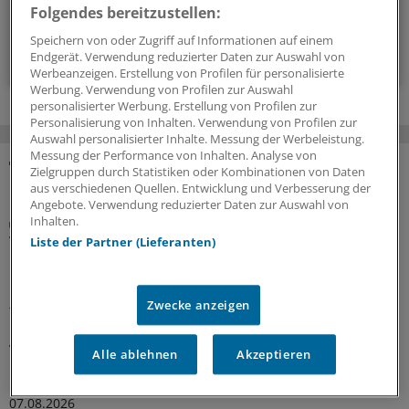
alle 3 Wochen (Donnerstag)
Folgendes bereitzustellen:
Speichern von oder Zugriff auf Informationen auf einem
Zum Abonnieren bitte anmelden
Endgerät. Verwendung reduzierter Daten zur Auswahl von
Werbeanzeigen. Erstellung von Profilen für personalisierte
Werbung. Verwendung von Profilen zur Auswahl
personalisierter Werbung. Erstellung von Profilen zur
Personalisierung von Inhalten. Verwendung von Profilen zur
Auswahl personalisierter Inhalte. Messung der Werbeleistung.
Messung der Performance von Inhalten. Analyse von
Zielgruppen durch Statistiken oder Kombinationen von Daten
MEHR ZUM THEMA
aus verschiedenen Quellen. Entwicklung und Verbesserung der
Angebote. Verwendung reduzierter Daten zur Auswahl von
Inhalten.
Interview
Vegetarische und vegane Ernährung bei Kindern
Liste der Partner (Lieferanten)
mit Vorerkrankungen
Rein pflanzliche Ernährung bei Heranwachsenden kann
Zwecke anzeigen
funktionieren, jedoch kommt es auf die Umsetzung an.
Ein Kinder- und Jugendmediziner erklärt, wann
Veganismus nichts für Kinder ist und wann diese
Alle ablehnen
Akzeptieren
Ernährung vorteilhaft sein könnte.
07.08.2026