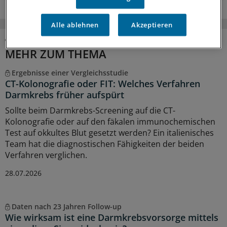
Alle ablehnen
Akzeptieren
MEHR ZUM THEMA
Ergebnisse einer Vergleichsstudie
CT-Kolonografie oder FIT: Welches Verfahren
Darmkrebs früher aufspürt
Sollte beim Darmkrebs-Screening auf die CT-
Kolonografie oder auf den fäkalen immunochemischen
Test auf okkultes Blut gesetzt werden? Ein italienisches
Team hat die diagnostischen Fähigkeiten der beiden
Verfahren verglichen.
28.07.2026
Daten nach 23 Jahren Follow-up
Wie wirksam ist eine Darmkrebsvorsorge mittels