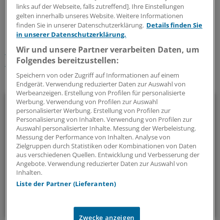
links auf der Webseite, falls zutreffend]. Ihre Einstellungen
0
gelten innerhalb unseres Website. Weitere Informationen
finden Sie in unserer Datenschutzerklärung.
Details finden Sie
Schlagworte:
in unserer Datenschutzerklärung.
Wir und unsere Partner verarbeiten Daten, um
Kolorektales Karzinom/Darmkrebs
Prävention
Folgendes bereitzustellen:
Suchtkrankheiten
Gastroenterologie
Speichern von oder Zugriff auf Informationen auf einem
Ihr Newsletter zum Thema
Endgerät. Verwendung reduzierter Daten zur Auswahl von
Werbeanzeigen. Erstellung von Profilen für personalisierte
Onkologie
Werbung. Verwendung von Profilen zur Auswahl
personalisierter Werbung. Erstellung von Profilen zur
Personalisierung von Inhalten. Verwendung von Profilen zur
Unser Newsletter zur Onkologie stellt die wichtigsten
Auswahl personalisierter Inhalte. Messung der Werbeleistung.
Neuigkeiten zum breiten Themenspektrum Krebs
Messung der Performance von Inhalten. Analyse von
Zielgruppen durch Statistiken oder Kombinationen von Daten
zusammen - relevant und praxisnah.
aus verschiedenen Quellen. Entwicklung und Verbesserung der
Angebote. Verwendung reduzierter Daten zur Auswahl von
Inhalten.
alle 2 Wochen (Mittwoch)
Liste der Partner (Lieferanten)
Zum Abonnieren bitte anmelden
Zwecke anzeigen