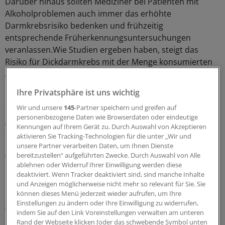
Darüber hinaus sollten Mediziner bei Patienten mit
Alkoholproblemen auch immer das erhöhte
Darmkrebsrisiko bedenken und frühzeitig
entsprechende Früherkennungsuntersuchungen
veranlassen.Wie Studien ergeben haben, steigt das
Risiko für Dickdarmkrebs mit der Menge konsumierten
Alkohols.
Ihre Privatsphäre ist uns wichtig
Demnach erhöhe "moderater" Konsum von ein bis vier
Wir und unsere
145
-Partner speichern und greifen auf
alkoholischen Getränken - weniger als 50 Gramm reinem
personenbezogene Daten wie Browserdaten oder eindeutige
Alkohol täglich - das Darmkrebsrisiko um 21 Prozent, so
Kennungen auf Ihrem Gerät zu. Durch Auswahl von Akzeptieren
die DGVS.
aktivieren Sie Tracking-Technologien für die unter „Wir und
unsere Partner verarbeiten Daten, um Ihnen Dienste
bereitzustellen“ aufgeführten Zwecke. Durch Auswahl von Alle
Wer mehr trinke, erhöhe sein Risiko sogar um 50
ablehnen oder Widerruf Ihrer Einwilligung werden diese
Prozent. "Leider gibt es nach unten hin keine exakte
deaktiviert. Wenn Tracker deaktiviert sind, sind manche Inhalte
Grenze", erklärt DGVS-Mediensprecher Professor
und Anzeigen möglicherweise nicht mehr so relevant für Sie. Sie
Christian Trautwein von der Uniklinik der RWTH Aachen.
können dieses Menü jederzeit wieder aufrufen, um Ihre
Einstellungen zu ändern oder Ihre Einwilligung zu widerrufen,
(eb)
indem Sie auf den Link Voreinstellungen verwalten am unteren
Rand der Webseite klicken [oder das schwebende Symbol unten