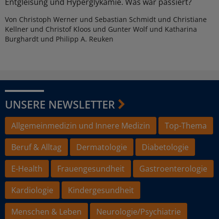
Entgleisung und Hyperglykämie. Was war passiert?
Von Christoph Werner und Sebastian Schmidt und Christiane
Kellner und Christof Kloos und Gunter Wolf und Katharina
Burghardt und Philipp A. Reuken
UNSERE NEWSLETTER
Allgemeinmedizin und Innere Medizin
Top-Thema
Beruf & Alltag
Dermatologie
Diabetologie
E-Health
Frauengesundheit
Gastroenterologie
Kardiologie
Kindergesundheit
Menschen & Leben
Neurologie/Psychiatrie