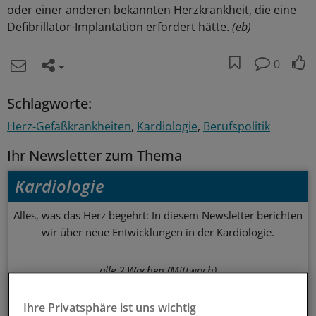
oder einer anderen bekannten Herzkrankheit, die eine
Defibrillator-Implantation erfordert hätte.
(eb)
0
Schlagworte:
Herz-Gefäßkrankheiten
Kardiologie
Berufspolitik
Ihr Newsletter zum Thema
Kardiologie
Alles, was das Herz begehrt: In diesem Newsletter berichten
wir über neue Entwicklungen in der Kardiologie.
alle 2 Wochen (Mittwoch)
Zum Abonnieren bitte anmelden
Ihre Privatsphäre ist uns wichtig