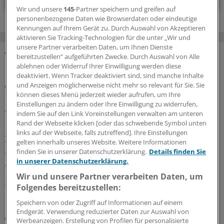
Wir und unsere
145
-Partner speichern und greifen auf
personenbezogene Daten wie Browserdaten oder eindeutige
Kennungen auf Ihrem Gerät zu. Durch Auswahl von Akzeptieren
aktivieren Sie Tracking-Technologien für die unter „Wir und
unsere Partner verarbeiten Daten, um Ihnen Dienste
bereitzustellen“ aufgeführten Zwecke. Durch Auswahl von Alle
MEHR ZUM THEMA
ablehnen oder Widerruf Ihrer Einwilligung werden diese
deaktiviert. Wenn Tracker deaktiviert sind, sind manche Inhalte
Risiko einschätzen und Lebensstil ändern
und Anzeigen möglicherweise nicht mehr so relevant für Sie. Sie
Diabetes und Vorhofflimmern: Das hilft gegen die
können dieses Menü jederzeit wieder aufrufen, um Ihre
Einstellungen zu ändern oder Ihre Einwilligung zu widerrufen,
gefährliche Kombi
indem Sie auf den Link Voreinstellungen verwalten am unteren
Ein Diabetes schlägt auf Nerven, Nieren, Gefäße und
Rand der Webseite klicken [oder das schwebende Symbol unten
Augen. Dass er auch Herzrhythmusstörungen und
links auf der Webseite, falls zutreffend]. Ihre Einstellungen
gelten innerhalb unseres Website. Weitere Informationen
Vorhofflimmern begünstigen kann, ist weniger bekannt.
finden Sie in unserer Datenschutzerklärung.
Details finden Sie
Wie Sie Ihre Patientinnen und Patienten bestmöglich
in unserer Datenschutzerklärung.
versorgen.
Wir und unsere Partner verarbeiten Daten, um
06.08.2026
Folgendes bereitzustellen:
Speichern von oder Zugriff auf Informationen auf einem
Endgerät. Verwendung reduzierter Daten zur Auswahl von
Gefahr meistens überschätzt
Werbeanzeigen. Erstellung von Profilen für personalisierte