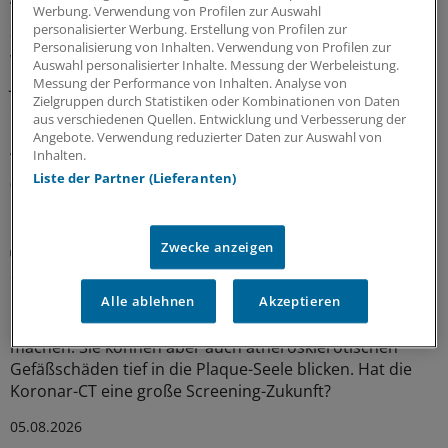
Thoraxschmerzen bei Kindern haben laut Analyse
Werbung. Verwendung von Profilen zur Auswahl
selten kardiale Ursachen
personalisierter Werbung. Erstellung von Profilen zur
Personalisierung von Inhalten. Verwendung von Profilen zur
Wird der Rettungsdienst gerufen, weil ein Kind oder ein
Auswahl personalisierter Inhalte. Messung der Werbeleistung.
Jugendlicher plötzlich unter Thoraxschmerzen leidet, ist
Messung der Performance von Inhalten. Analyse von
Zielgruppen durch Statistiken oder Kombinationen von Daten
die Ursache meistens gutartig und selten kardialen
aus verschiedenen Quellen. Entwicklung und Verbesserung der
Ursprungs. Auffällige Vitalparameter sind jedoch ein
Angebote. Verwendung reduzierter Daten zur Auswahl von
Alarmzeichen.
Inhalten.
Liste der Partner (Lieferanten)
05.08.2026
Zwecke anzeigen
Plaques bewerten
Screening mittels Koronar-CT: Was das bringen
könnte
Alle ablehnen
Akzeptieren
Moderne CT-Geräte können Koronargefäße sichtbar
machen. Sie können aber auch atherosklerotischen
Gefäßschäden tief in die Plaque-Seele blicken. Hat die
Koronar-CT eine große Screening-Zukunft?
05.08.2026