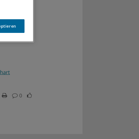
eptieren
hart
0