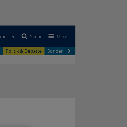
melden
Suche
Menü
Politik & Debatte
Sonderberichte
Newsletter
Jobb