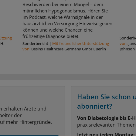
Beschwerden bei einem Mangel – dem
männlichen Hypogonadismus. Hören Sie
im Podcast, welche Warnsignale in der
hausärztlichen Versorgung Hinweise geben
können und welche Chancen eine
frühzeitige Diagnose bietet.
tützung
Sonderbe
bH,
Sonderbericht
|
Mit freundlicher Unterstützung
von:
Jan
von:
Besins Healthcare Germany GmbH, Berlin
Johnson
Haben Sie schon 
abonniert?
n
erhalten Ärzte und
beiter der
Von Diabetologie bis E-H
auf mehr Hintergründe,
praxisrelevanten Themen
Jetzt neu jeden Montag: