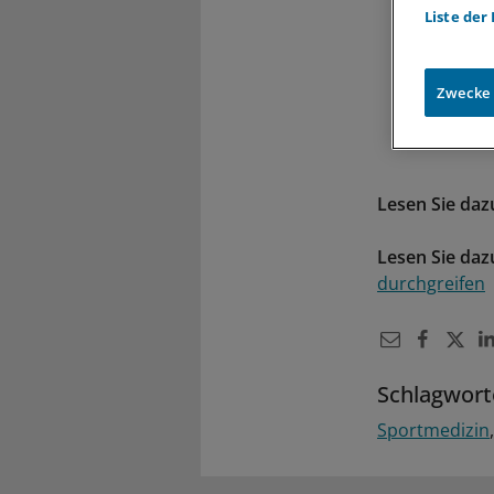
Liste der
Zwecke
Lesen Sie da
Lesen Sie daz
durchgreifen
Schlagwort
Sportmedizin