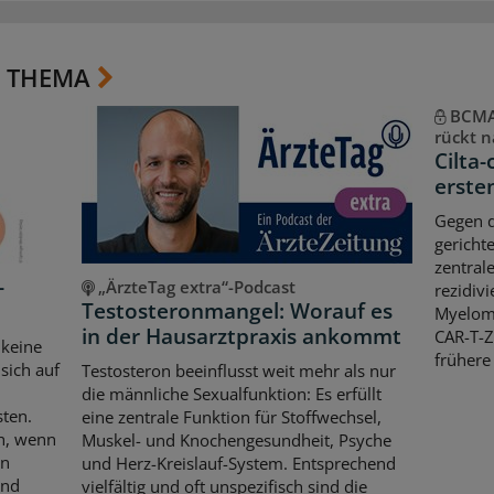
 THEMA
BCMA-
rückt n
Cilta-
erste
Gegen d
gericht
zentral
-
„ÄrzteTag extra“-Podcast
rezidiv
Testosteronmangel: Worauf es
Myeloms
in der Hausarztpraxis ankommt
CAR-T-Z
 keine
frühere
sich auf
Testosteron beeinflusst weit mehr als nur
die männliche Sexualfunktion: Es erfüllt
sten.
eine zentrale Funktion für Stoffwechsel,
ch, wenn
Muskel- und Knochengesundheit, Psyche
en
und Herz-Kreislauf-System. Entsprechend
und
vielfältig und oft unspezifisch sind die