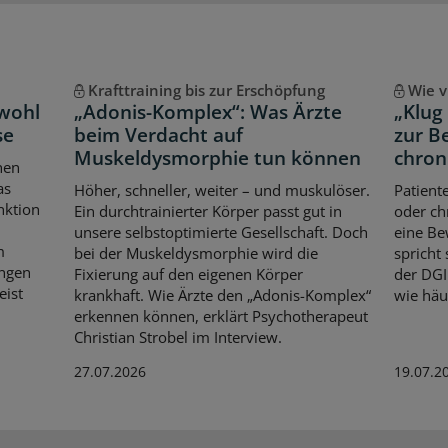
Krafttraining bis zur Erschöpfung
Wie v
 wohl
„Adonis-Komplex“: Was Ärzte
„Klug
se
beim Verdacht auf
zur B
Muskeldysmorphie tun können
chron
hen
as
Höher, schneller, weiter – und muskulöser.
Patient
nktion
Ein durchtrainierter Körper passt gut in
oder ch
unsere selbstoptimierte Gesellschaft. Doch
eine Be
m
bei der Muskeldysmorphie wird die
spricht 
ungen
Fixierung auf den eigenen Körper
der DGI
eist
krankhaft. Wie Ärzte den „Adonis-Komplex“
wie häuf
erkennen können, erklärt Psychotherapeut
Christian Strobel im Interview.
27.07.2026
19.07.2