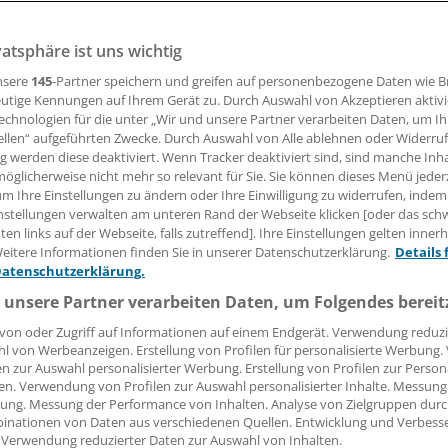
30.07.2007, 08:00 Uhr
vatsphäre ist uns wichtig
nsere
145
-Partner speichern und greifen auf personenbezogene Daten wie 
utige Kennungen auf Ihrem Gerät zu. Durch Auswahl von Akzeptieren aktivi
echnologien für die unter „Wir und unsere Partner verarbeiten Daten, um I
MAIN
(Smi). Die Analyse der B-Probe von Alexander Winoku
ellen“ aufgeführten Zwecke. Durch Auswahl von Alle ablehnen oder Widerruf
ingbefund bestätigt, wie die französische Sportzeitung "L‘E
ng werden diese deaktiviert. Wenn Tracker deaktiviert sind, sind manche Inh
öglicherweise nicht mehr so relevant für Sie. Sie können dieses Menü jeder
um Ihre Einstellungen zu ändern oder Ihre Einwilligung zu widerrufen, indem
nstellungen verwalten am unteren Rand der Webseite klicken [oder das sc
r Radprofi als überführt. Trotzdem leugnet er, gedopt zu hab
en links auf der Webseite, falls zutreffend]. Ihre Einstellungen gelten inner
te eine Klage gegen das Anti-Doping-Labor in Chatenay-Mal
eitere Informationen finden Sie in unserer Datenschutzerklärung.
Details 
haben die Veranstalter der Tour Konsequenzen aus den
Datenschutzerklärung.
en angekündigt. So will man die Kooperation mit dem Wel
 unsere Partner verarbeiten Daten, um Folgendes bereit
 es.
von oder Zugriff auf Informationen auf einem Endgerät. Verwendung reduzi
l von Werbeanzeigen. Erstellung von Profilen für personalisierte Werbung
en zur Auswahl personalisierter Werbung. Erstellung von Profilen zur Person
en. Verwendung von Profilen zur Auswahl personalisierter Inhalte. Messung
ung. Messung der Performance von Inhalten. Analyse von Zielgruppen durch
inationen von Daten aus verschiedenen Quellen. Entwicklung und Verbess
 Verwendung reduzierter Daten zur Auswahl von Inhalten.