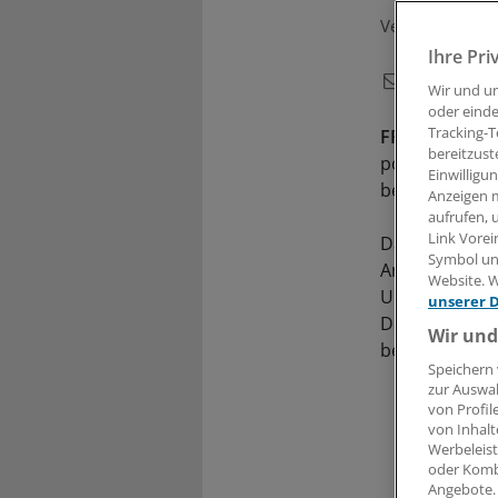
Veröffentlicht:
Ihre Pri
Wir und u
oder einde
Tracking-T
FRANKFURT/
bereitzust
positiven Dop
Einwilligu
berichtet.
Anzeigen m
aufrufen, 
Link Vorei
Damit gilt de
Symbol unt
Anwalt kündig
Website. W
Unterdessen 
unserer 
Dopingskandal
Wir und
beenden, hieß
Speichern 
zur Auswah
von Profil
von Inhalt
Werbeleist
oder Komb
Angebote.