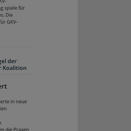
KV-
 spiele für
s. Die
für GKV-
el der
 Koalition
ert
ierte in neue
ten
n
en die Praxen