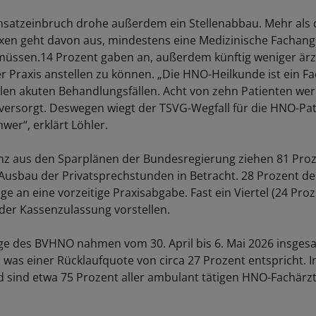
atzeinbruch drohe außerdem ein Stellenabbau. Mehr als d
xen geht davon aus, mindestens eine Medizinische Fachange
müssen.14 Prozent gaben an, außerdem künftig weniger ärz
er Praxis anstellen zu können. „Die HNO-Heilkunde ist ein Fa
len akuten Behandlungsfällen. Acht von zehn Patienten we
ersorgt. Deswegen wiegt der TSVG-Wegfall für die HNO-Pa
wer“, erklärt Löhler.
nz aus den Sparplänen der Bundesregierung ziehen 81 Pro
Ausbau der Privatsprechstunden in Betracht. 28 Prozent d
e an eine vorzeitige Praxisabgabe. Fast ein Viertel (24 Proz
der Kassenzulassung vorstellen.
e des BVHNO nahmen vom 30. April bis 6. Mai 2026 insges
l, was einer Rücklaufquote von circa 27 Prozent entspricht.
 sind etwa 75 Prozent aller ambulant tätigen HNO-Fachärzte