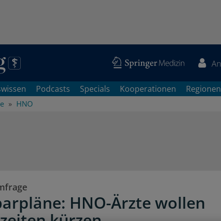
An
swissen
Podcasts
Specials
Kooperationen
Regionen
he
HNO
mfrage
arpläne: HNO-Ärzte wollen
zeiten kürzen