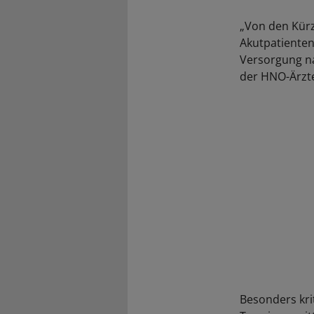
„Von den Kür
Akutpatienten
Versorgung na
der HNO-Ärzte,
Besonders kri