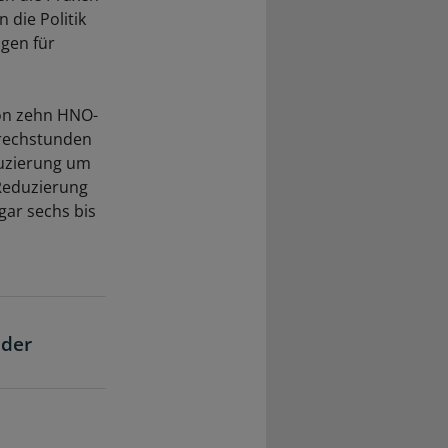
 die Politik
gen für
von zehn HNO-
prechstunden
duzierung um
 Reduzierung
gar sechs bis
 der