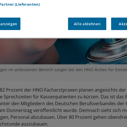
 Partner (Lieferanten)
 anzeigen
Alle ablehnen
Akz
ngen im ambulanten Bereich sorgen bei den HNO-Ärzten für Existe
82 Prozent der HNO-Facharztpraxen planen angesichts de
hre Sprechzeiten für Kassenpatienten zu kürzen. Das ist das 
unter den Mitgliedern des Deutschen Berufsverbandes der
am Donnerstag veröffentlicht wurde. Demnach sieht sich me
gen, Personal abzubauen. Über 80 Prozent gehen obendrei
echstunde auszubauen.