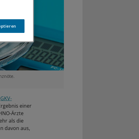
eptieren
nznöte.
r
GKV-
Ergebnis einer
 HNO-Ärzte
hr als die
n davon aus,