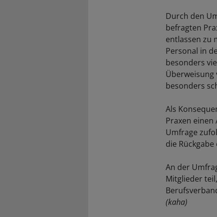
Durch den Ums
befragten Pra
entlassen zu 
Personal in d
besonders vie
Überweisung v
besonders sch
Als Konseque
Praxen einen 
Umfrage zufolg
die Rückgabe 
An der Umfrag
Mitglieder tei
Berufsverband
(kaha)