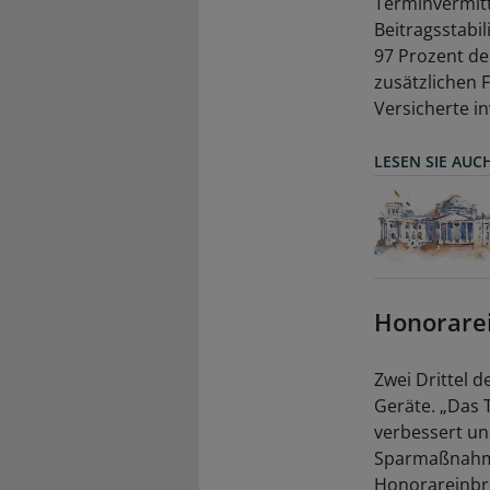
Terminvermitt
Beitragsstabi
97 Prozent der
zusätzlichen 
Versicherte i
LESEN SIE AUC
Honorarei
Zwei Drittel d
Geräte. „Das 
verbessert un
Sparmaßnahmen
Honorareinbru