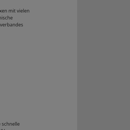
en mit vielen
nische
sverbandes
 schnelle