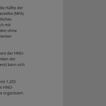
ie Hälfte der
stellte (MFA)
tliches
ch mit
rden ohne
tienten
zent der HNO-
enken der
ent) kann sich
amt 1.203
 Im HNO-
 organisiert.