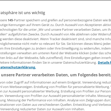
vatsphäre ist uns wichtig
 haben die GKV-Sparpläne für die HNO-Ärzte? Der Berufsv
en Mitgliedern umgehört: 80 Prozent planen, Sprechzeiten z
nsere
145
-Partner speichern und greifen auf personenbezogene Daten wie 
will Personal abbauen.
utige Kennungen auf Ihrem Gerät zu. Durch Auswahl von Akzeptieren aktivi
echnologien für die unter „Wir und unsere Partner verarbeiten Daten, um I
ellen“ aufgeführten Zwecke. Durch Auswahl von Alle ablehnen oder Widerruf
ng werden diese deaktiviert. Wenn Tracker deaktiviert sind, sind manche Inh
07.05.2026, 12:02 Uhr
öglicherweise nicht mehr so relevant für Sie. Sie können dieses Menü jeder
um Ihre Einstellungen zu ändern oder Ihre Einwilligung zu widerrufen, indem
nstellungen verwalten am unteren Rand der Webseite klicken [oder das sc
en links auf der Webseite, falls zutreffend]. Ihre Einstellungen gelten inner
eitere Informationen finden Sie in unserer Datenschutzerklärung.
Details 
Datenschutzerklärung.
 unsere Partner verarbeiten Daten, um Folgendes bereit
von oder Zugriff auf Informationen auf einem Endgerät. Verwendung reduzi
l von Werbeanzeigen. Erstellung von Profilen für personalisierte Werbung
en zur Auswahl personalisierter Werbung. Erstellung von Profilen zur Person
en. Verwendung von Profilen zur Auswahl personalisierter Inhalte. Messung
ung. Messung der Performance von Inhalten. Analyse von Zielgruppen durch
inationen von Daten aus verschiedenen Quellen. Entwicklung und Verbess
 Verwendung reduzierter Daten zur Auswahl von Inhalten.