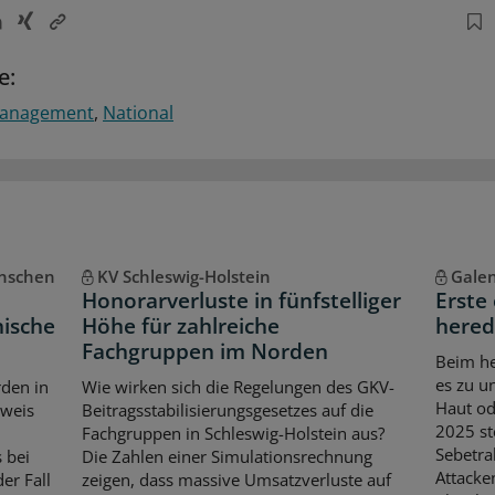
e:
management
National
enschen
KV Schleswig-Holstein
Gale
Honorarverluste in fünfstelliger
Erste
nische
Höhe für zahlreiche
hered
Fachgruppen im Norden
Beim h
es zu u
den in
Wie wirken sich die Regelungen des GKV-
Haut od
weis
Beitragsstabilisierungsgesetzes auf die
2025 st
Fachgruppen in Schleswig-Holstein aus?
Sebetra
s bei
Die Zahlen einer Simulationsrechnung
Attacke
er Fall
zeigen, dass massive Umsatzverluste auf