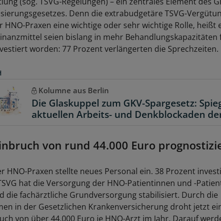
lung (sog. TSVG-Regelungen) – ein zentrales Element des G
lisierungsgesetzes. Denn die extrabudgetäre TSVG-Vergütung
 HNO-Praxen eine wichtige oder sehr wichtige Rolle, heißt e
Finanzmittel seien bislang in mehr Behandlungskapazitäten 
nvestiert worden: 77 Prozent verlängerten die Sprechzeiten.
H
Kolumne aus Berlin
Die Glaskuppel zum GKV-Spargesetz: Spieg
aktuellen Arbeits- und Denkblockaden der
nbruch von rund 44.000 Euro prognostizi
er HNO-Praxen stellte neues Personal ein. 38 Prozent invest
TSVG hat die Versorgung der HNO-Patientinnen und -Patien
d die fachärztliche Grundversorgung stabilisiert. Durch die
 in der Gesetzlichen Krankenversicherung droht jetzt ei
ch von über 44.000 Euro je HNO-Arzt im Jahr. Darauf werd