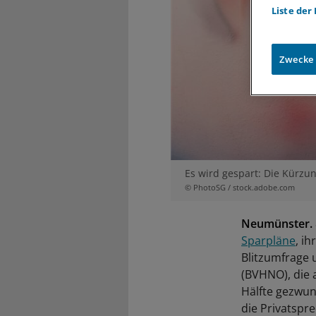
Liste der
Zwecke
Es wird gespart: Die Kürzu
© PhotoSG / stock.adobe.com
Neumünster.
Sparpläne
, i
Blitzumfrage 
(BVHNO), die 
Hälfte gezwun
die Privatspr