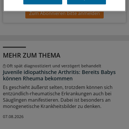
Zum Abonnieren bitte anmelden
MEHR ZUM THEMA
Oft spät diagnostiziert und verzögert behandelt
Juvenile idiopathische Arthritis: Bereits Babys
können Rheuma bekommen
Es geschieht äußerst selten, trotzdem können sich
entzündlich-rheumatische Erkrankungen auch bei
Säuglingen manifestieren. Dabei ist besonders an
monogenetische Krankheitsbilder zu denken.
07.08.2026