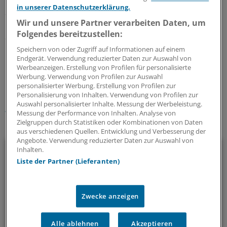
in unserer Datenschutzerklärung.
Sollte es jedoch so weit sein, wollen die Forscher ihre
Wir und unsere Partner verarbeiten Daten, um
Erfindung weltweit einsetzen, etwa um genetische
Folgendes bereitzustellen:
Störungen bei Neugeborenen zu diagnostizieren.
(eb)
Speichern von oder Zugriff auf Informationen auf einem
Endgerät. Verwendung reduzierter Daten zur Auswahl von
0
Werbeanzeigen. Erstellung von Profilen für personalisierte
Werbung. Verwendung von Profilen zur Auswahl
personalisierter Werbung. Erstellung von Profilen zur
Schlagworte:
Personalisierung von Inhalten. Verwendung von Profilen zur
Auswahl personalisierter Inhalte. Messung der Werbeleistung.
Skelett- & Weichteilkrankheiten
Messung der Performance von Inhalten. Analyse von
Zielgruppen durch Statistiken oder Kombinationen von Daten
Ihr Newsletter zum Thema
aus verschiedenen Quellen. Entwicklung und Verbesserung der
Angebote. Verwendung reduzierter Daten zur Auswahl von
Rheumatologie
Inhalten.
Liste der Partner (Lieferanten)
Das Wichtigste zu Skelett- und Weichteilerkrankungen
zusammengefasst: Das bietet unser Newsletter zum Thema
Rheumatologie.
Zwecke anzeigen
alle 2 Wochen (Dienstag)
Alle ablehnen
Akzeptieren