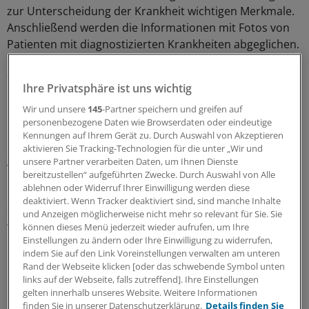
zur Unterscheidung der Krankheit wichtigen Merkmale.
Anschließend werden die Informationen mit Fotos von
Patienten mit diagnostizierten Krankheiten abgeglichen.
Das Ergebnis des Software-Trainings war verblüffend: In
93 Prozent der Fälle lieferte der Computer eine richtige
Ihre Privatsphäre ist uns wichtig
Prognose.
Wir und unsere
145
-Partner speichern und greifen auf
personenbezogene Daten wie Browserdaten oder eindeutige
Inzwischen soll das Programm 90 Krankheiten
Kennungen auf Ihrem Gerät zu. Durch Auswahl von Akzeptieren
unterscheiden, so "laborwelt.de". 2500 Fotos seien nötig
aktivieren Sie Tracking-Technologien für die unter „Wir und
gewesen, um der Anwendung dieses
unsere Partner verarbeiten Daten, um Ihnen Dienste
bereitzustellen“ aufgeführten Zwecke. Durch Auswahl von Alle
Unterscheidungsvermögen beizubringen.
ablehnen oder Widerruf Ihrer Einwilligung werden diese
deaktiviert. Wenn Tracker deaktiviert sind, sind manche Inhalte
Sogar neue Krankheiten könnten identifiziert werden,
und Anzeigen möglicherweise nicht mehr so relevant für Sie. Sie
wenn der Computer Muster erkennt, die medizinisch
können dieses Menü jederzeit wieder aufrufen, um Ihre
Einstellungen zu ändern oder Ihre Einwilligung zu widerrufen,
noch nicht beschrieben sind. Eine denkbare
indem Sie auf den Link Voreinstellungen verwalten am unteren
Erweiterung: die Analyse von 3D-Fotos. "Noch ist die
Rand der Webseite klicken [oder das schwebende Symbol unten
Entwicklung nicht genau genug um eine felsenfeste
links auf der Webseite, falls zutreffend]. Ihre Einstellungen
Diagnose zu liefern", so Nellaker.
gelten innerhalb unseres Website. Weitere Informationen
finden Sie in unserer Datenschutzerklärung.
Details finden Sie