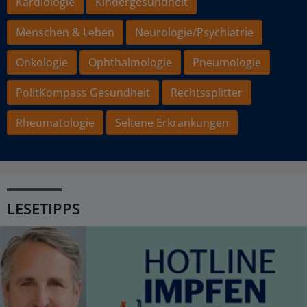
Kardiologie
Kindergesundheit
Menschen & Leben
Neurologie/Psychiatrie
Onkologie
Ophthalmologie
Pneumologie
PolitKompass Gesundheit
Rechtssplitter
Rheumatologie
Seltene Erkrankungen
LESETIPPS