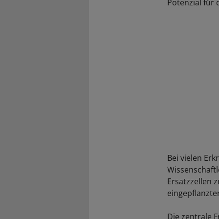
Potenzial für
Bei vielen Er
Wissenschaftl
Ersatzzellen 
eingepflanzt
Die zentrale F