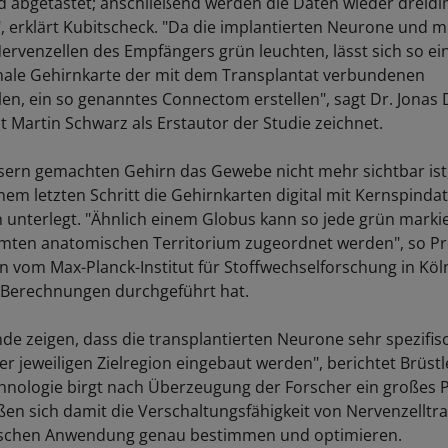
 abgetastet; anschließend werden die Daten wieder dreid
", erklärt Kubitscheck. "Da die implantierten Neurone und m
rvenzellen des Empfängers grün leuchten, lässt sich so ei
nale Gehirnkarte der mit dem Transplantat verbundenen
en, ein so genanntes Connectom erstellen", sagt Dr. Jonas 
Martin Schwarz als Erstautor der Studie zeichnet.
sern gemachten Gehirn das Gewebe nicht mehr sichtbar ist
nem letzten Schritt die Gehirnkarten digital mit Kernspinda
unterlegt. "Ähnlich einem Globus kann so jede grün markie
mten anatomischen Territorium zugeordnet werden", so Pr
 vom Max-Planck-Institut für Stoffwechselforschung in Köl
 Berechnungen durchgeführt hat.
de zeigen, dass die transplantierten Neurone sehr spezifisc
er jeweiligen Zielregion eingebaut werden", berichtet Brüstl
hnologie birgt nach Überzeugung der Forscher ein großes P
eßen sich damit die Verschaltungsfähigkeit von Nervenzelltr
inischen Anwendung genau bestimmen und optimieren.