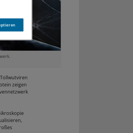
eptieren
werk.
Tollwutviren
otein zeigen
ervennetzwerk
mikroskopie
alisieren,
großes