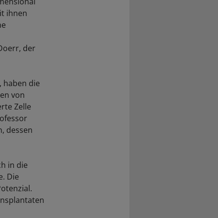
imensional
it ihnen
ne
Doerr, der
, haben die
ten von
rte Zelle
ofessor
n, dessen
h in die
e. Die
otenzial.
ansplantaten