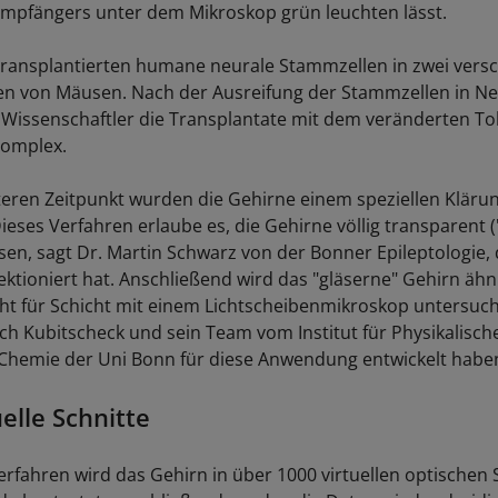
mpfängers unter dem Mikroskop grün leuchten lässt.
transplantierten humane neurale Stammzellen in zwei vers
en von Mäusen. Nach der Ausreifung der Stammzellen in N
ie Wissenschaftler die Transplantate mit dem veränderten To
Komplex.
eren Zeitpunkt wurden die Gehirne einem speziellen Kläru
eses Verfahren erlaube es, die Gehirne völlig transparent (
sen, sagt Dr. Martin Schwarz von der Bonner Epileptologie, 
ktioniert hat. Anschließend wird das "gläserne" Gehirn ähnl
cht für Schicht mit einem Lichtscheibenmikroskop untersuch
ich Kubitscheck und sein Team vom Institut für Physikalisch
Chemie der Uni Bonn für diese Anwendung entwickelt habe
elle Schnitte
erfahren wird das Gehirn in über 1000 virtuellen optischen 