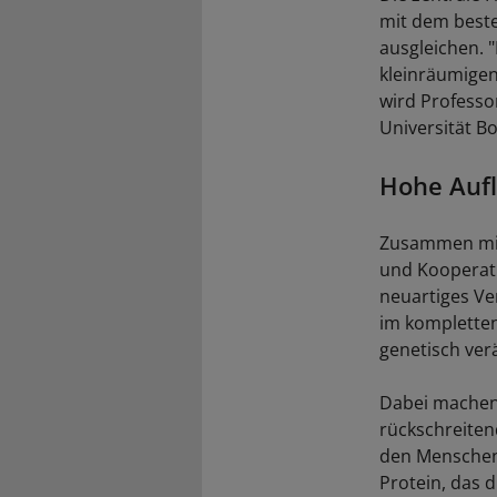
mit dem best
ausgleichen. 
kleinräumigen 
wird Professor
Universität B
Hohe Aufl
Zusammen mit 
und Kooperati
neuartiges Ver
im kompletten
genetisch ver
Dabei machen 
rückschreiten
den Menschen 
Protein, das 