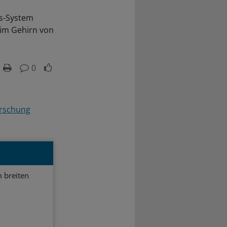
us-System
im Gehirn von
0
rschung
 breiten