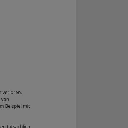
 verloren.
n von
m Beispiel mit
len tatsächlich