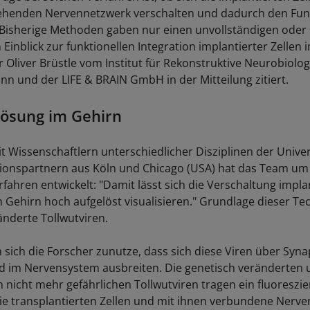
ehenden Nervennetzwerk verschalten und dadurch den Funk
"Bisherige Methoden gaben nur einen unvollständigen oder
Einblick zur funktionellen Integration implantierter Zellen 
 Oliver Brüstle vom Institut für Rekonstruktive Neurobiolog
onn und der LIFE & BRAIN GmbH in der Mitteilung zitiert.
ösung im Gehirn
Wissenschaftlern unterschiedlicher Disziplinen der Univer
onspartnern aus Köln und Chicago (USA) hat das Team um 
fahren entwickelt: "Damit lässt sich die Verschaltung implan
 Gehirn hoch aufgelöst visualisieren." Grundlage dieser Tec
änderte Tollwutviren.
sich die Forscher zunutze, dass sich diese Viren über Syn
d im Nervensystem ausbreiten. Die genetisch veränderten 
nicht mehr gefährlichen Tollwutviren tragen ein fluoreszi
die transplantierten Zellen und mit ihnen verbundene Nerve