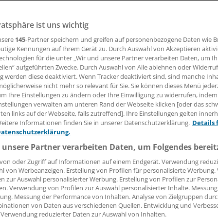
Universität Bonn entwickeln ein neuartiges Testverfahren z
llwutviren zeigten die Verschaltungen im "gläsernen" Gehi
vatsphäre ist uns wichtig
nsere
145
-Partner speichern und greifen auf personenbezogene Daten wie 
utige Kennungen auf Ihrem Gerät zu. Durch Auswahl von Akzeptieren aktivi
01.02.2017, 07:04 Uhr
echnologien für die unter „Wir und unsere Partner verarbeiten Daten, um I
ellen“ aufgeführten Zwecke. Durch Auswahl von Alle ablehnen oder Widerruf
ng werden diese deaktiviert. Wenn Tracker deaktiviert sind, sind manche Inh
öglicherweise nicht mehr so relevant für Sie. Sie können dieses Menü jeder
um Ihre Einstellungen zu ändern oder Ihre Einwilligung zu widerrufen, indem
nstellungen verwalten am unteren Rand der Webseite klicken [oder das sc
en links auf der Webseite, falls zutreffend]. Ihre Einstellungen gelten inner
eitere Informationen finden Sie in unserer Datenschutzerklärung.
Details 
Datenschutzerklärung.
 unsere Partner verarbeiten Daten, um Folgendes bereit
von oder Zugriff auf Informationen auf einem Endgerät. Verwendung reduzi
l von Werbeanzeigen. Erstellung von Profilen für personalisierte Werbung
en zur Auswahl personalisierter Werbung. Erstellung von Profilen zur Person
en. Verwendung von Profilen zur Auswahl personalisierter Inhalte. Messung
ung. Messung der Performance von Inhalten. Analyse von Zielgruppen durch
inationen von Daten aus verschiedenen Quellen. Entwicklung und Verbess
 Verwendung reduzierter Daten zur Auswahl von Inhalten.