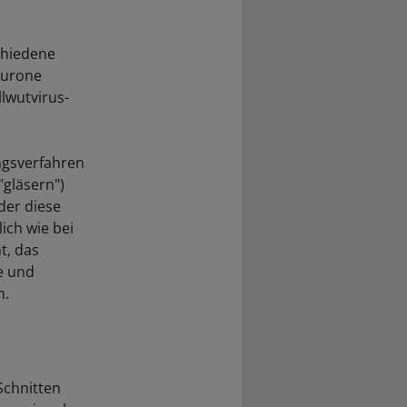
chiedene
eurone
llwutvirus-
ngsverfahren
"gläsern")
der diese
ich wie bei
t, das
e und
n.
Schnitten