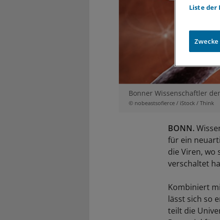
Liste der
Zwecke
Bonner Wissenschaftler de
© nobeastsofierce / iStock / Think
BONN.
Wissen
für ein neuar
die Viren, wo
verschaltet h
Kombiniert mi
lässt sich so 
teilt die Univ