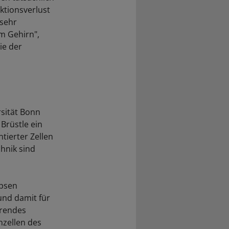
tionsverlust
 sehr
im Gehirn",
ie der
sität Bonn
Brüstle ein
tierter Zellen
hnik sind
apsen
und damit für
erendes
nzellen des