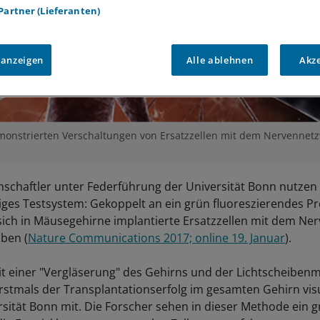
 Partner (Lieferanten)
 anzeigen
Alle ablehnen
Akz
monstrierten Verschaltungen von Ersatzzellen mit dem Nervennetz
schaftler unter Federführung der Universität Bonn nutzen 
tiges Testsystem: Gekoppelt an ein grün fluoreszierendes Pr
 sich in Mäusegehirne implantierte Ersatzzellen mit dem N
aben (
Nature Communications 2017; online 19. Januar
).
t einer "Vergläserung" des Gehirns und der Lichtscheiben
erstmals der Transplantationserfolg im gesamten Gehirn visu
ersität Bonn mit. Die Forscher sehen in dieser Methode ein 