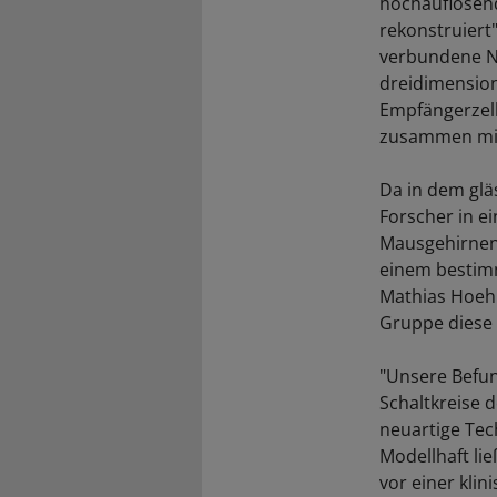
hochauflösend
rekonstruiert
verbundene Ne
dreidimensio
Empfängerzell
zusammen mit 
Da in dem glä
Forscher in ei
Mausgehirnen 
einem bestim
Mathias Hoehn
Gruppe diese
"Unsere Befun
Schaltkreise d
neuartige Tec
Modellhaft li
vor einer kl