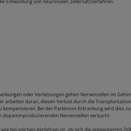
 die Entwicklung von neuronalen Zellersatzverfahren.
krankungen oder Verletzungen gehen Nervenzellen im Gehirn
er arbeiten daran, diesen Verlust durch die Transplantatio
zu kompensieren. Bei der Parkinson-Erkrankung wird dies zu
en dopaminproduzierenden Nervenzellen versucht.
rage bei solchen Verfahren ist, ob sich die implantierten Zel