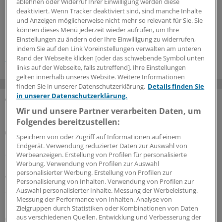
ablehnen oder Widerruf Ihrer Einwilligung werden diese
deaktiviert. Wenn Tracker deaktiviert sind, sind manche Inhalte
0
und Anzeigen möglicherweise nicht mehr so relevant für Sie. Sie
können dieses Menü jederzeit wieder aufrufen, um Ihre
Einstellungen zu ändern oder Ihre Einwilligung zu widerrufen,
Schlagworte:
indem Sie auf den Link Voreinstellungen verwalten am unteren
Hormonstörungen
Gynäkologie
Rand der Webseite klicken [oder das schwebende Symbol unten
links auf der Webseite, falls zutreffend]. Ihre Einstellungen
gelten innerhalb unseres Website. Weitere Informationen
finden Sie in unserer Datenschutzerklärung.
Details finden Sie
in unserer Datenschutzerklärung.
MEHR ZUM THEMA
Wir und unsere Partner verarbeiten Daten, um
Folgendes bereitzustellen:
Aktuelle Studie
Speichern von oder Zugriff auf Informationen auf einem
Geschlechtersensible Versorgung: Warum sie
Endgerät. Verwendung reduzierter Daten zur Auswahl von
auch in der orthopädischen Reha wichtiger wird
Werbeanzeigen. Erstellung von Profilen für personalisierte
Werbung. Verwendung von Profilen zur Auswahl
Geschlechtersensibler Blick gefragt:
personalisierter Werbung. Erstellung von Profilen zur
Wechseljahresbeschwerden prägen nach einer aktuellen
Personalisierung von Inhalten. Verwendung von Profilen zur
Studie den Reha-Bedarf vieler Patientinnen stärker, als
Auswahl personalisierter Inhalte. Messung der Werbeleistung.
Messung der Performance von Inhalten. Analyse von
bislang angenommen wird.
Zielgruppen durch Statistiken oder Kombinationen von Daten
aus verschiedenen Quellen. Entwicklung und Verbesserung der
06.08.2026