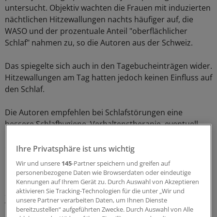
untersucht. Objektiv wachten die Frauen mit induzierten
nächtlichen Hitzewallungen nachts häufiger auf, die
WASO und der prozentuale Anteil "oberflächlicher
Schlaf" nahmen zu, so die Autoren aus der Schweiz.
Das spiegelte sich auch in den Tagebucheinträgen wider.
Hitzewallungen am Tag hatten jedoch keinen Einfluss auf
den Schlaf.
Die Autoren empfehlen bei Schlafstörungen eine
bessere Schlafhygiene, Verhaltenstherapie, eventuell
Phytotherapie und Melatonin sowie Benzodiazepine
oder Non-Benzodiazepine.
Ihre Privatsphäre ist uns wichtig
Wir und unsere
145
-Partner speichern und greifen auf
Bei Frauen mit Schlafstörungen und Hitzewallungen
personenbezogene Daten wie Browserdaten oder eindeutige
biete sich allerdings auch die Einleitung einer HRT, die
Kennungen auf Ihrem Gerät zu. Durch Auswahl von Akzeptieren
aktivieren Sie Tracking-Technologien für die unter „Wir und
alleinige Gabe von Progesteron oder die Off-label-
unsere Partner verarbeiten Daten, um Ihnen Dienste
Verwendung bestimmter Antidepressiva an.
(otc)
bereitzustellen“ aufgeführten Zwecke. Durch Auswahl von Alle