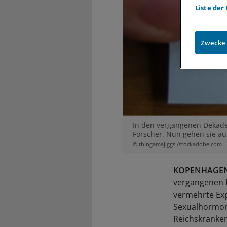
Liste der
Zwecke
In den vergangenen Dekade
Forscher. Nun gehen sie a
© thingamajiggs /stockadobe.com
KOPENHAGEN
vergangenen 
vermehrte Ex
Sexualhormon
Reichskranke