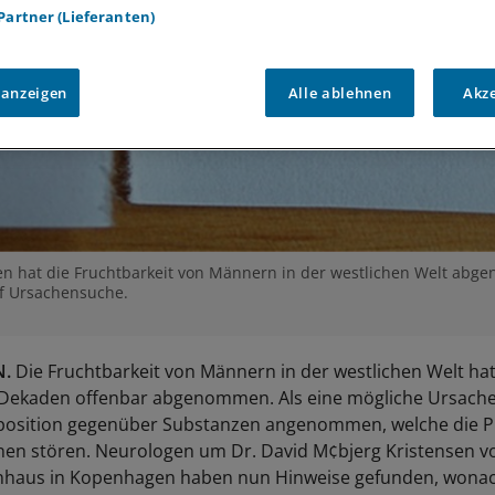
 Partner (Lieferanten)
 anzeigen
Alle ablehnen
Akz
n hat die Fruchtbarkeit von Männern in der westlichen Welt ab
uf Ursachensuche.
.
Die Fruchtbarkeit von Männern in der westlichen Welt hat
Dekaden offenbar abgenommen. Als eine mögliche Ursache
position gegenüber Substanzen angenommen, welche die P
en stören. Neurologen um Dr. David M¢bjerg Kristensen 
nhaus in Kopenhagen haben nun Hinweise gefunden, wona