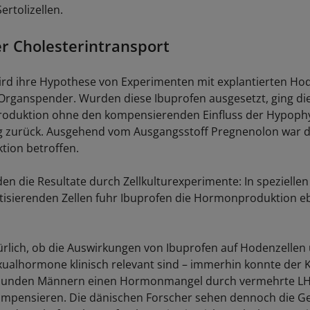
ertolizellen.
er Cholesterintransport
ird ihre Hypothese von Experimenten mit explantierten Ho
rganspender. Wurden diese Ibuprofen ausgesetzt, ging di
roduktion ohne den kompensierenden Einfluss der Hypoph
g zurück. Ausgehend vom Ausgangsstoff Pregnenolon war 
tion betroffen.
en die Resultate durch Zellkulturexperimente: In speziellen
tisierenden Zellen fuhr Ibuprofen die Hormonproduktion eb
türlich, ob die Auswirkungen von Ibuprofen auf Hodenzellen
ualhormone klinisch relevant sind – immerhin konnte der K
esunden Männern einen Hormonmangel durch vermehrte LH
mpensieren. Die dänischen Forscher sehen dennoch die Ge