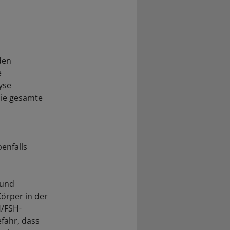
den
e
yse
die gesamte
enfalls
 und
örper in der
/FSH-
fahr, dass