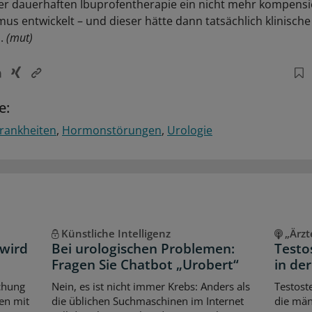
ner dauerhaften Ibuprofentherapie ein nicht mehr kompens
s entwickelt – und dieser hätte dann tatsächlich klinische
n.
(mut)
e:
rankheiten
Hormonstörungen
Urologie
Künstliche Intelligenz
„Ärzt
 wird
Bei urologischen Problemen:
Testo
Fragen Sie Chatbot „Urobert“
in de
uchung
Nein, es ist nicht immer Krebs: Anders als
Testost
en mit
die üblichen Suchmaschinen im Internet
die män