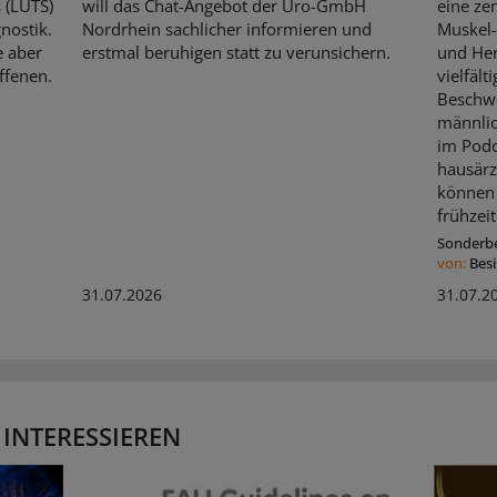
 (LUTS)
will das Chat-Angebot der Uro-GmbH
eine ze
nostik.
Nordrhein sachlicher informieren und
Muskel-
e aber
erstmal beruhigen statt zu verunsichern.
und Her
ffenen.
vielfält
Beschw
männli
im Podc
hausärz
können 
frühzeit
Sonderbe
von:
Bes
31.07.2026
31.07.2
 INTERESSIEREN