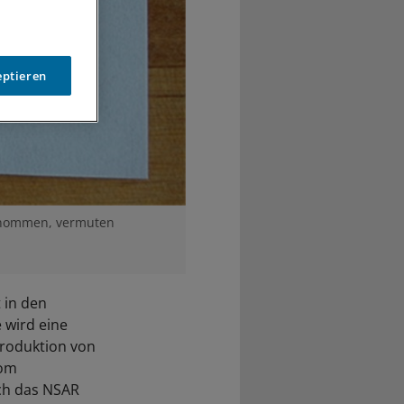
eptieren
genommen, vermuten
 in den
 wird eine
roduktion von
vom
ch das NSAR