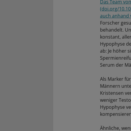
Das Team von 
(doi.org/10.1
auch anhand v
Forscher gesu
behandelt. Un
konstant, all
Hypophyse de
ab: Je höher 
Spermienreifu
Serum der Mä
Als Marker für
Männern unte
Kristensen ve
weniger Test
Hypophyse ver
kompensieren
Ähnliche, wen