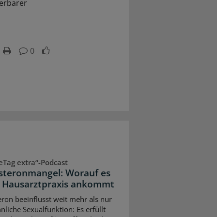
ierbarer
0
eTag extra“-Podcast
steronmangel: Worauf es
r Hausarztpraxis ankommt
eron beeinflusst weit mehr als nur
nliche Sexualfunktion: Es erfüllt