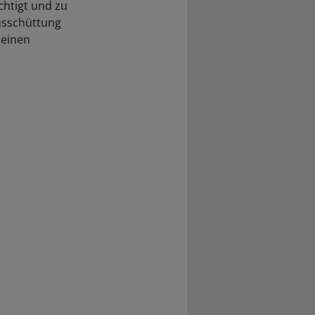
htigt und zu
usschüttung
 einen