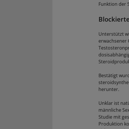
Funktion der S
Blockiert
Unterstützt w
erwachsener O
Testosteronp
dosisabhängi
Steroidproduk
Bestätigt wurd
steroidsynthe
herunter.
Unklar ist na
männliche Sex
Studie mit g
Produktion ko