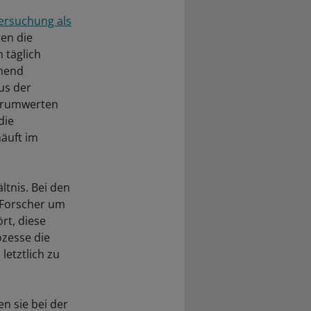
tersuchung als
en die
 täglich
ehend
us der
Serumwerten
die
äuft im
ltnis. Bei den
 Forscher um
rt, diese
zesse die
etztlich zu
n sie bei der