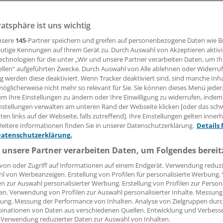
vatsphäre ist uns wichtig
rofen beeinträchtigt offenbar die Funktion der Leydig- und 
So blockiert der Wirkstoff die Produktion von Steroidhor
nsere
145
-Partner speichern und greifen auf personenbezogene Daten wie 
utige Kennungen auf Ihrem Gerät zu. Durch Auswahl von Akzeptieren aktivi
echnologien für die unter „Wir und unsere Partner verarbeiten Daten, um I
ellen“ aufgeführten Zwecke. Durch Auswahl von Alle ablehnen oder Widerruf
ng werden diese deaktiviert. Wenn Tracker deaktiviert sind, sind manche Inh
02.02.2018, 07:10 Uhr
öglicherweise nicht mehr so relevant für Sie. Sie können dieses Menü jeder
um Ihre Einstellungen zu ändern oder Ihre Einwilligung zu widerrufen, indem
nstellungen verwalten am unteren Rand der Webseite klicken [oder das sc
en links auf der Webseite, falls zutreffend]. Ihre Einstellungen gelten inner
eitere Informationen finden Sie in unserer Datenschutzerklärung.
Details 
Datenschutzerklärung.
 unsere Partner verarbeiten Daten, um Folgendes bereit
von oder Zugriff auf Informationen auf einem Endgerät. Verwendung reduzi
l von Werbeanzeigen. Erstellung von Profilen für personalisierte Werbung
en zur Auswahl personalisierter Werbung. Erstellung von Profilen zur Person
en. Verwendung von Profilen zur Auswahl personalisierter Inhalte. Messung
ung. Messung der Performance von Inhalten. Analyse von Zielgruppen durch
inationen von Daten aus verschiedenen Quellen. Entwicklung und Verbess
 Verwendung reduzierter Daten zur Auswahl von Inhalten.