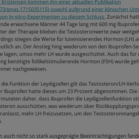
Kristensen kommen ihn einer aktuellen Publikation
073/pnas.1715035115) sowohl aufgrund einer klinischen Un
on In-vitro-Experimenten zu diesem Schluss.
Zunächst hatt
nde erwachsene Männer 44 Tage lang mit 600 mg Ibuprofen
ter der Therapie blieben die Testosteronwerte zwar weitg
erdings stiegen die Werte für luteinisierendes Hormon (LH) a
utlich an. Der Anstieg hing wiederum von den Ibuprofen-
sie lagen, umso mehr LH wurde ausgeschüttet. Auch das für 
ng benötigte follikelstimulierende Hormon (FSH) wurde geh
nner nachgewiesen.
 die Funktion der Leydigzellen gilt das Testosteron/LH-Verhä
r Ibuprofen hatte dieses um 23 Prozent abgenommen. Die
rmuteten daher, dass Ibuprofen die Leydigzellenfunktion stö
osteron ausschütten, was wiederum über Rückkopplungspro
anlasst, mehr LH freizusetzen, um den Testosteronmangel l
.
n auch nicht so stark ausgeprägte Beeinträchtigungen fande