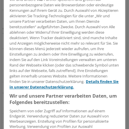
personenbezogene Daten wie Browserdaten oder eindeutige
06.08.2026
Kennungen auf Ihrem Gerät zu. Durch Auswahl von Akzeptieren
aktivieren Sie Tracking-Technologien für die unter „Wir und
unsere Partner verarbeiten Daten, um Ihnen Dienste
bereitzustellen“ aufgeführten Zwecke. Durch Auswahl von Alle
„ÄrzteTag extra“-Podcast
ablehnen oder Widerruf Ihrer Einwilligung werden diese
Testosteronmangel: Worauf es in der
deaktiviert. Wenn Tracker deaktiviert sind, sind manche Inhalte
Hausarztpraxis ankommt
und Anzeigen möglicherweise nicht mehr so relevant für Sie. Sie
können dieses Menü jederzeit wieder aufrufen, um Ihre
Testosteron beeinflusst weit mehr als nur die männliche
Einstellungen zu ändern oder Ihre Einwilligung zu widerrufen,
Sexualfunktion: Es erfüllt eine zentrale Funktion für
indem Sie auf den Link Voreinstellungen verwalten am unteren
Stoffwechsel, Muskel- und Knochengesundheit, Psyche
Rand der Webseite klicken [oder das schwebende Symbol unten
und Herz-Kreislauf-System. Entsprechend vielfältig und
links auf der Webseite, falls zutreffend]. Ihre Einstellungen
oft unspezifisch sind die Beschwerden bei einem Mangel
gelten innerhalb unseres Website. Weitere Informationen
– dem männlichen Hypogonadismus. Hören Sie im
finden Sie in unserer Datenschutzerklärung.
Details finden Sie
in unserer Datenschutzerklärung.
Podcast, welche Warnsignale in der hausärztlichen
Versorgung Hinweise geben können und welche
Wir und unsere Partner verarbeiten Daten, um
Chancen eine frühzeitige Diagnose bietet.
Folgendes bereitzustellen:
Sonderbericht
|
Mit freundlicher Unterstützung von:
Besins Healthcare
Speichern von oder Zugriff auf Informationen auf einem
Germany GmbH, Berlin
Endgerät. Verwendung reduzierter Daten zur Auswahl von
31.07.2026
Werbeanzeigen. Erstellung von Profilen für personalisierte
Werbung. Verwendung von Profilen zur Auswahl