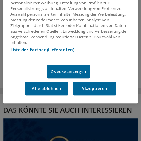
personalisierter Werbung. Erstellung von Profilen zur
Personalisierung von Inhalten. Verwendung von Profilen zur
Schilddrüsenhormone
Auswahl personalisierter Inhalte. Messung der Werbeleistung.
Wann Sie eine Therapie mit L-Thyroxin beginnen
Messung der Performance von Inhalten. Analyse von
– und wann überdenken sollten
Zielgruppen durch Statistiken oder Kombinationen von Daten
aus verschiedenen Quellen. Entwicklung und Verbesserung der
L-Thyroxin ist eines der am häufigsten verordneten
Angebote. Verwendung reduzierter Daten zur Auswahl von
Medikamente – nicht immer zu Recht. Wann eine
Inhalten.
Behandlung mit Schilddrüsenhormonen indiziert ist,
Liste der Partner (Lieferanten)
und in welchen Fällen eben nicht.
30.07.2026
Zwecke anzeigen
Alle ablehnen
Akzeptieren
DAS KÖNNTE SIE AUCH INTERESSIEREN