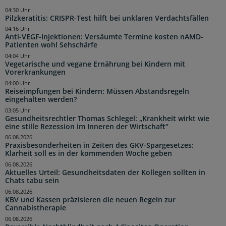
04:30 Uhr
Pilzkeratitis: CRISPR-Test hilft bei unklaren Verdachtsfällen
04:16 Uhr
Anti-VEGF-Injektionen: Versäumte Termine kosten nAMD-
Patienten wohl Sehschärfe
04:04 Uhr
Vegetarische und vegane Ernährung bei Kindern mit
Vorerkrankungen
04:00 Uhr
Reiseimpfungen bei Kindern: Müssen Abstandsregeln
eingehalten werden?
03:05 Uhr
Gesundheitsrechtler Thomas Schlegel: „Krankheit wirkt wie
eine stille Rezession im Inneren der Wirtschaft“
06.08.2026
Praxisbesonderheiten in Zeiten des GKV-Spargesetzes:
Klarheit soll es in der kommenden Woche geben
06.08.2026
Aktuelles Urteil: Gesundheitsdaten der Kollegen sollten in
Chats tabu sein
06.08.2026
KBV und Kassen präzisieren die neuen Regeln zur
Cannabistherapie
06.08.2026