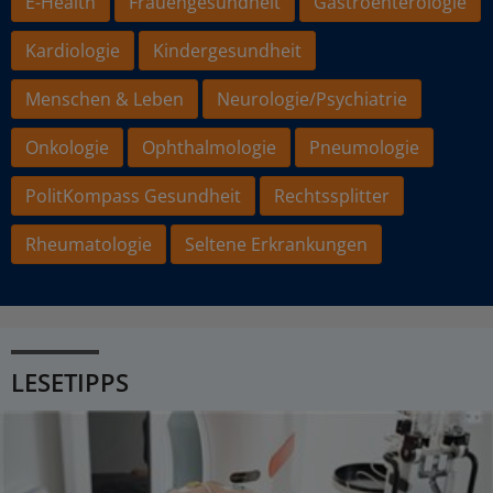
E-Health
Frauengesundheit
Gastroenterologie
Kardiologie
Kindergesundheit
Menschen & Leben
Neurologie/Psychiatrie
Onkologie
Ophthalmologie
Pneumologie
PolitKompass Gesundheit
Rechtssplitter
Rheumatologie
Seltene Erkrankungen
LESETIPPS