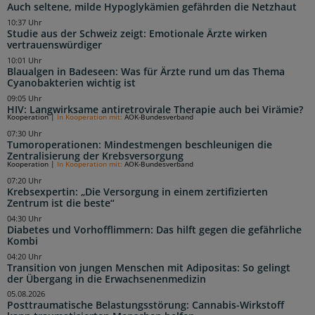
Auch seltene, milde Hypoglykämien gefährden die Netzhaut
10:37 Uhr
Studie aus der Schweiz zeigt: Emotionale Ärzte wirken
vertrauenswürdiger
10:01 Uhr
Blaualgen in Badeseen: Was für Ärzte rund um das Thema
Cyanobakterien wichtig ist
09:05 Uhr
HIV: Langwirksame antiretrovirale Therapie auch bei Virämie?
Kooperation
|
In Kooperation mit:
AOK-Bundesverband
07:30 Uhr
Tumoroperationen: Mindestmengen beschleunigen die
Zentralisierung der Krebsversorgung
Kooperation
|
In Kooperation mit:
AOK-Bundesverband
07:20 Uhr
Krebsexpertin: „Die Versorgung in einem zertifizierten
Zentrum ist die beste“
04:30 Uhr
Diabetes und Vorhofflimmern: Das hilft gegen die gefährliche
Kombi
04:20 Uhr
Transition von jungen Menschen mit Adipositas: So gelingt
der Übergang in die Erwachsenenmedizin
05.08.2026
Posttraumatische Belastungsstörung: Cannabis-Wirkstoff