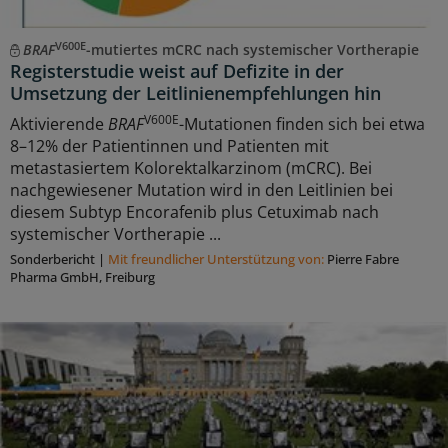
V600E
BRAF
-mutiertes mCRC nach systemischer Vortherapie
Registerstudie weist auf Defizite in der
Umsetzung der Leitlinienempfehlungen hin
V600E
Aktivierende
BRAF
-Mutationen finden sich bei etwa
8–12% der Patientinnen und Patienten mit
metastasiertem Kolorektalkarzinom (mCRC). Bei
nachgewiesener Mutation wird in den Leitlinien bei
diesem Subtyp Encorafenib plus Cetuximab nach
systemischer Vortherapie ...
Sonderbericht
|
Mit freundlicher Unterstützung von:
Pierre Fabre
Pharma GmbH, Freiburg