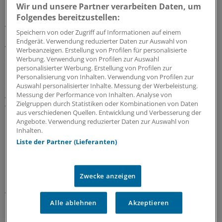
Wir und unsere Partner verarbeiten Daten, um
Das Risiko, an Darmkrebs zu sterben, steigt bis ins hohe
Folgendes bereitzustellen:
Alter kontinuierlich an. Deshalb ist in der Gruppe der 70-
Speichern von oder Zugriff auf Informationen auf einem
bis 79-Jährigen sowohl die Zahl der potenziell
Endgerät. Verwendung reduzierter Daten zur Auswahl von
vermeidbaren Todesfälle als auch die der tatsächlich
Werbeanzeigen. Erstellung von Profilen für personalisierte
durch die Koloskopie vermiedenen Fälle am höchsten.
Werbung. Verwendung von Profilen zur Auswahl
personalisierter Werbung. Erstellung von Profilen zur
Unter den 55- bis 59-Jährigen hingegen treten zwar
Personalisierung von Inhalten. Verwendung von Profilen zur
deutlich weniger Darmkrebsfälle auf, da aber in dieser
Auswahl personalisierter Inhalte. Messung der Werbeleistung.
Altersgruppe seltener eine Koloskopie durchgeführt
Messung der Performance von Inhalten. Analyse von
Zielgruppen durch Statistiken oder Kombinationen von Daten
wurde (46 Prozent), konnte die Untersuchung hier auch
aus verschiedenen Quellen. Entwicklung und Verbesserung der
nur etwa jeden vierten Todesfall verhindern.
Angebote. Verwendung reduzierter Daten zur Auswahl von
Inhalten.
Hermann Brenner und sein Team konnten bereits im
Liste der Partner (Lieferanten)
Rahmen früherer Analysen zeigen, dass aufgrund hoher
Qualitätsstandards der Schutzeffekt der Vorsorge-
Zwecke anzeigen
Koloskopie in Deutschland sehr hoch ist. Seit dem 1.
April 2017 können gesetzlich Versicherte nun auch einen
neuen immunologischen Test auf verborgenes Blut im
Alle ablehnen
Akzeptieren
Stuhl nutzen, der den herkömmlichen chemischen Test