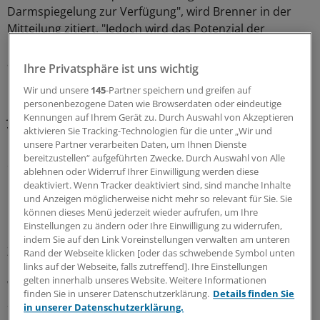
Darmspiegelung zur Verfügung", wird Brenner in der
Mitteilung zitiert. "Jedoch wird das Potenzial der
Untersuchung bei der Vorsorge noch längst nicht voll
ausgeschöpft."
Ihre Privatsphäre ist uns wichtig
Wir und unsere
145
-Partner speichern und greifen auf
In Deutschland hatten sich 55 Prozent der 55- bis 79-
personenbezogene Daten wie Browserdaten oder eindeutige
Jährigen in den vorangegangenen zehn Jahren zur
Kennungen auf Ihrem Gerät zu. Durch Auswahl von Akzeptieren
Vorsorge oder zur diagnostischen Abklärung einer
aktivieren Sie Tracking-Technologien für die unter „Wir und
unsere Partner verarbeiten Daten, um Ihnen Dienste
Darmspiegelung unterzogen. In den USA waren es bis zu
bereitzustellen“ aufgeführten Zwecke. Durch Auswahl von Alle
60 Prozent. "Ohne die Darmspiegelung wären in der
ablehnen oder Widerruf Ihrer Einwilligung werden diese
betreffenden Altersgruppe etwa 30 Prozent mehr
deaktiviert. Wenn Tracker deaktiviert sind, sind manche Inhalte
Menschen an Darmkrebs gestorben", erläutert Brenner.
und Anzeigen möglicherweise nicht mehr so relevant für Sie. Sie
können dieses Menü jederzeit wieder aufrufen, um Ihre
"Wenn zudem tatsächlich alle Personen dieses Alters die
Einstellungen zu ändern oder Ihre Einwilligung zu widerrufen,
Koloskopie in Anspruch genommen hätten, wäre die
indem Sie auf den Link Voreinstellungen verwalten am unteren
Zahl der Darmkrebs-Sterbefälle um etwa 37 Prozent
Rand der Webseite klicken [oder das schwebende Symbol unten
links auf der Webseite, falls zutreffend]. Ihre Einstellungen
niedriger gewesen." Für die USA errechneten die
gelten innerhalb unseres Website. Weitere Informationen
Wissenschaftler ähnliche Werte (38,2 Prozent für
finden Sie in unserer Datenschutzerklärung.
Details finden Sie
2008/2009 und 33,6 Prozent für 2010/2011).
in unserer Datenschutzerklärung.