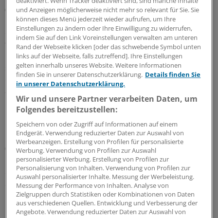
deaktiviert. Wenn Tracker deaktiviert sind, sind manche Inhalte
(aOR 3,07). Ohnehin wird Schwangeren geraten, auf
und Anzeigen möglicherweise nicht mehr so relevant für Sie. Sie
können dieses Menü jederzeit wieder aufrufen, um Ihre
Lakritze möglichst zu verzichten. Erstaunlicher ist
Einstellungen zu ändern oder Ihre Einwilligung zu widerrufen,
dagegen, dass Kamillentee mit einer Konstriktion des
indem Sie auf den Link Voreinstellungen verwalten am unteren
fetalen Ductus arteriosus, erhöhter Frühgeburtsrate,
Rand der Webseite klicken [oder das schwebende Symbol unten
Größen- und Gewichtsreduktion bei den Neugeborenen
links auf der Webseite, falls zutreffend]. Ihre Einstellungen
gelten innerhalb unseres Website. Weitere Informationen
sowie mit einer Kongestion der mütterlichen Brust und
finden Sie in unserer Datenschutzerklärung.
Details finden Sie
einer um 50 Prozent erhöhten Milchproduktion
in unserer Datenschutzerklärung.
assoziiert sein soll.
Wir und unsere Partner verarbeiten Daten, um
Folgendes bereitzustellen:
Lange Liste an Nebenwirkungen
Speichern von oder Zugriff auf Informationen auf einem
Endgerät. Verwendung reduzierter Daten zur Auswahl von
Die Liste möglicher unerwünschter Wirkungen von
Werbeanzeigen. Erstellung von Profilen für personalisierte
(Selbst-)Behandlungen mit kräutermedizinischen
Werbung. Verwendung von Profilen zur Auswahl
Produkten ist lang und reicht von eher harmlosen
personalisierter Werbung. Erstellung von Profilen zur
Personalisierung von Inhalten. Verwendung von Profilen zur
Störungen wie Jucken und Rötung (Aloe), Reflux und
Auswahl personalisierter Inhalte. Messung der Werbeleistung.
Sodbrennen (Ingwer) zu ernsten Ereignissen wie
Messung der Performance von Inhalten. Analyse von
Hypospadien, Lippenspalten und hypoplastischem
Zielgruppen durch Statistiken oder Kombinationen von Daten
aus verschiedenen Quellen. Entwicklung und Verbesserung der
Linksherzsyndrom (Echinacea).
Angebote. Verwendung reduzierter Daten zur Auswahl von