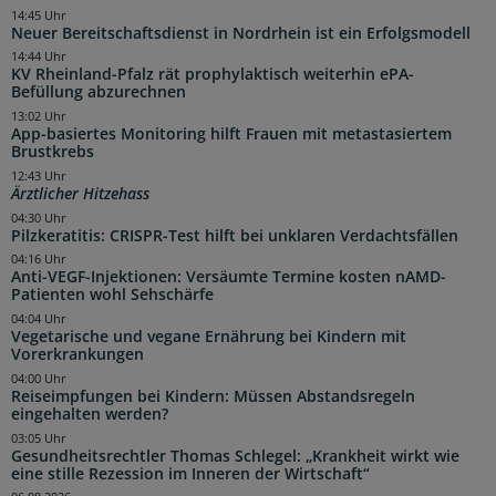
14:45 Uhr
Neuer Bereitschaftsdienst in Nordrhein ist ein Erfolgsmodell
14:44 Uhr
KV Rheinland-Pfalz rät prophylaktisch weiterhin ePA-
Befüllung abzurechnen
13:02 Uhr
App-basiertes Monitoring hilft Frauen mit metastasiertem
Brustkrebs
12:43 Uhr
Ärztlicher Hitzehass
04:30 Uhr
Pilzkeratitis: CRISPR-Test hilft bei unklaren Verdachtsfällen
04:16 Uhr
Anti-VEGF-Injektionen: Versäumte Termine kosten nAMD-
Patienten wohl Sehschärfe
04:04 Uhr
Vegetarische und vegane Ernährung bei Kindern mit
Vorerkrankungen
04:00 Uhr
Reiseimpfungen bei Kindern: Müssen Abstandsregeln
eingehalten werden?
03:05 Uhr
Gesundheitsrechtler Thomas Schlegel: „Krankheit wirkt wie
eine stille Rezession im Inneren der Wirtschaft“