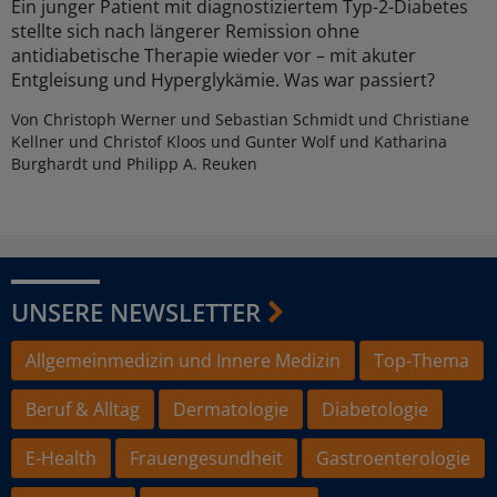
Ein junger Patient mit diagnostiziertem Typ-2-Diabetes
stellte sich nach längerer Remission ohne
antidiabetische Therapie wieder vor – mit akuter
Entgleisung und Hyperglykämie. Was war passiert?
Von Christoph Werner und Sebastian Schmidt und Christiane
Kellner und Christof Kloos und Gunter Wolf und Katharina
Burghardt und Philipp A. Reuken
UNSERE NEWSLETTER
Allgemeinmedizin und Innere Medizin
Top-Thema
Beruf & Alltag
Dermatologie
Diabetologie
E-Health
Frauengesundheit
Gastroenterologie