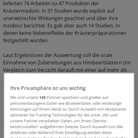
lieferten 74 Arbeiten zu 47 Produkten der
Kräutermedizin. In 31 Studien wurde explizit auf
unerwünschte Wirkungen geachtet und über ihre
Inzidenz berichtet. Es gab aber auch 14 Studien, in
denen keine Nebeneffekte der Kräuterpräparationen
festgestellt wurden.
Laut Ergebnissen der Auswertung soll die orale
Einnahme von Zubereitungen aus Himbeerblättern (im
Vergleich zum Verzicht darauf) mit einer auf mehr als
das Dreifache erhöhten Rate an Kaiserschnittgeburten
vergesellschaftet sein (adjustierte Odds Ratio [aOR]
Ihre Privatsphäre ist uns wichtig
3,47). Himbeerblättertee wird unter anderem
Wir und unsere
145
-Partner speichern und greifen auf
nachgesagt, Muttermund und Beckenbodenmuskulatur
personenbezogene Daten wie Browserdaten oder eindeutige
zu lockern und dadurch eine schnellere und leichtere
Kennungen auf Ihrem Gerät zu. Durch Auswahl von Akzeptieren
Geburt zu ermöglichen.
aktivieren Sie Tracking-Technologien für die unter „Wir und
unsere Partner verarbeiten Daten, um Ihnen Dienste
bereitzustellen“ aufgeführten Zwecke. Durch Auswahl von Alle
Weniger überraschend ist der Befund, dass ausgiebiger
ablehnen oder Widerruf Ihrer Einwilligung werden diese
Lakritzverzehr zu vermehrten Frühgeburten beiträgt