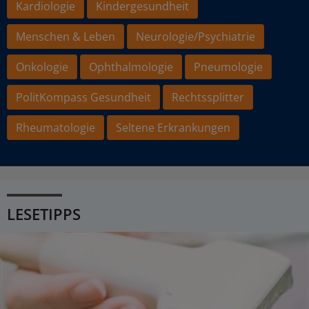
Kardiologie
Kindergesundheit
Menschen & Leben
Neurologie/Psychiatrie
Onkologie
Ophthalmologie
Pneumologie
PolitKompass Gesundheit
Rechtssplitter
Rheumatologie
Seltene Erkrankungen
LESETIPPS