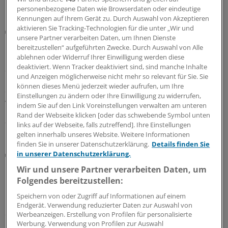
personenbezogene Daten wie Browserdaten oder eindeutige
Kennungen auf Ihrem Gerät zu. Durch Auswahl von Akzeptieren
aktivieren Sie Tracking-Technologien für die unter „Wir und
Von ungefährlich bis akut lebensbedrohlich
unsere Partner verarbeiten Daten, um Ihnen Dienste
Leitsymptom Dyspnoe: So geht’s rasch zur
bereitzustellen“ aufgeführten Zwecke. Durch Auswahl von Alle
richtigen Diagnose
ablehnen oder Widerruf Ihrer Einwilligung werden diese
deaktiviert. Wenn Tracker deaktiviert sind, sind manche Inhalte
Sie gehört zu den Top 5 der Beschwerden, die bei
und Anzeigen möglicherweise nicht mehr so relevant für Sie. Sie
Erstkonsultationen in Hausarztpraxen genannt werden:
können dieses Menü jederzeit wieder aufrufen, um Ihre
die Dyspnoe. Die Diagnostik kann zur Herausforderung
Einstellungen zu ändern oder Ihre Einwilligung zu widerrufen,
werden. Ein Überblick, was hinter Atemnot stecken kann.
indem Sie auf den Link Voreinstellungen verwalten am unteren
Rand der Webseite klicken [oder das schwebende Symbol unten
20.07.2026
links auf der Webseite, falls zutreffend]. Ihre Einstellungen
gelten innerhalb unseres Website. Weitere Informationen
finden Sie in unserer Datenschutzerklärung.
Details finden Sie
Lithiumtherapie aktiviert WNT-Signalweg
in unserer Datenschutzerklärung.
Regeneration der COPD-Lunge: Was ist da
Wir und unsere Partner verarbeiten Daten, um
möglich?
Folgendes bereitzustellen:
Die humane Lunge verfügt über eine große Plastizität
Speichern von oder Zugriff auf Informationen auf einem
mit dem Potenzial der Regeneration. Erste Versuche, die
Endgerät. Verwendung reduzierter Daten zur Auswahl von
endogene Regeneration zu adressieren, sind mit Lithium
Werbeanzeigen. Erstellung von Profilen für personalisierte
Werbung. Verwendung von Profilen zur Auswahl
bereits geglückt.