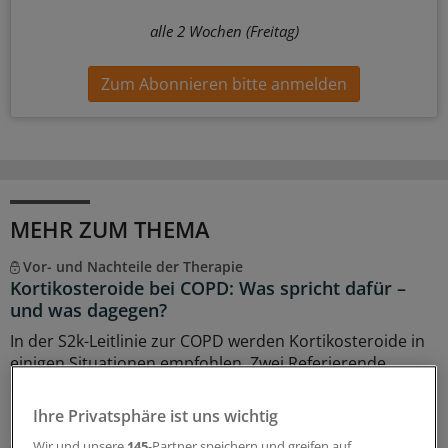
alle 2 Wochen (Freitag)
Zum Abonnieren bitte anmelden
MEHR ZUM THEMA
Vor- und Nachteile der Therapie
Kortikosteroide bei COPD: Was spricht dafür –
und was dagegen?
In der S2k-Leitlinie zur COPD werden Kortikosteroide in
einigen Situationen empfohlen. Zwei Referierende
diskutierten auf dem DGIM-Kongress die Vor- und
Nachteile und gaben Tipps für die Praxis.
Ihre Privatsphäre ist uns wichtig
30.07.2026
Wir und unsere
145
-Partner speichern und greifen auf