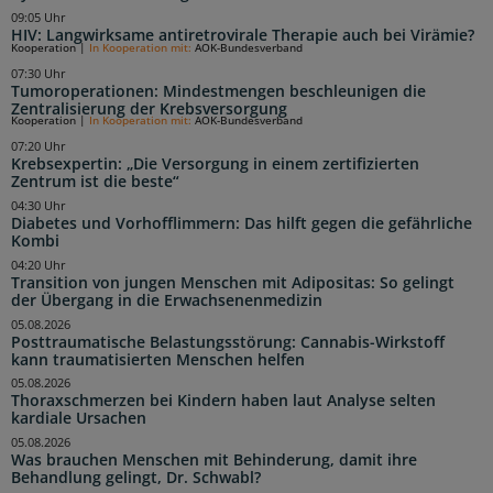
09:05 Uhr
HIV: Langwirksame antiretrovirale Therapie auch bei Virämie?
Kooperation
|
In Kooperation mit:
AOK-Bundesverband
07:30 Uhr
Tumoroperationen: Mindestmengen beschleunigen die
Zentralisierung der Krebsversorgung
Kooperation
|
In Kooperation mit:
AOK-Bundesverband
07:20 Uhr
Krebsexpertin: „Die Versorgung in einem zertifizierten
Zentrum ist die beste“
04:30 Uhr
Diabetes und Vorhofflimmern: Das hilft gegen die gefährliche
Kombi
04:20 Uhr
Transition von jungen Menschen mit Adipositas: So gelingt
der Übergang in die Erwachsenenmedizin
05.08.2026
Posttraumatische Belastungsstörung: Cannabis-Wirkstoff
kann traumatisierten Menschen helfen
05.08.2026
Thoraxschmerzen bei Kindern haben laut Analyse selten
kardiale Ursachen
05.08.2026
Was brauchen Menschen mit Behinderung, damit ihre
Behandlung gelingt, Dr. Schwabl?