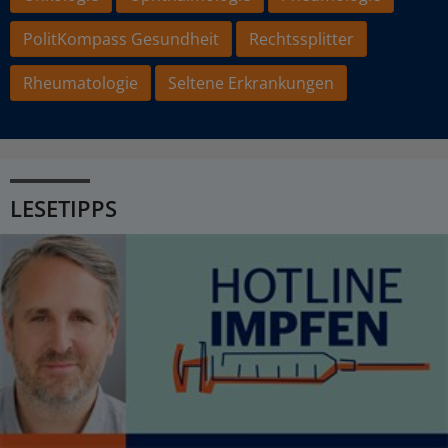
PolitKompass Gesundheit
Rechtssplitter
Rheumatologie
Seltene Erkrankungen
LESETIPPS