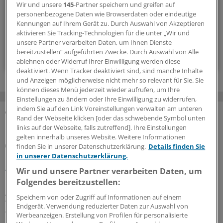
wir über neue Entwicklungen in der Kardiologie.
Wir und unsere
145
-Partner speichern und greifen auf
personenbezogene Daten wie Browserdaten oder eindeutige
Kennungen auf Ihrem Gerät zu. Durch Auswahl von Akzeptieren
alle 2 Wochen (Mittwoch)
aktivieren Sie Tracking-Technologien für die unter „Wir und
unsere Partner verarbeiten Daten, um Ihnen Dienste
bereitzustellen“ aufgeführten Zwecke. Durch Auswahl von Alle
Zum Abonnieren bitte anmelden
ablehnen oder Widerruf Ihrer Einwilligung werden diese
deaktiviert. Wenn Tracker deaktiviert sind, sind manche Inhalte
und Anzeigen möglicherweise nicht mehr so relevant für Sie. Sie
können dieses Menü jederzeit wieder aufrufen, um Ihre
Einstellungen zu ändern oder Ihre Einwilligung zu widerrufen,
indem Sie auf den Link Voreinstellungen verwalten am unteren
Rand der Webseite klicken [oder das schwebende Symbol unten
MEHR ZUM THEMA
links auf der Webseite, falls zutreffend]. Ihre Einstellungen
gelten innerhalb unseres Website. Weitere Informationen
Risiko einschätzen und Lebensstil ändern
finden Sie in unserer Datenschutzerklärung.
Details finden Sie
Diabetes und Vorhofflimmern: Das hilft gegen die
in unserer Datenschutzerklärung.
gefährliche Kombi
Wir und unsere Partner verarbeiten Daten, um
Ein Diabetes schlägt auf Nerven, Nieren, Gefäße und
Folgendes bereitzustellen:
Augen. Dass er auch Herzrhythmusstörungen und
Speichern von oder Zugriff auf Informationen auf einem
Vorhofflimmern begünstigen kann, ist weniger bekannt.
Endgerät. Verwendung reduzierter Daten zur Auswahl von
Wie Sie Ihre Patientinnen und Patienten bestmöglich
Werbeanzeigen. Erstellung von Profilen für personalisierte