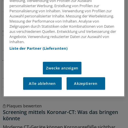
Werbung. Verwendung von Profilen zur Auswahl
versorgen.
personalisierter Werbung. Erstellung von Profilen zur
Personalisierung von Inhalten. Verwendung von Profilen zur
06.08.2026
Auswahl personalisierter Inhalte. Messung der Werbeleistung.
Messung der Performance von Inhalten. Analyse von
Zielgruppen durch Statistiken oder Kombinationen von Daten
Gefahr meistens überschätzt
aus verschiedenen Quellen. Entwicklung und Verbesserung der
Thoraxschmerzen bei Kindern haben laut Analyse
Angebote. Verwendung reduzierter Daten zur Auswahl von
Inhalten.
selten kardiale Ursachen
Liste der Partner (Lieferanten)
Wird der Rettungsdienst gerufen, weil ein Kind oder ein
Jugendlicher plötzlich unter Thoraxschmerzen leidet, ist
die Ursache meistens gutartig und selten kardialen
Zwecke anzeigen
Ursprungs. Auffällige Vitalparameter sind jedoch ein
Alarmzeichen.
Alle ablehnen
Akzeptieren
05.08.2026
Plaques bewerten
Screening mittels Koronar-CT: Was das bringen
könnte
Moderne CT-Geräte können Koronargefäße sichtbar