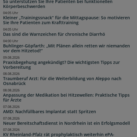
So unterstützen Sie Ihre Patienten bei funktionellen
Körperbeschwerden
04:05 Uhr
Kleiner „Trainingssnack“ für die Mittagspause: So motivieren
Sie Ihre Patienten zum Krafttraining
04:05 Uhr
Das sind die Warnzeichen für chronische Diarrhö
04:00 Uhr
Buhlinger-Göpfarth: „Mit Plänen allein retten wir niemanden
vor dem Hitzetod!“
09.08.2026
Praxisbegehung angekündigt? Die wichtigsten Tipps zur
Vorbereitung
08.08.2026
Traumberuf Arzt: Für die Weiterbildung von Aleppo nach
Osnabrück
08.08.2026
Anpassung der Medikation bei Hitzewellen: Praktische Tipps
für Ärzte
07.08.2026
AMD: Nachfüllbares Implantat statt Spritzen
07.08.2026
Neuer Bereitschaftsdienst in Nordrhein ist ein Erfolgsmodell
07.08.2026
KV Rheinland-Pfalz rät prophylaktisch weiterhin ePA-