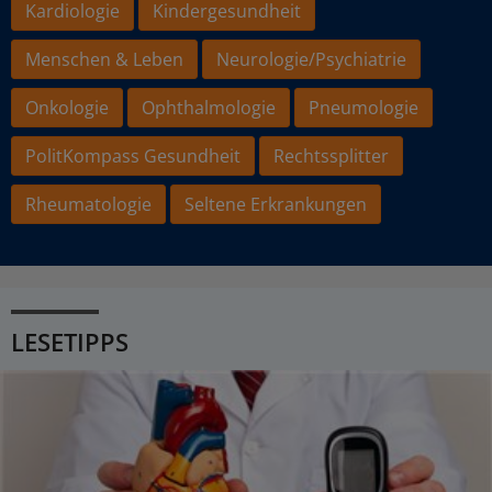
Kardiologie
Kindergesundheit
Menschen & Leben
Neurologie/Psychiatrie
Onkologie
Ophthalmologie
Pneumologie
PolitKompass Gesundheit
Rechtssplitter
Rheumatologie
Seltene Erkrankungen
LESETIPPS