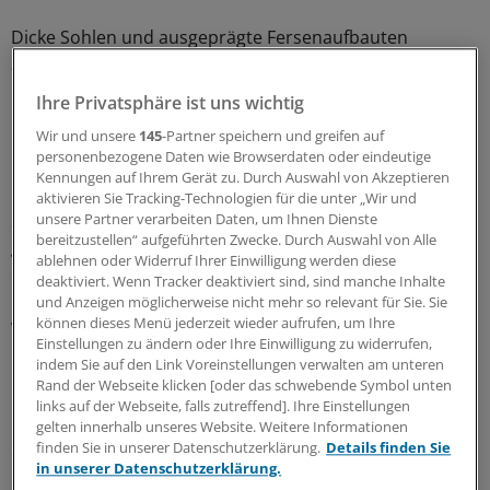
Dicke Sohlen und ausgeprägte Fersenaufbauten
zwingen den Fuß geradezu in die Pronation. Walther:
"Der Hebelarm des Sportschuhs ist der Feind der
Ihre Privatsphäre ist uns wichtig
natürlichen Fußbewegung!"
Wir und unsere
145
-Partner speichern und greifen auf
personenbezogene Daten wie Browserdaten oder eindeutige
Lieblingsschuhe von Athleten seien daher oft nicht
Kennungen auf Ihrem Gerät zu. Durch Auswahl von Akzeptieren
Hightech-Produkte, sondern simple Fußbekleidung ohne
aktivieren Sie Tracking-Technologien für die unter „Wir und
Schnickschnack. Das Entscheidende, so Walther, sei eine
unsere Partner verarbeiten Daten, um Ihnen Dienste
bereitzustellen“ aufgeführten Zwecke. Durch Auswahl von Alle
gute Passform an Vor- und Rückfuß. Dies korreliere mit
ablehnen oder Widerruf Ihrer Einwilligung werden diese
der subjektiv empfundenen guten Dämpfung - im
deaktiviert. Wenn Tracker deaktiviert sind, sind manche Inhalte
Gegensatz zu physikalischen Dämpfungsparametern
und Anzeigen möglicherweise nicht mehr so relevant für Sie. Sie
können dieses Menü jederzeit wieder aufrufen, um Ihre
von Schuhen.
Einstellungen zu ändern oder Ihre Einwilligung zu widerrufen,
indem Sie auf den Link Voreinstellungen verwalten am unteren
Sohlen werden flexibler
Rand der Webseite klicken [oder das schwebende Symbol unten
links auf der Webseite, falls zutreffend]. Ihre Einstellungen
Moderne Sportschuhe sollen daher die Hebelarme und
gelten innerhalb unseres Website. Weitere Informationen
finden Sie in unserer Datenschutzerklärung.
Details finden Sie
damit auch die Rotationsmomente im Kniegelenk
in unserer Datenschutzerklärung.
reduzieren. Zunehmend orientieren sich Hersteller an