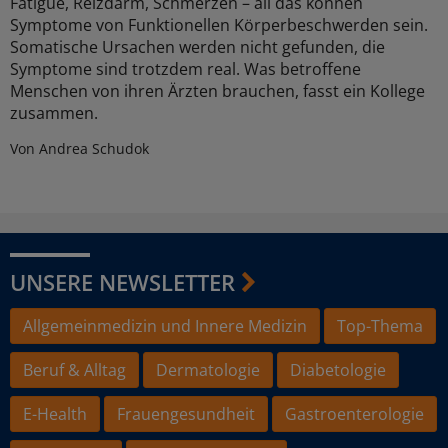
Fatigue, Reizdarm, Schmerzen – all das können
Symptome von Funktionellen Körperbeschwerden sein.
Somatische Ursachen werden nicht gefunden, die
Symptome sind trotzdem real. Was betroffene
Menschen von ihren Ärzten brauchen, fasst ein Kollege
zusammen.
Von Andrea Schudok
UNSERE NEWSLETTER
Allgemeinmedizin und Innere Medizin
Top-Thema
Beruf & Alltag
Dermatologie
Diabetologie
E-Health
Frauengesundheit
Gastroenterologie