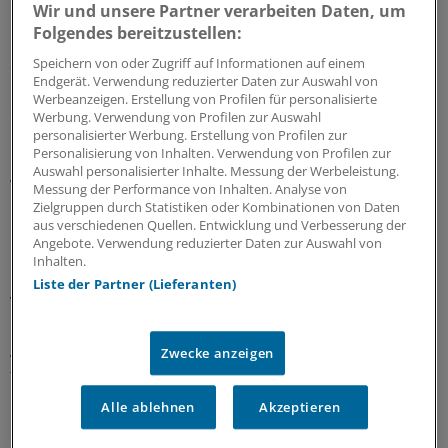
Wir und unsere Partner verarbeiten Daten, um
Belastungsmustern beim Barfußlaufen.
Folgendes bereitzustellen:
So werden die Sohlen flexibler als früher, sei es durch
Speichern von oder Zugriff auf Informationen auf einem
Endgerät. Verwendung reduzierter Daten zur Auswahl von
Hohlräume in der Sohle oder durch mobile Lagerung
Werbeanzeigen. Erstellung von Profilen für personalisierte
des Fersenteils.
Werbung. Verwendung von Profilen zur Auswahl
personalisierter Werbung. Erstellung von Profilen zur
Personalisierung von Inhalten. Verwendung von Profilen zur
Dies reduziert die Hebelkräfte um 30 Prozent. Zudem
Auswahl personalisierter Inhalte. Messung der Werbeleistung.
werden ethnische und geschlechtsspezifische
Messung der Performance von Inhalten. Analyse von
Unterschiede einbezogen. Entsprechende Angebote für
Zielgruppen durch Statistiken oder Kombinationen von Daten
aus verschiedenen Quellen. Entwicklung und Verbesserung der
Männer und Frauen berücksichtigen die
Angebote. Verwendung reduzierter Daten zur Auswahl von
unterschiedlichen Bodenreaktionskräfte,
Inhalten.
Fersenaufsetzwinkel, Achsverhältnisse und
Liste der Partner (Lieferanten)
Vorfußbreiten.
Auch ältere Läufer, etwa mit beginnendem Hallux valgus,
Zwecke anzeigen
finden Schuhe mit weich gestalteten Schuh-
Problemzonen.
Alle ablehnen
Akzeptieren
Nicht zu viel "Barfuß"-Training