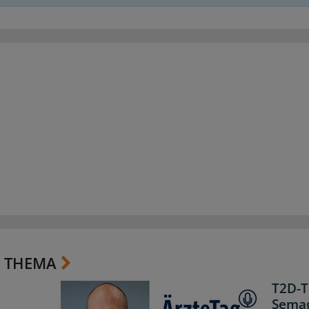
 THEMA
T2D-T
Semag