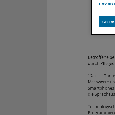
Liste der
Zwecke
Betroffene be
durch Pfleged
"Dabei könnte
Messwerte un
Smartphones 
die Sprachaus
Technologisch
Programmieru