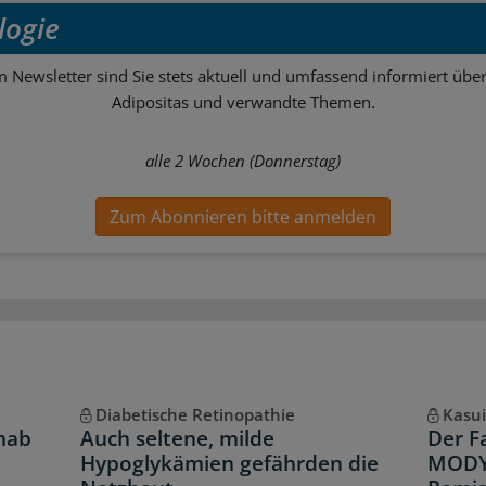
logie
m Newsletter sind Sie stets aktuell und umfassend informiert über
Adipositas und verwandte Themen.
alle 2 Wochen (Donnerstag)
Zum Abonnieren bitte anmelden
Diabetische Retinopathie
Kasui
mab
Auch seltene, milde
Der F
Hypoglykämien gefährden die
MODY-