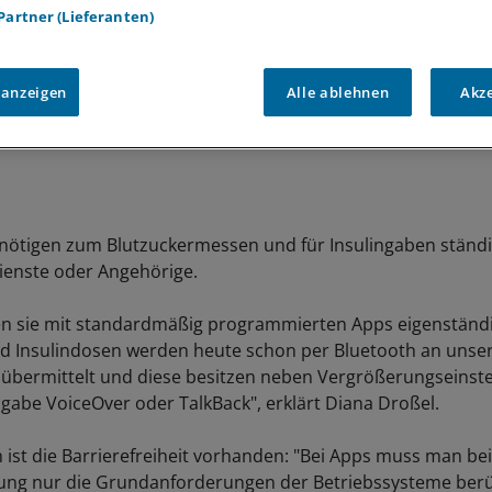
 Partner (Lieferanten)
 anzeigen
Alle ablehnen
Akz
nötigen zum Blutzuckermessen und für Insulingaben ständi
ienste oder Angehörige.
n sie mit standardmäßig programmierten Apps eigenständig
d Insulindosen werden heute schon per Bluetooth an unse
übermittelt und diese besitzen neben Vergrößerungseinst
gabe VoiceOver oder TalkBack", erklärt Diana Droßel.
 ist die Barrierefreiheit vorhanden: "Bei Apps muss man bei
ng nur die Grundanforderungen der Betriebssysteme berüc