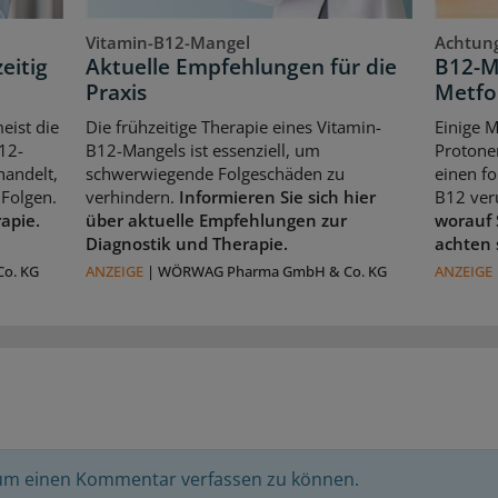
Vitamin-B12-Mangel
Achtung
eitig
Aktuelle Empfehlungen für die
B12-M
Praxis
Metfo
eist die
Die frühzeitige Therapie eines Vitamin-
Einige 
12-
B12-Mangels ist essenziell, um
Protone
handelt,
schwerwiegende Folgeschäden zu
einen f
Folgen.
verhindern.
Informieren Sie sich hier
B12 ver
rapie.
über aktuelle Empfehlungen zur
worauf 
Diagnostik und Therapie.
achten 
o. KG
ANZEIGE
|
WÖRWAG Pharma GmbH & Co. KG
ANZEIGE
 um einen Kommentar verfassen zu können.