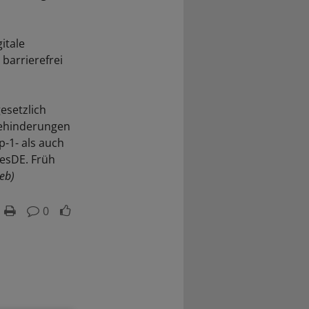
itale
barrierefrei
esetzlich
hbehinderungen
-1- als auch
tesDE. Früh
(eb)
0