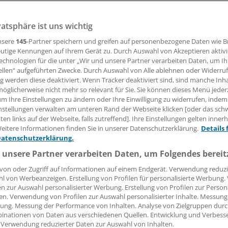
vatsphäre ist uns wichtig
nsere
145
-Partner speichern und greifen auf personenbezogene Daten wie 
06.06.2018, 07:01 Uhr
utige Kennungen auf Ihrem Gerät zu. Durch Auswahl von Akzeptieren aktivi
echnologien für die unter „Wir und unsere Partner verarbeiten Daten, um I
ellen“ aufgeführten Zwecke. Durch Auswahl von Alle ablehnen oder Widerruf
ng werden diese deaktiviert. Wenn Tracker deaktiviert sind, sind manche Inh
öglicherweise nicht mehr so relevant für Sie. Sie können dieses Menü jeder
ehbehindertentag am 6. Juni 2018 erinnert diabetesDE – D
um Ihre Einstellungen zu ändern oder Ihre Einwilligung zu widerrufen, indem
 an die Notwendigkeit barrierefreier Hilfsmittel und Techno
nstellungen verwalten am unteren Rand der Webseite klicken [oder das sc
en links auf der Webseite, falls zutreffend]. Ihre Einstellungen gelten inner
eitere Informationen finden Sie in unserer Datenschutzerklärung.
Details 
etes für die tägliche Selbsttherapie notwendigen Blutzucke
Datenschutzerklärung.
, Insulinpens, Blutglukosemesssysteme, solche zum kontin
 unsere Partner verarbeiten Daten, um Folgendes bereit
ring oder diabetesbezogene Apps sind derzeit überwiegen
hen geeignet", wird Diana Droßel, stellvertretende Vorsit
von oder Zugriff auf Informationen auf einem Endgerät. Verwendung reduzi
l von Werbeanzeigen. Erstellung von Profilen für personalisierte Werbung
 einer Mitteilung der Organisation zitiert.
en zur Auswahl personalisierter Werbung. Erstellung von Profilen zur Person
en. Verwendung von Profilen zur Auswahl personalisierter Inhalte. Messung
ung. Messung der Performance von Inhalten. Analyse von Zielgruppen durch
inationen von Daten aus verschiedenen Quellen. Entwicklung und Verbess
 Verwendung reduzierter Daten zur Auswahl von Inhalten.