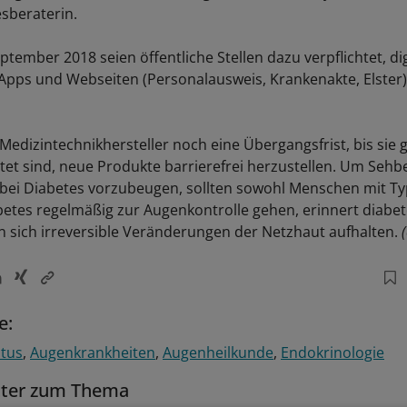
esberaterin.
tember 2018 seien öffentliche Stellen dazu verpflichtet, dig
Apps und Webseiten (Personalausweis, Krankenakte, Elster) 
Medizintechnikhersteller noch eine Übergangsfrist, bis sie g
htet sind, neue Produkte barrierefrei herzustellen. Um Se
 bei Diabetes vorzubeugen, sollten sowohl Menschen mit Typ
betes regelmäßig zur Augenkontrolle gehen, erinnert diabe
en sich irreversible Veränderungen der Netzhaut aufhalten.
e:
itus
Augenkrankheiten
Augenheilkunde
Endokrinologie
tter zum Thema