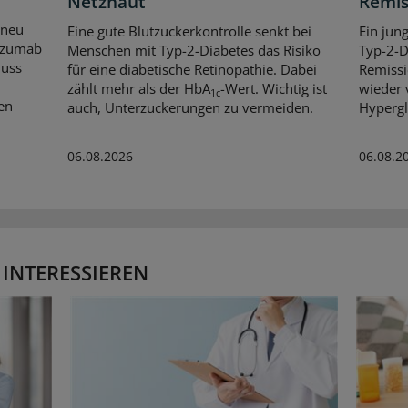
Netzhaut
Remis
 neu
Eine gute Blutzuckerkontrolle senkt bei
Ein jun
lizumab
Menschen mit Typ-2-Diabetes das Risiko
Typ-2-D
huss
für eine diabetische Retinopathie. Dabei
Remissi
zählt mehr als der HbA
-Wert. Wichtig ist
wieder 
1c
en
auch, Unterzuckerungen zu vermeiden.
Hypergl
06.08.2026
06.08.2
 INTERESSIEREN