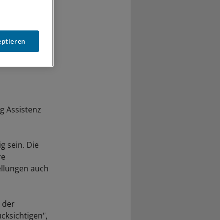
eptieren
g Assistenz
 sein. Die
re
ellungen auch
 der
ksichtigen",