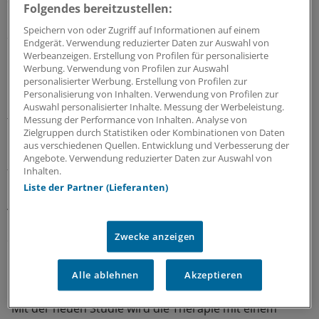
einem leichten RLS entspricht.
Folgendes bereitzustellen:
Speichern von oder Zugriff auf Informationen auf einem
Signifikante Verbesserungen gab es auch bei der
Endgerät. Verwendung reduzierter Daten zur Auswahl von
Lebensqualität, der Schlafqualität und -dauer sowie
Werbeanzeigen. Erstellung von Profilen für personalisierte
beim klinischen Gesamteindruck.
Werbung. Verwendung von Profilen zur Auswahl
personalisierter Werbung. Erstellung von Profilen zur
Personalisierung von Inhalten. Verwendung von Profilen zur
Unter der Oxycodon-Therapie zeigten sich vermehrt die
Auswahl personalisierter Inhalte. Messung der Werbeleistung.
typischen Opioidnebenwirkungen: So klagten knapp 30
Messung der Performance von Inhalten. Analyse von
Zielgruppen durch Statistiken oder Kombinationen von Daten
Prozent der Patienten über Fatigue und 20 Prozent über
aus verschiedenen Quellen. Entwicklung und Verbesserung der
Obstipation, in der Placebogruppe waren es mit 13 und
Angebote. Verwendung reduzierter Daten zur Auswahl von
fünf Prozent deutlich weniger.
Inhalten.
Liste der Partner (Lieferanten)
Augmentationssymptome wie ein früherer Beginn der
Beschwerden, eine verkürzte Wirkdauer, eine Zunahme
Zwecke anzeigen
der RLS-Symptome oder Ausbreitung auf andere
Körperregionen wurden unter der Opioidbehandlung
nicht beobachtet.
Alle ablehnen
Akzeptieren
"Mit der neuen Studie wird die Therapie mit einem