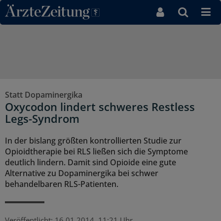
Direkt zum Inhaltsbereich
Statt Dopaminergika
Oxycodon lindert schweres Restless
Legs-Syndrom
In der bislang größten kontrollierten Studie zur
Opioidtherapie bei RLS ließen sich die Symptome
deutlich lindern. Damit sind Opioide eine gute
Alternative zu Dopaminergika bei schwer
behandelbaren RLS-Patienten.
Veröffentlicht:
16.01.2014, 11:21 Uhr