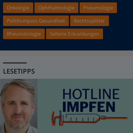
Onkologie
Ophthalmologie
Pneumologie
PolitKompass Gesundheit
Rechtssplitter
Rheumatologie
Seltene Erkrankungen
LESETIPPS