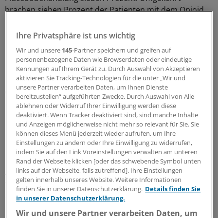
brachen sieben Prozent der Patienten mit dem Opioid
die Therapie wegen mangelnder Wirksamkeit ab, mit
Placebo waren es jedoch fast dreimal so viele (20
Ihre Privatsphäre ist uns wichtig
Prozent).
Wir und unsere
145
-Partner speichern und greifen auf
personenbezogene Daten wie Browserdaten oder eindeutige
Insgesamt hatte nach zwölf Wochen etwa die Hälfte der
Kennungen auf Ihrem Gerät zu. Durch Auswahl von Akzeptieren
aktivieren Sie Tracking-Technologien für die unter „Wir und
Patienten auf die Opioidtherapie angesprochen
unsere Partner verarbeiten Daten, um Ihnen Dienste
(mindestens 50 Prozent Reduktion des IRLS-Wertes),
bereitzustellen“ aufgeführten Zwecke. Durch Auswahl von Alle
aber nur etwa ein Drittel auf Placebo. Bei den
ablehnen oder Widerruf Ihrer Einwilligung werden diese
Remissionsraten war der Unterschied mit 42 versus 19
deaktiviert. Wenn Tracker deaktiviert sind, sind manche Inhalte
und Anzeigen möglicherweise nicht mehr so relevant für Sie. Sie
Prozent noch deutlicher.
können dieses Menü jederzeit wieder aufrufen, um Ihre
Einstellungen zu ändern oder Ihre Einwilligung zu widerrufen,
Opioidtherapie "auf solide Basis gestellt"
indem Sie auf den Link Voreinstellungen verwalten am unteren
Rand der Webseite klicken [oder das schwebende Symbol unten
links auf der Webseite, falls zutreffend]. Ihre Einstellungen
An der offenen Phase hatten noch knapp 200 Patienten
gelten innerhalb unseres Website. Weitere Informationen
teilgenommen. Unter der Oxycodon-Therapie näherten
finden Sie in unserer Datenschutzerklärung.
Details finden Sie
sich die IRLS-Werte in beiden Gruppen rasch an. Zum
in unserer Datenschutzerklärung.
Ende der Studie lagen sie bei etwa 10 Punkten, was
Wir und unsere Partner verarbeiten Daten, um