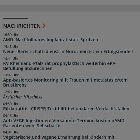
NACHRICHTEN
16:39 Uhr
AMD: Nachfüllbares Implantat statt Spritzen
14:45 Uhr
Neuer Bereitschaftsdienst in Nordrhein ist ein Erfolgsmodell
14:44 Uhr
KV Rheinland-Pfalz rät prophylaktisch weiterhin ePA-
Befüllung abzurechnen
13:02 Uhr
App-basiertes Monitoring hilft Frauen mit metastasiertem
Brustkrebs
12:43 Uhr
Ärztlicher Hitzehass
04:30 Uhr
Pilzkeratitis: CRISPR-Test hilft bei unklaren Verdachtsfällen
04:16 Uhr
Anti-VEGF-Injektionen: Versäumte Termine kosten nAMD-
Patienten wohl Sehschärfe
04:04 Uhr
Vegetarische und vegane Ernährung bei Kindern mit