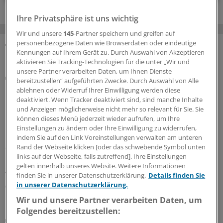
Ihre Privatsphäre ist uns wichtig
Wir und unsere
145
-Partner speichern und greifen auf
personenbezogene Daten wie Browserdaten oder eindeutige
Kennungen auf Ihrem Gerät zu. Durch Auswahl von Akzeptieren
MEHR ZUM THEMA
aktivieren Sie Tracking-Technologien für die unter „Wir und
unsere Partner verarbeiten Daten, um Ihnen Dienste
Folgen der Klimakrise
bereitzustellen“ aufgeführten Zwecke. Durch Auswahl von Alle
Besserer Schutz vor Hitzewellen:
ablehnen oder Widerruf Ihrer Einwilligung werden diese
Gesundheitsorganisationen veröffentlichen
deaktiviert. Wenn Tracker deaktiviert sind, sind manche Inhalte
Erklärung
und Anzeigen möglicherweise nicht mehr so relevant für Sie. Sie
können dieses Menü jederzeit wieder aufrufen, um Ihre
Mehr Umsetzung, bessere Prävention und Schutz für
Einstellungen zu ändern oder Ihre Einwilligung zu widerrufen,
Risikogruppen – in einer Europa-Erklärung fordern über
indem Sie auf den Link Voreinstellungen verwalten am unteren
80 Gesundheitsorganisationen, dass aus
Rand der Webseite klicken [oder das schwebende Symbol unten
Hitzeschutzplänen endlich Handlungen folgen und
links auf der Webseite, falls zutreffend]. Ihre Einstellungen
gelten innerhalb unseres Website. Weitere Informationen
geben konkrete Tipps.
finden Sie in unserer Datenschutzerklärung.
Details finden Sie
in unserer Datenschutzerklärung.
06.08.2026
Wir und unsere Partner verarbeiten Daten, um
Folgendes bereitzustellen:
Aktuelle Studie