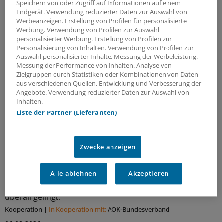
Speichern von oder Zugriff auf Informationen auf einem
Geschlechtersensible Versorgung: Warum sie
Endgerät. Verwendung reduzierter Daten zur Auswahl von
auch in der orthopädischen Reha wichtiger wird
Werbeanzeigen. Erstellung von Profilen für personalisierte
Werbung. Verwendung von Profilen zur Auswahl
Geschlechtersensibler Blick gefragt:
personalisierter Werbung. Erstellung von Profilen zur
Wechseljahresbeschwerden prägen nach einer aktuellen
Personalisierung von Inhalten. Verwendung von Profilen zur
Studie den Reha-Bedarf vieler Patientinnen stärker, als
Auswahl personalisierter Inhalte. Messung der Werbeleistung.
bislang angenommen wird.
Messung der Performance von Inhalten. Analyse von
Zielgruppen durch Statistiken oder Kombinationen von Daten
06.08.2026
aus verschiedenen Quellen. Entwicklung und Verbesserung der
Angebote. Verwendung reduzierter Daten zur Auswahl von
Inhalten.
Liste der Partner (Lieferanten)
Interview zum WIdO-Qualitätsmonitor 2026
Krebsexpertin: „Die Versorgung in einem
zertifizierten Zentrum ist die beste“
Zwecke anzeigen
Mindestmengen können Behandlungen konzentrieren,
doch gute onkologische Versorgung braucht mehr als
Fallzahlen. Konstanze Blatt, DKG-Generalsekretärin,
Alle ablehnen
Akzeptieren
erklärt, warum die Steuerung in Zentren bislang nicht
überall gelingt.
Kooperation
|
In Kooperation mit:
AOK-Bundesverband