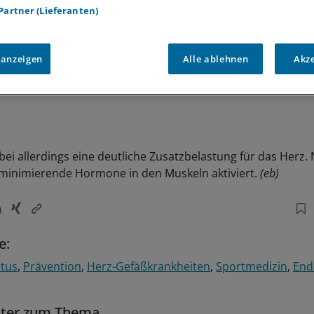
 Partner (Lieferanten)
 anzeigen
Alle ablehnen
Akz
bei allerdings eine deutliche Zusatzbelastung für das Herz.
minimierende Hormone in den Muskeln aktiviert.
(eb)
e:
itus
Prävention
Herz-Gefäßkrankheiten
Sportmedizin
End
tter zum Thema