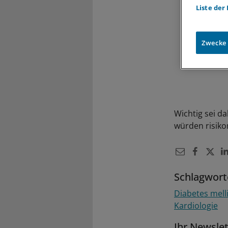
Liste der
Zwecke
Wichtig sei da
würden risiko
Schlagwort
Diabetes mell
Kardiologie
Ihr Newsle