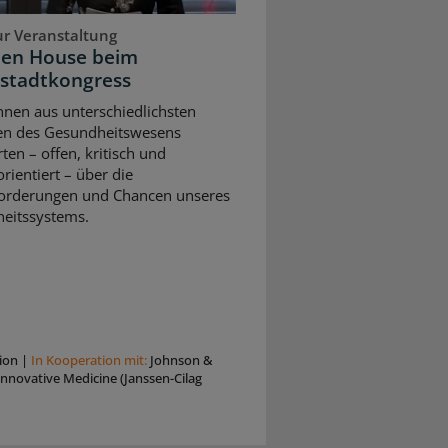
ur Veranstaltung
pen House beim
stadtkongress
nnen aus unterschiedlichsten
en des Gesundheitswesens
rten – offen, kritisch und
rientiert – über die
orderungen und Chancen unseres
eitssystems.
ion
|
In Kooperation mit:
Johnson &
nnovative Medicine (Janssen-Cilag