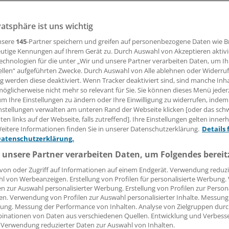
vatsphäre ist uns wichtig
nsere
145
-Partner speichern und greifen auf personenbezogene Daten wie 
06.04.2018, 17:06 Uhr
utige Kennungen auf Ihrem Gerät zu. Durch Auswahl von Akzeptieren aktivi
echnologien für die unter „Wir und unsere Partner verarbeiten Daten, um I
ellen“ aufgeführten Zwecke. Durch Auswahl von Alle ablehnen oder Widerruf
ng werden diese deaktiviert. Wenn Tracker deaktiviert sind, sind manche Inh
öglicherweise nicht mehr so relevant für Sie. Sie können dieses Menü jeder
ereits zügige Spaziergänge über etwa acht Minuten täglich
um Ihre Einstellungen zu ändern oder Ihre Einwilligung zu widerrufen, indem
r kardiovaskuläre Erkrankungen und Diabetes um 20 Prozent
nstellungen verwalten am unteren Rand der Webseite klicken [oder das sc
tin Halle aus München bei der Jahrestagung der Deutschen
en links auf der Webseite, falls zutreffend]. Ihre Einstellungen gelten inner
eitere Informationen finden Sie in unserer Datenschutzerklärung.
Details 
e.
Datenschutzerklärung.
 unsere Partner verarbeiten Daten, um Folgendes bereit
chs bis acht Wochen sei dadurch mit einem deutlich verbe
chsel, einer erhöhten Elastizität der Gefäße und einer wied
von oder Zugriff auf Informationen auf einem Endgerät. Verwendung reduzi
l von Werbeanzeigen. Erstellung von Profilen für personalisierte Werbung
diastolischen Herzfunktion zu rechnen.
en zur Auswahl personalisierter Werbung. Erstellung von Profilen zur Person
en. Verwendung von Profilen zur Auswahl personalisierter Inhalte. Messung
ung. Messung der Performance von Inhalten. Analyse von Zielgruppen durch
inationen von Daten aus verschiedenen Quellen. Entwicklung und Verbess
 Verwendung reduzierter Daten zur Auswahl von Inhalten.