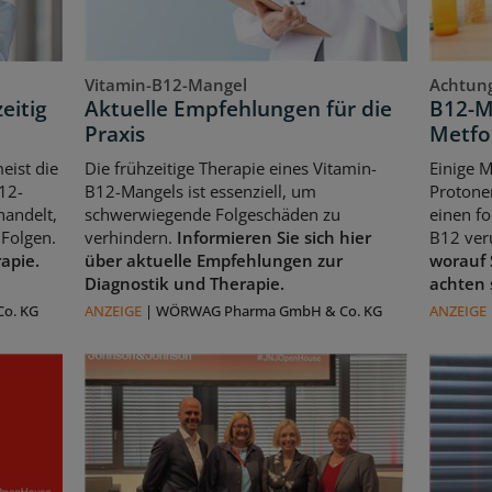
Vitamin-B12-Mangel
Achtung
eitig
Aktuelle Empfehlungen für die
B12-M
Praxis
Metfo
eist die
Die frühzeitige Therapie eines Vitamin-
Einige 
12-
B12-Mangels ist essenziell, um
Protone
handelt,
schwerwiegende Folgeschäden zu
einen f
Folgen.
verhindern.
Informieren Sie sich hier
B12 ver
rapie.
über aktuelle Empfehlungen zur
worauf 
Diagnostik und Therapie.
achten 
o. KG
ANZEIGE
|
WÖRWAG Pharma GmbH & Co. KG
ANZEIGE