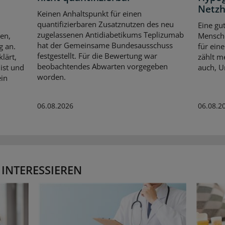
Netzh
Keinen Anhaltspunkt für einen
quantifizierbaren Zusatznutzen des neu
Eine gu
zugelassenen Antidiabetikums Teplizumab
en,
Mensche
hat der Gemeinsame Bundesausschuss
g an.
für ein
festgestellt. Für die Bewertung war
lärt,
zählt m
beobachtendes Abwarten vorgegeben
ist und
auch, U
worden.
ein
06.08.2026
06.08.2
 INTERESSIEREN