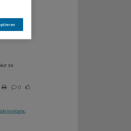
eptieren
 Nur so
0
okrinologie