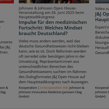
Johnson & Johnson Open House-
Video z
Veranstaltung am 26. Juni 2025 beim
J&J O
Hauptstadtkongress
Haupt
Impulse für den medizinischen
ten
s
Fortschritt: Welches Mindset
Expert:i
Bereich
braucht Deutschland?
diskutie
Vieles muss anders werden, weil das
unseres
lösungso
deutsche Gesundheitswesen nicht bleiben
as J&J
Herausf
kann, wie es ist. Doch Reformen werden
hren.
Gesundh
oft zerredet oder benötigen Jahre in der
Umsetzung. Repräsentant:innen aus
unterschiedlichen Bereichen des
Gesundheitswesens suchten im Rahmen
des Dialogformates J&J Open House auf
dem Hauptstadtkongress nach Auswegen.
son &
Kooperation
|
In Kooperation mit:
Johnson &
Kooperat
ilag
Johnson Innovative Medicine (Janssen-Cilag
Johnson I
GmbH)
GmbH)