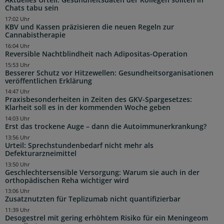
Aktuelles Urteil: Gesundheitsdaten der Kollegen sollten in
Chats tabu sein
17:02 Uhr
KBV und Kassen präzisieren die neuen Regeln zur
Cannabistherapie
16:04 Uhr
Reversible Nachtblindheit nach Adipositas-Operation
15:53 Uhr
Besserer Schutz vor Hitzewellen: Gesundheitsorganisationen
veröffentlichen Erklärung
14:47 Uhr
Praxisbesonderheiten in Zeiten des GKV-Spargesetzes:
Klarheit soll es in der kommenden Woche geben
14:03 Uhr
Erst das trockene Auge – dann die Autoimmunerkrankung?
13:56 Uhr
Urteil: Sprechstundenbedarf nicht mehr als
Defekturarzneimittel
13:50 Uhr
Geschlechtersensible Versorgung: Warum sie auch in der
orthopädischen Reha wichtiger wird
13:06 Uhr
Zusatznutzten für Teplizumab nicht quantifizierbar
11:39 Uhr
Desogestrel mit gering erhöhtem Risiko für ein Meningeom