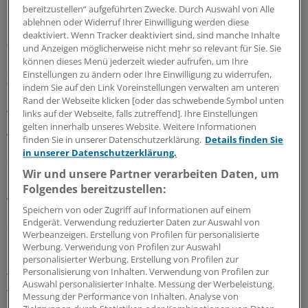
bereitzustellen“ aufgeführten Zwecke. Durch Auswahl von Alle
Koffeinfreier Kaffee zeigte keine Effekte, was den Schluss
ablehnen oder Widerruf Ihrer Einwilligung werden diese
nahelegt, der Schutz vor Tinnitus durch Kaffee sei
deaktiviert. Wenn Tracker deaktiviert sind, sind manche Inhalte
tatsächlich dem Koffein geschuldet.
und Anzeigen möglicherweise nicht mehr so relevant für Sie. Sie
können dieses Menü jederzeit wieder aufrufen, um Ihre
Einstellungen zu ändern oder Ihre Einwilligung zu widerrufen,
Zur Aufklärung über die zugrunde liegenden
indem Sie auf den Link Voreinstellungen verwalten am unteren
Mechanismen können Glicksman und Kollegen jedoch
Rand der Webseite klicken [oder das schwebende Symbol unten
wenig beitragen, einmal abgesehen von allgemein
links auf der Webseite, falls zutreffend]. Ihre Einstellungen
gelten innerhalb unseres Website. Weitere Informationen
gehaltenen Überlegungen zu den Wirkungen von Koffein
finden Sie in unserer Datenschutzerklärung.
Details finden Sie
im zentralen Nervensystem und im Innenohr, wo es die
in unserer Datenschutzerklärung.
äußeren Haarzellen verkürzen soll.
Wir und unsere Partner verarbeiten Daten, um
Folgendes bereitzustellen:
Auch wollen die Wissenschaftler sich nicht dazu äußern,
Speichern von oder Zugriff auf Informationen auf einem
ob Koffein bei bestehendem Tinnitus zu einer Besserung
Endgerät. Verwendung reduzierter Daten zur Auswahl von
der Symptome beitragen kann.
Werbeanzeigen. Erstellung von Profilen für personalisierte
Werbung. Verwendung von Profilen zur Auswahl
personalisierter Werbung. Erstellung von Profilen zur
"Höhere Koffeinaufnahme ist mit einem reduzierten
Personalisierung von Inhalten. Verwendung von Profilen zur
Tinnitusrisiko assoziiert", schließen Glicksman und sein
Auswahl personalisierter Inhalte. Messung der Werbeleistung.
Team. Angemerkt sei, dass es sich bei dieser höheren
Messung der Performance von Inhalten. Analyse von