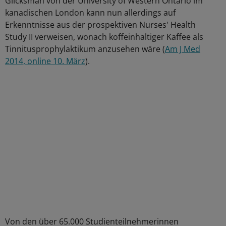
Glicksman von der University of Western Ontario im
kanadischen London kann nun allerdings auf
Erkenntnisse aus der prospektiven Nurses' Health
Study II verweisen, wonach koffeinhaltiger Kaffee als
Tinnitusprophylaktikum anzusehen wäre (
Am J Med
2014, online 10. März
).
Von den über 65.000 Studienteilnehmerinnen