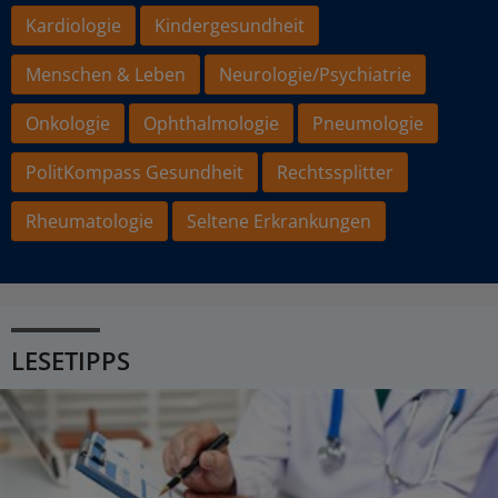
Kardiologie
Kindergesundheit
Menschen & Leben
Neurologie/Psychiatrie
Onkologie
Ophthalmologie
Pneumologie
PolitKompass Gesundheit
Rechtssplitter
Rheumatologie
Seltene Erkrankungen
LESETIPPS