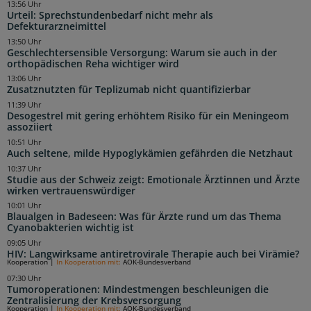
13:56 Uhr
Urteil: Sprechstundenbedarf nicht mehr als
Defekturarzneimittel
13:50 Uhr
Geschlechtersensible Versorgung: Warum sie auch in der
orthopädischen Reha wichtiger wird
13:06 Uhr
Zusatznutzten für Teplizumab nicht quantifizierbar
11:39 Uhr
Desogestrel mit gering erhöhtem Risiko für ein Meningeom
assoziiert
10:51 Uhr
Auch seltene, milde Hypoglykämien gefährden die Netzhaut
10:37 Uhr
Studie aus der Schweiz zeigt: Emotionale Ärztinnen und Ärzte
wirken vertrauenswürdiger
10:01 Uhr
Blaualgen in Badeseen: Was für Ärzte rund um das Thema
Cyanobakterien wichtig ist
09:05 Uhr
HIV: Langwirksame antiretrovirale Therapie auch bei Virämie?
Kooperation
|
In Kooperation mit:
AOK-Bundesverband
07:30 Uhr
Tumoroperationen: Mindestmengen beschleunigen die
Zentralisierung der Krebsversorgung
Kooperation
|
In Kooperation mit:
AOK-Bundesverband