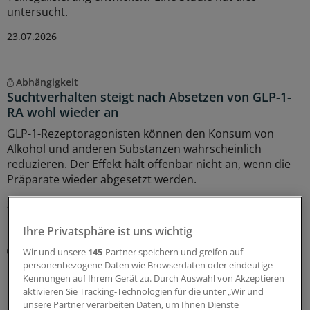
untersucht.
23.07.2026
Abhängigkeit
Suchtverhalten steigt nach Absetzen von GLP-1-
RA wohl wieder an
GLP-1-Rezeptoragonisten können den Konsum von
Alkohol und anderen Substanzen wahrscheinlich
reduzieren. Der Effekt hält offenbar nicht an, wenn die
Präparate wieder abgesetzt werden.
21.07.2026
Ihre Privatsphäre ist uns wichtig
Therapieorientierung
Wir und unsere
145
-Partner speichern und greifen auf
Bundesärztekammer aktualisiert Leitlinie zur
personenbezogene Daten wie Browserdaten oder eindeutige
Drogenersatztherapie
Kennungen auf Ihrem Gerät zu. Durch Auswahl von Akzeptieren
aktivieren Sie Tracking-Technologien für die unter „Wir und
Naloxon kann Leben retten. Auch im Rahmen einer
unsere Partner verarbeiten Daten, um Ihnen Dienste