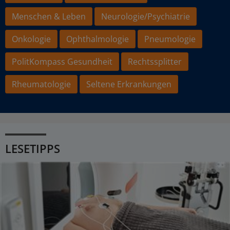
Menschen & Leben
Neurologie/Psychiatrie
Onkologie
Ophthalmologie
Pneumologie
PolitKompass Gesundheit
Rechtssplitter
Rheumatologie
Seltene Erkrankungen
LESETIPPS