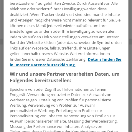
Drogenersatztherapie, insbesondere zu deren Beginn,
bereitzustellen“ aufgeführten Zwecke. Durch Auswahl von Alle
ist die Verordnung des Opioid-Antagonisten angezeigt.
ablehnen oder Widerruf Ihrer Einwilligung werden diese
deaktiviert. Wenn Tracker deaktiviert sind, sind manche Inhalte
17.07.2026
und Anzeigen möglicherweise nicht mehr so relevant für Sie. Sie
können dieses Menü jederzeit wieder aufrufen, um Ihre
Einstellungen zu ändern oder Ihre Einwilligung zu widerrufen,
indem Sie auf den Link Voreinstellungen verwalten am unteren
Rand der Webseite klicken [oder das schwebende Symbol unten
links auf der Webseite, falls zutreffend]. Ihre Einstellungen
gelten innerhalb unseres Website. Weitere Informationen
DAS KÖNNTE SIE AUCH INTERESSIEREN
finden Sie in unserer Datenschutzerklärung.
Details finden Sie
in unserer Datenschutzerklärung.
Wir und unsere Partner verarbeiten Daten, um
Folgendes bereitzustellen:
Speichern von oder Zugriff auf Informationen auf einem
Endgerät. Verwendung reduzierter Daten zur Auswahl von
Werbeanzeigen. Erstellung von Profilen für personalisierte
Werbung. Verwendung von Profilen zur Auswahl
personalisierter Werbung. Erstellung von Profilen zur
Personalisierung von Inhalten. Verwendung von Profilen zur
Auswahl personalisierter Inhalte. Messung der Werbeleistung.
Messung der Performance von Inhalten. Analyse von
Zielgruppen durch Statistiken oder Kombinationen von Daten