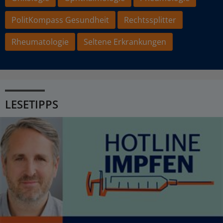
PolitKompass Gesundheit
Rechtssplitter
Rheumatologie
Seltene Erkrankungen
LESETIPPS