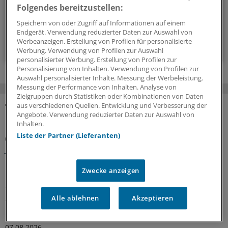
Folgendes bereitzustellen:
alle 2 Wochen (Dienstag)
Speichern von oder Zugriff auf Informationen auf einem
Endgerät. Verwendung reduzierter Daten zur Auswahl von
Werbeanzeigen. Erstellung von Profilen für personalisierte
Zum Abonnieren bitte anmelden
Werbung. Verwendung von Profilen zur Auswahl
personalisierter Werbung. Erstellung von Profilen zur
Personalisierung von Inhalten. Verwendung von Profilen zur
Auswahl personalisierter Inhalte. Messung der Werbeleistung.
Messung der Performance von Inhalten. Analyse von
Zielgruppen durch Statistiken oder Kombinationen von Daten
aus verschiedenen Quellen. Entwicklung und Verbesserung der
Angebote. Verwendung reduzierter Daten zur Auswahl von
MEHR ZUM THEMA
Inhalten.
Liste der Partner (Lieferanten)
Oft spät diagnostiziert und verzögert behandelt
Juvenile idiopathische Arthritis: Bereits Babys
können Rheuma bekommen
Zwecke anzeigen
Es geschieht äußerst selten, trotzdem können sich
entzündlich-rheumatische Erkrankungen auch bei
Säuglingen manifestieren. Dabei ist besonders an
Alle ablehnen
Akzeptieren
monogenetische Krankheitsbilder zu denken.
07.08.2026