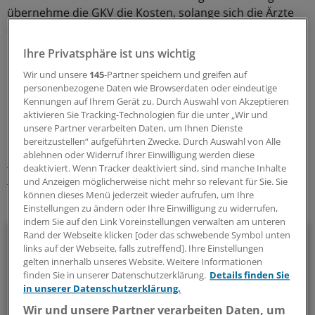
übernehme die GKV die Kosten, solange sich die Ärzte
an die Leitlinien halten.
Ihre Privatsphäre ist uns wichtig
Weitere Infos gibt es im Internet:
www.rheumanet.org
Wir und unsere
145
-Partner speichern und greifen auf
personenbezogene Daten wie Browserdaten oder eindeutige
0
Kennungen auf Ihrem Gerät zu. Durch Auswahl von Akzeptieren
aktivieren Sie Tracking-Technologien für die unter „Wir und
unsere Partner verarbeiten Daten, um Ihnen Dienste
Schlagworte:
bereitzustellen“ aufgeführten Zwecke. Durch Auswahl von Alle
ablehnen oder Widerruf Ihrer Einwilligung werden diese
Rheuma
Allgemeinmedizin
Innere Medizin
deaktiviert. Wenn Tracker deaktiviert sind, sind manche Inhalte
Geschlechtskrankheiten
und Anzeigen möglicherweise nicht mehr so relevant für Sie. Sie
können dieses Menü jederzeit wieder aufrufen, um Ihre
Ihr Newsletter zum Thema
Einstellungen zu ändern oder Ihre Einwilligung zu widerrufen,
indem Sie auf den Link Voreinstellungen verwalten am unteren
Rheumatologie
Rand der Webseite klicken [oder das schwebende Symbol unten
links auf der Webseite, falls zutreffend]. Ihre Einstellungen
gelten innerhalb unseres Website. Weitere Informationen
Das Wichtigste zu Skelett- und Weichteilerkrankungen
finden Sie in unserer Datenschutzerklärung.
Details finden Sie
zusammengefasst: Das bietet unser Newsletter zum Thema
in unserer Datenschutzerklärung.
Rheumatologie.
Wir und unsere Partner verarbeiten Daten, um