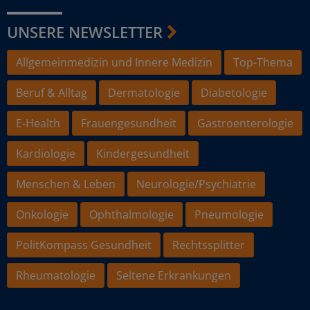
UNSERE NEWSLETTER
Allgemeinmedizin und Innere Medizin
Top-Thema
Beruf & Alltag
Dermatologie
Diabetologie
E-Health
Frauengesundheit
Gastroenterologie
Kardiologie
Kindergesundheit
Menschen & Leben
Neurologie/Psychiatrie
Onkologie
Ophthalmologie
Pneumologie
PolitKompass Gesundheit
Rechtssplitter
Rheumatologie
Seltene Erkrankungen