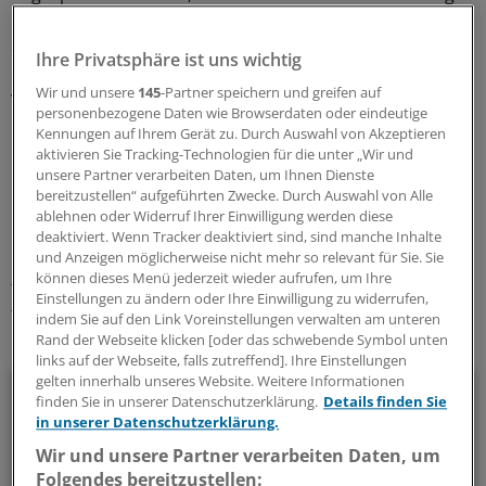
mit 75 bis 85 Gy acht Patienten ohne Medikamente
schmerzfrei, einer hatte eine deutliche Reduktion der
Ihre Privatsphäre ist uns wichtig
Schmerzen, so das Ergebnis einer von Straube
Wir und unsere
145
-Partner speichern und greifen auf
vorgestellten Untersuchung des Zentrums München
personenbezogene Daten wie Browserdaten oder eindeutige
Nord.
Kennungen auf Ihrem Gerät zu. Durch Auswahl von Akzeptieren
aktivieren Sie Tracking-Technologien für die unter „Wir und
unsere Partner verarbeiten Daten, um Ihnen Dienste
0
bereitzustellen“ aufgeführten Zwecke. Durch Auswahl von Alle
ablehnen oder Widerruf Ihrer Einwilligung werden diese
Schlagworte:
deaktiviert. Wenn Tracker deaktiviert sind, sind manche Inhalte
und Anzeigen möglicherweise nicht mehr so relevant für Sie. Sie
Multiple Sklerose
Schmerzen
Allgemeinmedizin
können dieses Menü jederzeit wieder aufrufen, um Ihre
Einstellungen zu ändern oder Ihre Einwilligung zu widerrufen,
Innere Medizin
indem Sie auf den Link Voreinstellungen verwalten am unteren
Rand der Webseite klicken [oder das schwebende Symbol unten
Ihr Newsletter zum Thema
links auf der Webseite, falls zutreffend]. Ihre Einstellungen
gelten innerhalb unseres Website. Weitere Informationen
Neurologie/Psychiatrie
finden Sie in unserer Datenschutzerklärung.
Details finden Sie
in unserer Datenschutzerklärung.
Multiple Sklerose, Parkinson, Demenz, Angststörungen und
Wir und unsere Partner verarbeiten Daten, um
Co: Zu diesem breiten Themenfeld stellen wir Ihnen
Folgendes bereitzustellen: