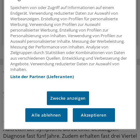
regelmäßig ein Update zusammen.
Speichern von oder Zugriff auf Informationen auf einem
Endgerät. Verwendung reduzierter Daten zur Auswahl von
alle 2 Wochen (Montag)
Werbeanzeigen. Erstellung von Profilen für personalisierte
Werbung. Verwendung von Profilen zur Auswahl
personalisierter Werbung. Erstellung von Profilen zur
Zum Abonnieren bitte anmelden
Personalisierung von Inhalten. Verwendung von Profilen zur
Auswahl personalisierter Inhalte. Messung der Werbeleistung.
Messung der Performance von Inhalten. Analyse von
Zielgruppen durch Statistiken oder Kombinationen von Daten
aus verschiedenen Quellen. Entwicklung und Verbesserung der
Angebote. Verwendung reduzierter Daten zur Auswahl von
Inhalten.
Liste der Partner (Lieferanten)
MEHR ZUM THEMA
Neuromyelitis-Optica-Spektrum-Erkrankungen
Weshalb das rechtzeitige Erkennen und
Zwecke anzeigen
Behandeln wichtig ist
Bei Menschen, die an einer Seltenen Erkrankung leiden,
Alle ablehnen
Akzeptieren
vergehen einer aktuellen Umfrage zufolge vom ersten
Auftreten der Symptome bis zu einer bestätigten
Diagnose fast fünf Jahre. Zudem erhalten fast drei Viertel