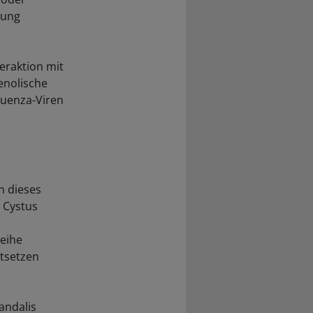
kung
eraktion mit
enolische
luenza-Viren
n dieses
n Cystus
eihe
stsetzen
andalis