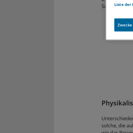
Liste der
Substanzen.
Zwecke
Physikali
Unterschieden
solche, die a
wie das Resve