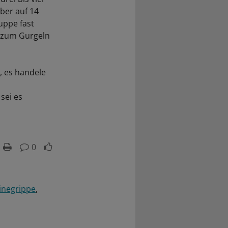
ber auf 14
uppe fast
e zum Gurgeln
, es handele
sei es
0
inegrippe