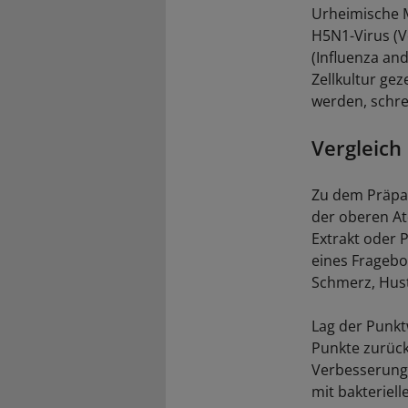
Urheimische Me
H5N1-Virus (V
(Influenza and
Zellkultur gez
werden, schre
Vergleich
Zu dem Präpara
der oberen At
Extrakt oder 
eines Fragebo
Schmerz, Hust
Lag der Punkt
Punkte zurück
Verbesserung 
mit bakteriell