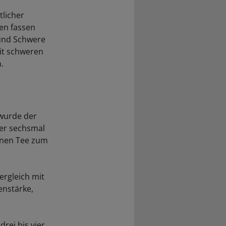
licher
ren fassen
 und Schwere
mit schweren
.
 wurde der
der sechsmal
rünen Tee zum
ergleich mit
enstärke,
rei bis vier