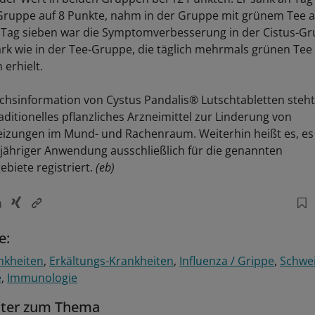
-Gruppe auf 8 Punkte, nahm in der Gruppe mit grünem Tee a
 Tag sieben war die Symptomverbesserung in der Cistus-Gr
ark wie in der Tee-Gruppe, die täglich mehrmals grünen Te
 erhielt.
chsinformation von Cystus Pandalis® Lutschtabletten steht
aditionelles pflanzliches Arzneimittel zur Linderung von
izungen im Mund- und Rachenraum. Weiterhin heißt es, es 
jähriger Anwendung ausschließlich für die genannten
iete registriert.
(eb)
e:
nkheiten
Erkältungs-Krankheiten
Influenza / Grippe
Schwe
e
Immunologie
tter zum Thema