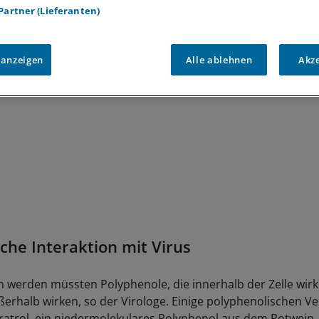
 Partner (Lieferanten)
 anzeigen
Alle ablehnen
Akz
sche Interaktion mit Virus
 werden müssten Polyphenole, die innerhalb der Zelle wir
ußerhalb wirken, so der Virologe. Einige polyphenolischen V
ratrol, ein niedermolekulares Polyphenol aus dem Rotwein,