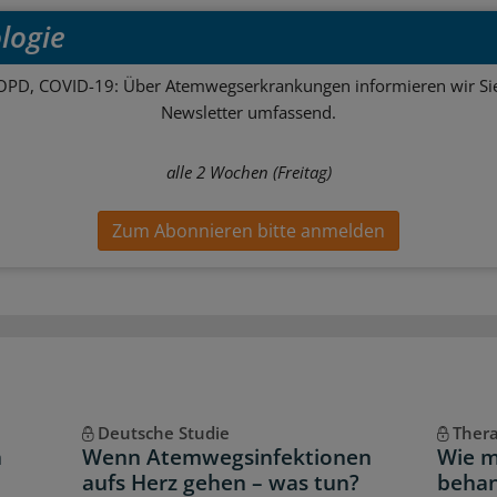
logie
OPD, COVID-19: Über Atemwegserkrankungen informieren wir Sie
Newsletter umfassend.
alle 2 Wochen (Freitag)
Zum Abonnieren bitte anmelden
Deutsche Studie
Thera
h
Wenn Atemwegsinfektionen
Wie m
aufs Herz gehen – was tun?
behan