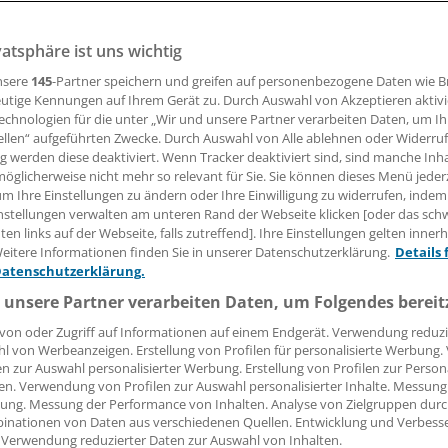
vatsphäre ist uns wichtig
 aus Zistrosenkraut haben antivirale Aktivitäten, etwa geg
n. Auch klinische Daten bei Atemwegsinfekten liegen vor.
nsere
145
-Partner speichern und greifen auf personenbezogene Daten wie 
utige Kennungen auf Ihrem Gerät zu. Durch Auswahl von Akzeptieren aktivi
echnologien für die unter „Wir und unsere Partner verarbeiten Daten, um I
ellen“ aufgeführten Zwecke. Durch Auswahl von Alle ablehnen oder Widerruf
01.11.2017, 09:02 Uhr
ng werden diese deaktiviert. Wenn Tracker deaktiviert sind, sind manche Inh
öglicherweise nicht mehr so relevant für Sie. Sie können dieses Menü jeder
um Ihre Einstellungen zu ändern oder Ihre Einwilligung zu widerrufen, indem
nstellungen verwalten am unteren Rand der Webseite klicken [oder das sc
en links auf der Webseite, falls zutreffend]. Ihre Einstellungen gelten inner
ei Atemwegsinfekten stehen pflanzliche Präparate bei Pati
eitere Informationen finden Sie in unserer Datenschutzerklärung.
Details 
Datenschutzerklärung.
m Kurs. Es gibt eine Reihe von Fertigzubereitungen und Arz
iedlichen Pflanzen. Darunter fallen auch Extrakte aus der 
 unsere Partner verarbeiten Daten, um Folgendes bereit
us incanus).
von oder Zugriff auf Informationen auf einem Endgerät. Verwendung reduzi
l von Werbeanzeigen. Erstellung von Profilen für personalisierte Werbung
en zur Auswahl personalisierter Werbung. Erstellung von Profilen zur Person
ng mit einem antiviralen Potenzial werden oft Pflanzenex
en. Verwendung von Profilen zur Auswahl personalisierter Inhalte. Messung
an natürlichen Polyphenolen diskutiert, so Professor Ste
ung. Messung der Performance von Inhalten. Analyse von Zielgruppen durch
sität Münster in einer Übersichtsarbeit (
Z Phytother 2012; 
inationen von Daten aus verschiedenen Quellen. Entwicklung und Verbess
 Verwendung reduzierter Daten zur Auswahl von Inhalten.
asse umfasse eine große Gruppe von rund 8000 unterschied