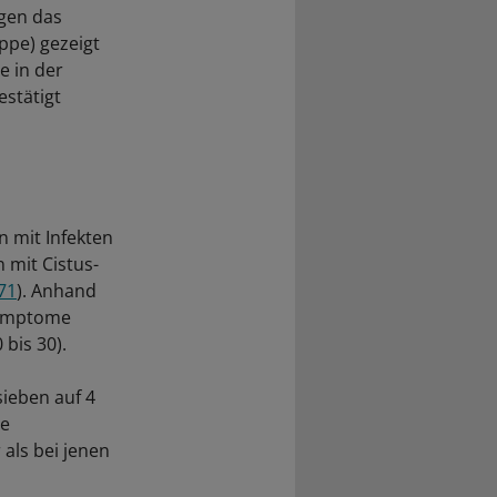
egen das
ppe) gezeigt
e in der
estätigt
n mit Infekten
 mit Cistus-
271
). Anhand
Symptome
bis 30).
sieben auf 4
ie
als bei jenen