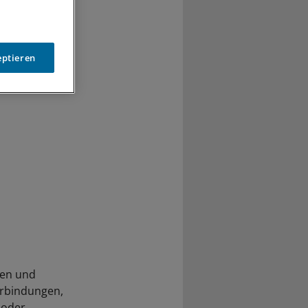
eptieren
ken und
erbindungen,
 oder