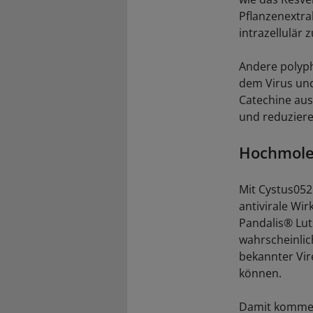
Pflanzenextra
intrazellulär z
Andere polyph
dem Virus un
Catechine aus
und reduzieren
Hochmole
Mit Cystus052 
antivirale Wir
Pandalis® Lut
wahrscheinlic
bekannter Vir
können.
Damit komme e