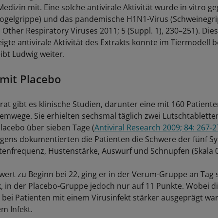
dizin mit. Eine solche antivirale Aktivität wurde in vitro g
ogelgrippe) und das pandemische H1N1-Virus (Schweinegri
 Other Respiratory Viruses 2011; 5 (Suppl. 1), 230–251). Dies
eigte antivirale Aktivität des Extrakts konnte im Tiermodell b
ibt Ludwig weiter.
 mit Placebo
t gibt es klinische Studien, darunter eine mit 160 Patiente
emwege. Sie erhielten sechsmal täglich zwei Lutschtabletten
Placebo über sieben Tage (
Antiviral Research 2009; 84: 267-
gens dokumentierten die Patienten die Schwere der fünf 
enfrequenz, Hustenstärke, Auswurf und Schnupfen (Skala 0 
wert zu Beginn bei 22, ging er in der Verum-Gruppe an Tag 
, in der Placebo-Gruppe jedoch nur auf 11 Punkte. Wobei d
bei Patienten mit einem Virusinfekt stärker ausgeprägt war 
em Infekt.