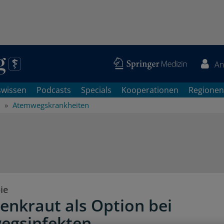
An
swissen
Podcasts
Specials
Kooperationen
Regionen
Atemwegskrankheiten
ie
senkraut als Option bei
egsinfekten