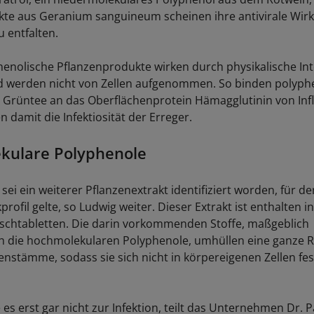
kte aus Geranium sanguineum scheinen ihre antivirale Wir
u entfalten.
enolische Pflanzenprodukte wirken durch physikalische Int
d werden nicht von Zellen aufgenommen. So binden polyph
 Grüntee an das Oberflächenprotein Hämagglutinin von Inf
 damit die Infektiosität der Erreger.
kulare Polyphenole
sei ein weiterer Pflanzenextrakt identifiziert worden, für de
kprofil gelte, so Ludwig weiter. Dieser Extrakt ist enthalten i
schtabletten. Die darin vorkommenden Stoffe, maßgeblich
h die hochmolekularen Polyphenole, umhüllen eine ganze R
enstämme, sodass sie sich nicht in körpereigenen Zellen fe
s erst gar nicht zur Infektion, teilt das Unternehmen Dr. P