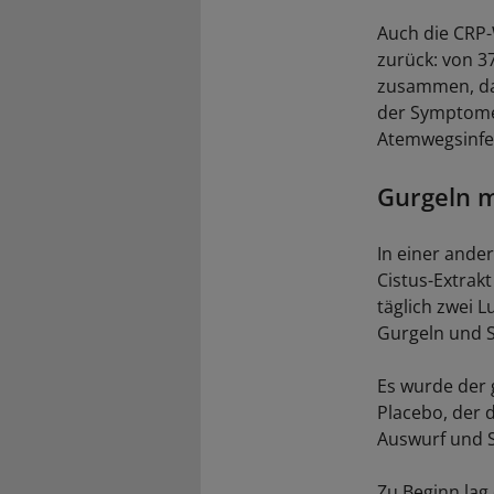
Auch die CRP-
zurück: von 37
zusammen, das
der Symptome 
Atemwegsinfek
Gurgeln 
In einer ande
Cistus-Extrak
täglich zwei 
Gurgeln und S
Es wurde der 
Placebo, der
Auswurf und S
Zu Beginn lag 