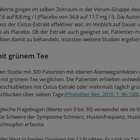
Werte gingen im selben Zeitraum in der Verum-Gruppe deut
,6 auf 8,8 mg / l (Placebo von 34,8 auf 17,7 mg / l). Die Auto
s der Cistus-Extrakt effektiver war, im Hinblick auf Dauer
als Placebo. Ob der Extrakt auch geeignet sei, Patienten 
ten damit zu behandeln, müssten weitere Studien ergeben
mit grünem Tee
ren Studie mit 300 Patienten mit oberen Atemwegsinfekten
t mit grünem Tee verglichen. Die Patienten erhielten entwe
Lutschtabletten mit Cistus-Extrakt oder mehrmals täglich g
chlucken über sieben Tage (
Phytother Res. 2010; 1: 96-100
).
gleiche Fragebogen (Werte von 0 bis 30) verwendet wie im V
 die Schwere der Symptome Schmerz, Hustenfrequenz, Hust
chnupfen erfasste.
der Wert in beiden Gruppen bei 12 Punkten. Er sank an Tag d