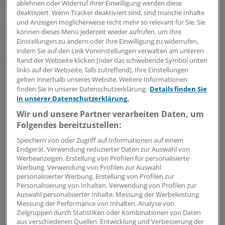
ablehnen oder Widerruf Ihrer Einwilligung werden diese
Vordergrund
deaktiviert. Wenn Tracker deaktiviert sind, sind manche Inhalte
und Anzeigen möglicherweise nicht mehr so relevant für Sie. Sie
Aus Sicht des Hartmannbundes müsse aber die
können dieses Menü jederzeit wieder aufrufen, um Ihre
Versorgungssicherheit im Vordergrund stehen. „Das gilt
Einstellungen zu ändern oder Ihre Einwilligung zu widerrufen,
indem Sie auf den Link Voreinstellungen verwalten am unteren
selbst dann, wenn sich die qualitativ hochwertige
Rand der Webseite klicken [oder das schwebende Symbol unten
Versorgung unserer Patientinnen und Patienten in
links auf der Webseite, falls zutreffend]. Ihre Einstellungen
Summe niemals sich so rechnen ließe, dass das
gelten innerhalb unseres Website. Weitere Informationen
Gesamtsystem Gesundheitsversorgung Gewinne
finden Sie in unserer Datenschutzerklärung.
Details finden Sie
in unserer Datenschutzerklärung.
erzielt", sagte Pohle. In Brandenburg hingegen sei im
Laufe der Jahre eine gut funktionierende,
Wir und unsere Partner verarbeiten Daten, um
Folgendes bereitzustellen:
bedarfsgerechte Krankenhauslandschaft entstanden,
die sich an den ländlichen Gegebenheiten dieses
Speichern von oder Zugriff auf Informationen auf einem
Flächenlandes orientierte.
(lass)
Endgerät. Verwendung reduzierter Daten zur Auswahl von
Werbeanzeigen. Erstellung von Profilen für personalisierte
Werbung. Verwendung von Profilen zur Auswahl
0
personalisierter Werbung. Erstellung von Profilen zur
Personalisierung von Inhalten. Verwendung von Profilen zur
Auswahl personalisierter Inhalte. Messung der Werbeleistung.
Schlagworte:
Messung der Performance von Inhalten. Analyse von
Zielgruppen durch Statistiken oder Kombinationen von Daten
Brandenburg
Berufspolitik
Klinik-Management
aus verschiedenen Quellen. Entwicklung und Verbesserung der