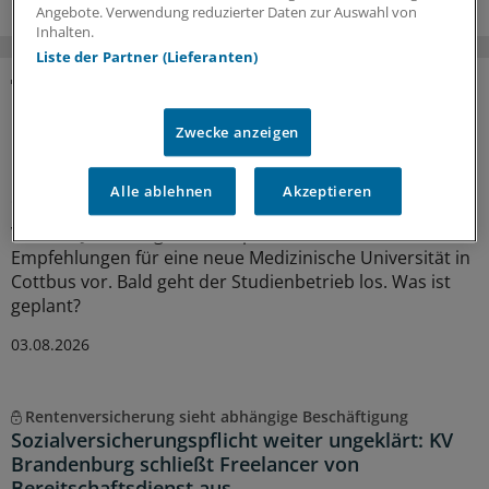
Angebote. Verwendung reduzierter Daten zur Auswahl von
Inhalten.
Liste der Partner (Lieferanten)
MEHR ZUM THEMA
Zwecke anzeigen
Modellstudiengang Humanmedizin
Unimedizin Lausitz: Im Oktober starten die
Alle ablehnen
Akzeptieren
ersten Studenten
Vor fünf Jahren legte eine Expertenkommission ihre
Empfehlungen für eine neue Medizinische Universität in
Cottbus vor. Bald geht der Studienbetrieb los. Was ist
geplant?
03.08.2026
Rentenversicherung sieht abhängige Beschäftigung
Sozialversicherungspflicht weiter ungeklärt: KV
Brandenburg schließt Freelancer von
Bereitschaftsdienst aus