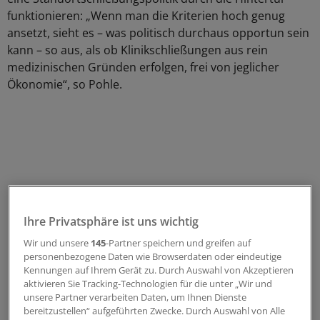
funktionieren: „Wenn man die Kriterien hoch genug
ansetzt, sieht es – was politisch durchaus opportun sein
kann – so aus, als ob Klinikschließungen aus rein
medizinischen Gründen erfolgen, frei von jeglicher
Ökonomie“, so Pohle.
Ihre Privatsphäre ist uns wichtig
Wir und unsere
145
-Partner speichern und greifen auf
personenbezogene Daten wie Browserdaten oder eindeutige
Kennungen auf Ihrem Gerät zu. Durch Auswahl von Akzeptieren
aktivieren Sie Tracking-Technologien für die unter „Wir und
unsere Partner verarbeiten Daten, um Ihnen Dienste
Pohle: Versorgungssicherheit in den
bereitzustellen“ aufgeführten Zwecke. Durch Auswahl von Alle