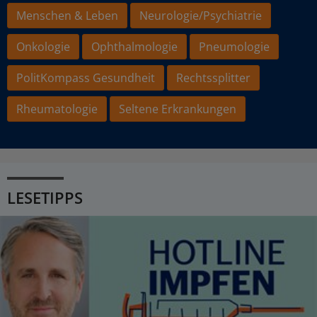
Menschen & Leben
Neurologie/Psychiatrie
Onkologie
Ophthalmologie
Pneumologie
PolitKompass Gesundheit
Rechtssplitter
Rheumatologie
Seltene Erkrankungen
LESETIPPS