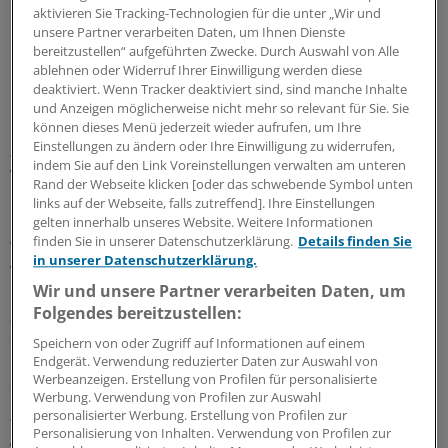
aktivieren Sie Tracking-Technologien für die unter „Wir und
unsere Partner verarbeiten Daten, um Ihnen Dienste
bereitzustellen“ aufgeführten Zwecke. Durch Auswahl von Alle
ablehnen oder Widerruf Ihrer Einwilligung werden diese
50 Kliniken wären keine vollwertigen
deaktiviert. Wenn Tracker deaktiviert sind, sind manche Inhalte
Krankenhäuser mehr
und Anzeigen möglicherweise nicht mehr so relevant für Sie. Sie
können dieses Menü jederzeit wieder aufrufen, um Ihre
Einstellungen zu ändern oder Ihre Einwilligung zu widerrufen,
„Mehr als 50 Krankenhäuser in Bayern wären also keine
indem Sie auf den Link Voreinstellungen verwalten am unteren
vollwertigen Krankenhäuser mehr, wenn der Bund die
Rand der Webseite klicken [oder das schwebende Symbol unten
bislang bekannten Pläne umsetzen würde. Auch bei
links auf der Webseite, falls zutreffend]. Ihre Einstellungen
Häusern mit einem breiteren Versorgungsangebot
gelten innerhalb unseres Website. Weitere Informationen
finden Sie in unserer Datenschutzerklärung.
Details finden Sie
würde sich das Angebot nach den Berliner Plänen
in unserer Datenschutzerklärung.
verschlechtern. Knapp 100 Krankenhäuser würden
Wir und unsere Partner verarbeiten Daten, um
künftig nur noch eine stationäre Basisversorgung
Folgendes bereitzustellen:
anbieten“, sagte Holetschek. Zahlreiche andere auch in
der Fläche relevante Angebote würden nach der
Speichern von oder Zugriff auf Informationen auf einem
Endgerät. Verwendung reduzierter Daten zur Auswahl von
Konzeption des Bundes an diesen Häusern wegfallen,
Werbeanzeigen. Erstellung von Profilen für personalisierte
ein besonders gravierendes Beispiel sei die Geburtshilfe.
Werbung. Verwendung von Profilen zur Auswahl
„Auch die Versorgung bei einem Schlaganfall wäre
personalisierter Werbung. Erstellung von Profilen zur
Personalisierung von Inhalten. Verwendung von Profilen zur
gefährdet“, sagte er.