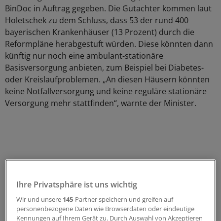
BinDoc in Auftrag gegeben. Die Gutachter kommen laut
Holetschek zu dem Schluss, dass 53 der rund 400
bayerischen Krankenhäuser (13 Prozent) durch die
Reformpläne herabgestuft würden. Diese könnten dann
künftig nur noch eine ambulant-stationäre
Basisversorgung anbieten, zum Beispiel bei Diabetes-
oder Kreislaufproblemen. „An diesen Häusern könnten
keine Notfallversorgung und keine reguläre stationäre
Versorgung mehr stattfinden“, warnte der Minister.
Ihre Privatsphäre ist uns wichtig
Wir und unsere
145
-Partner speichern und greifen auf
personenbezogene Daten wie Browserdaten oder eindeutige
Kennungen auf Ihrem Gerät zu. Durch Auswahl von Akzeptieren