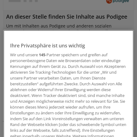
An dieser Stelle finden Sie Inhalte aus Podigee
Um mit Inhalten aus Podigee und anderen sozialen
Netzwerken zu interagieren oder diese darzustellen,
brauchen wir Ihre Zustimmung.
Ihre Privatsphäre ist uns wichtig
Wir und unsere
145
-Partner speichern und greifen auf
Ich bin damit einverstanden, dass mir Inhalte aus Sozialen Netzwerken und
personenbezogene Daten wie Browserdaten oder eindeutige
von anderen Anbietern angezeigt werden. Damit können personenbezogene
Kennungen auf Ihrem Gerät zu. Durch Auswahl von Akzeptieren
Daten an Drittanbieter übermittelt werden. Dazu ist ggf. die Speicherung von
aktivieren Sie Tracking-Technologien für die unter „Wir und
Cookies auf Ihrem Gerät notwendig. Weitere Information dazu finden Sie
hier
.
unsere Partner verarbeiten Daten, um Ihnen Dienste
bereitzustellen“ aufgeführten Zwecke. Durch Auswahl von Alle
ablehnen oder Widerruf Ihrer Einwilligung werden diese
Für Ärzte in Weiterbildung sei es wichtig, nicht nur von
deaktiviert. Wenn Tracker deaktiviert sind, sind manche Inhalte
Chef- und Oberärzten zu lernen, sondern von allen
und Anzeigen möglicherweise nicht mehr so relevant für Sie. Sie
Gesundheitsberufen - darunter Pflegekräften.
können dieses Menü jederzeit wieder aufrufen, um Ihre
Besonders in der Weiterbildung befinden sich die jungen
Einstellungen zu ändern oder Ihre Einwilligung zu widerrufen,
indem Sie auf den Link Voreinstellungen verwalten am unteren
Ärztinnen und Ärzte in einer Situation, in der es wichtig
Rand der Webseite klicken [oder das schwebende Symbol unten
ist, sich Wissen anzueignen und das von Kollegen, die
links auf der Webseite, falls zutreffend]. Ihre Einstellungen
ihren Beruf bereits seit Jahren ausüben, so Dr. Mathes.
gelten innerhalb unseres Website. Weitere Informationen