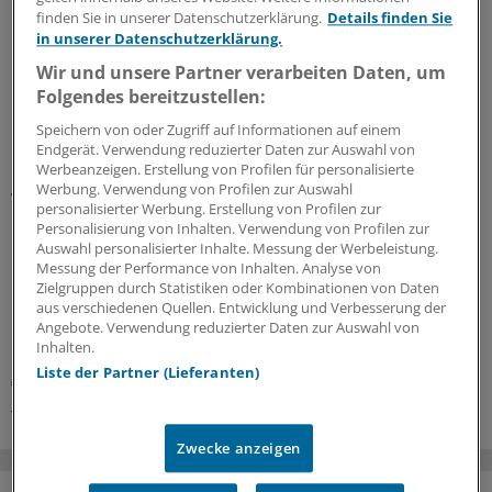
finden Sie in unserer Datenschutzerklärung.
Details finden Sie
in unserer Datenschutzerklärung.
Unter anderem, betont die junge Ärztin, ist es auch eine
Frage des Respekts und der Anerkennung und „es
Wir und unsere Partner verarbeiten Daten, um
beschleunigt die eigene Lernkurve“.
(Dauer: 2:24 Minuten)
Folgendes bereitzustellen:
Speichern von oder Zugriff auf Informationen auf einem
Endgerät. Verwendung reduzierter Daten zur Auswahl von
Unsere Beiträge im Überblick
Werbeanzeigen. Erstellung von Profilen für personalisierte
Ärztetag: Diese digitalen Themen haben eine
Werbung. Verwendung von Profilen zur Auswahl
Rolle gespielt
personalisierter Werbung. Erstellung von Profilen zur
Personalisierung von Inhalten. Verwendung von Profilen zur
Auswahl personalisierter Inhalte. Messung der Werbeleistung.
Messung der Performance von Inhalten. Analyse von
0
Zielgruppen durch Statistiken oder Kombinationen von Daten
aus verschiedenen Quellen. Entwicklung und Verbesserung der
Angebote. Verwendung reduzierter Daten zur Auswahl von
Schlagworte:
Inhalten.
Liste der Partner (Lieferanten)
ÄrzteTag
Aus-, Fort- und Weiterbildung
Pflegekräfte
Gesundheitsberufe
Junge Ärzte
Zwecke anzeigen