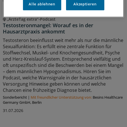
Alle ablehnen
Akzeptieren
MEHR ZUM THEMA
„ÄrzteTag extra“-Podcast
Testosteronmangel: Worauf es in der
Hausarztpraxis ankommt
Testosteron beeinflusst weit mehr als nur die männliche
Sexualfunktion: Es erfüllt eine zentrale Funktion für
Stoffwechsel, Muskel- und Knochengesundheit, Psyche
und Herz-Kreislauf-System. Entsprechend vielfältig und
oft unspezifisch sind die Beschwerden bei einem Mangel
– dem männlichen Hypogonadismus. Hören Sie im
Podcast, welche Warnsignale in der hausärztlichen
Versorgung Hinweise geben können und welche
Chancen eine frühzeitige Diagnose bietet.
Sonderbericht
|
Mit freundlicher Unterstützung von:
Besins Healthcare
Germany GmbH, Berlin
31.07.2026