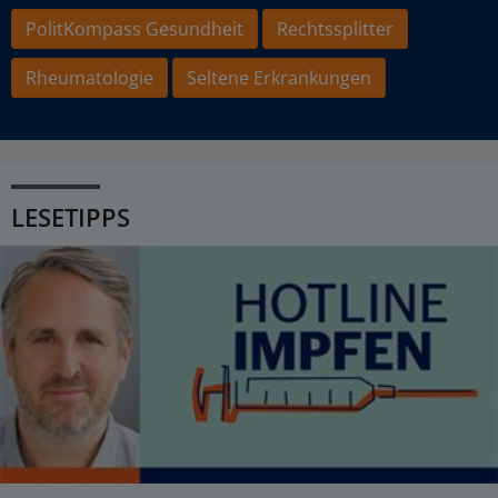
PolitKompass Gesundheit
Rechtssplitter
Rheumatologie
Seltene Erkrankungen
LESETIPPS