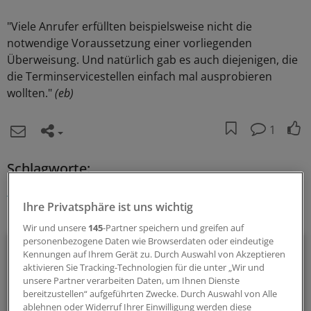
"Viele Anrufer erfüllten beispielsweise nicht die
notwendige Voraussetzung einer vorliegenden
Überweisung. Und natürlich gab es auch diejenigen, die
die Terminservicestellen einfach mal ausprobieren
wollten."
(eb)
1
Schlagworte:
Krankenkassen
Arzthaftung
Praxisführung
Ihre Privatsphäre ist uns wichtig
Ihr Newsletter zum Thema
Wir und unsere
145
-Partner speichern und greifen auf
personenbezogene Daten wie Browserdaten oder eindeutige
Politik & Debatte
Kennungen auf Ihrem Gerät zu. Durch Auswahl von Akzeptieren
aktivieren Sie Tracking-Technologien für die unter „Wir und
Mit diesem Newsletter blicken Sie hinter das tägliche
unsere Partner verarbeiten Daten, um Ihnen Dienste
bereitzustellen“ aufgeführten Zwecke. Durch Auswahl von Alle
Geschehen in der Gesundheitspolitik. Mit Analysen,
ablehnen oder Widerruf Ihrer Einwilligung werden diese