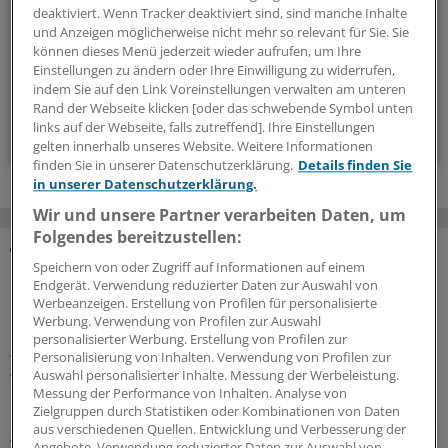
Hintergründen und einem Blick auf Themen, die die Agenda
deaktiviert. Wenn Tracker deaktiviert sind, sind manche Inhalte
bestimmen.
und Anzeigen möglicherweise nicht mehr so relevant für Sie. Sie
können dieses Menü jederzeit wieder aufrufen, um Ihre
Einstellungen zu ändern oder Ihre Einwilligung zu widerrufen,
14-tägig, donnerstags
indem Sie auf den Link Voreinstellungen verwalten am unteren
Rand der Webseite klicken [oder das schwebende Symbol unten
links auf der Webseite, falls zutreffend]. Ihre Einstellungen
Zum Abonnieren bitte anmelden
gelten innerhalb unseres Website. Weitere Informationen
finden Sie in unserer Datenschutzerklärung.
Details finden Sie
in unserer Datenschutzerklärung.
Wir und unsere Partner verarbeiten Daten, um
Folgendes bereitzustellen:
Speichern von oder Zugriff auf Informationen auf einem
MEHR ZUM THEMA
Endgerät. Verwendung reduzierter Daten zur Auswahl von
Werbeanzeigen. Erstellung von Profilen für personalisierte
Präventionsoffensive
Werbung. Verwendung von Profilen zur Auswahl
Gesundheitsrechtler Thomas Schlegel: „Krankheit
personalisierter Werbung. Erstellung von Profilen zur
wirkt wie eine stille Rezession im Inneren der
Personalisierung von Inhalten. Verwendung von Profilen zur
Auswahl personalisierter Inhalte. Messung der Werbeleistung.
Wirtschaft“
Messung der Performance von Inhalten. Analyse von
Die Koalition will die Prävention als
Zielgruppen durch Statistiken oder Kombinationen von Daten
aus verschiedenen Quellen. Entwicklung und Verbesserung der
gesamtgesellschaftliche Aufgabe stärken. Richtig so, sagt
Angebote. Verwendung reduzierter Daten zur Auswahl von