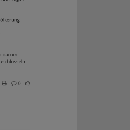
völkerung
r
em darum
uschlüsseln.
0