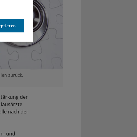
eptieren
len zurück.
Stärkung der
Hausärzte
lle nach der
an– und