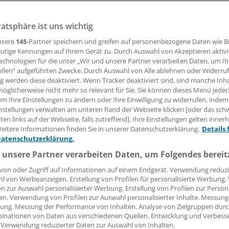
vatsphäre ist uns wichtig
eratungsleistungen in den Praxen sind die Organspender-
. CSU-Politiker Pilsinger wirft Bundesgesundheitsminister
nsere
145
-Partner speichern und greifen auf personenbezogene Daten wie 
Organspende auf der Bremse zu stehen.
utige Kennungen auf Ihrem Gerät zu. Durch Auswahl von Akzeptieren aktivi
echnologien für die unter „Wir und unsere Partner verarbeiten Daten, um I
ellen“ aufgeführten Zwecke. Durch Auswahl von Alle ablehnen oder Widerruf
ng werden diese deaktiviert. Wenn Tracker deaktiviert sind, sind manche Inh
02.03.2023, 16:33 Uhr
öglicherweise nicht mehr so relevant für Sie. Sie können dieses Menü jeder
um Ihre Einstellungen zu ändern oder Ihre Einwilligung zu widerrufen, indem
nstellungen verwalten am unteren Rand der Webseite klicken [oder das sc
en links auf der Webseite, falls zutreffend]. Ihre Einstellungen gelten inner
eitere Informationen finden Sie in unserer Datenschutzerklärung.
Details 
Datenschutzerklärung.
 unsere Partner verarbeiten Daten, um Folgendes bereit
von oder Zugriff auf Informationen auf einem Endgerät. Verwendung reduzi
l von Werbeanzeigen. Erstellung von Profilen für personalisierte Werbung
en zur Auswahl personalisierter Werbung. Erstellung von Profilen zur Person
en. Verwendung von Profilen zur Auswahl personalisierter Inhalte. Messung
ung. Messung der Performance von Inhalten. Analyse von Zielgruppen durch
inationen von Daten aus verschiedenen Quellen. Entwicklung und Verbess
 Verwendung reduzierter Daten zur Auswahl von Inhalten.