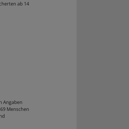
cherten ab 14
ch Angaben
 869 Menschen
und