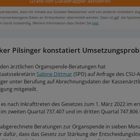
nverstanden, dass mir Inhalte aus Sozialen Netzwerken und von anderen Anbietern an
sonenbezogene Daten an Drittanbieter übermittelt werden. Dazu ist ggf. die Speich
m Gerät notwendig. Weitere Information dazu finden Sie
hier
.
iker Pilsinger konstatiert Umsetzungspro
 den ärztlichen Organspende-Beratungen hat
taatssekretärin
Sabine Dittmar
(SPD) auf Anfrage des CSU-
nger unter Berufung auf Abrechnungsdaten der Kassenärztl
gung mitgeteilt.
s nach Inkrafttreten des Gesetzes zum 1. März 2022 im er
 im zweiten Quartal 737.407 und im dritten Quartal 747.806
n abgerechnete Beratungen zur Organspende in sieben Mona
or dafür, dass das Gesetz zur Stärkung der Entscheidungslös