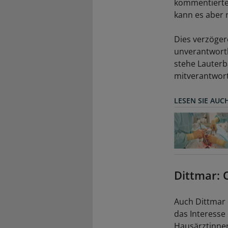
kommentierte 
kann es aber n
Dies verzöger
unverantwortl
stehe Lauterb
mitverantwort
LESEN SIE AUC
Dittmar:
Auch Dittmar o
das Interesse 
Hausärztinne