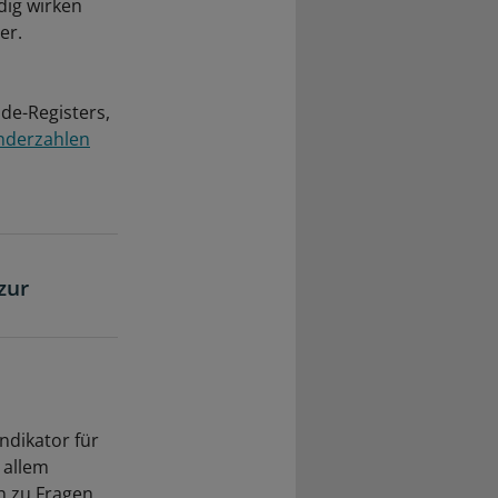
dig wirken
er.
de-Registers,
nderzahlen
zur
ndikator für
 allem
n zu Fragen