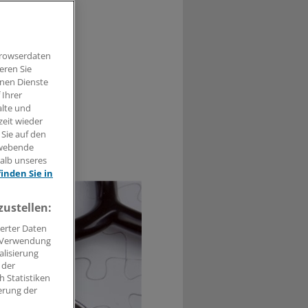
Zahlen auch
 Lauterbach
Browserdaten
eren Sie
hnen Dienste
 Ihrer
alte und
zeit wieder
 Sie auf den
hwebende
0
halb unseres
finden Sie in
zustellen:
erter Daten
. Verwendung
alisierung
 der
 Statistiken
erung der