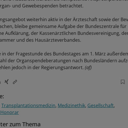
gan- und Gewebespenden betrachtet.
ngsangebot weiterhin aktiv in der Ärzteschaft sowie der Be
achen, bleibe gemeinsame Aufgabe der Bundeszentrale für
he Aufklärung, der Kassenärztlichen Bundesvereinigung, de
ammer und des Hausärzteverbandes.
te in der Fragestunde des Bundestages am 1. März außerd
 Zahl der Organspendeberatungen nach Bundesländern aufz
ehlen jedoch in der Regierungsantwort.
(af)
e:
Transplantationsmedizin
Medizinethik
Gesellschaft
 Honorar
tter zum Thema