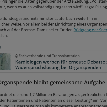
Pilsinger die Daten gegenüber der Ärzte Zeitung. „Vollstän
ur, wenn es auch vollständig umgesetzt wird“, sagte Pilsing
e Bundesgesundheitsminister Lauterbach weiterhin in
icher Weise. Vor allem bei der Einrichtung eines Organspen
ach auf der Bremse. Damit sei er für den
Rückgang der Spe
lich.
H
Fachverbände und Transplantation
Kardiologen werben für erneute Debatte 
Widerspruchslösung bei Organspenden
 Organspende bleibt gemeinsame Aufgabe
rdnet die rund 1,7 Millionen Beratungen als „erfreulichen I
der Patientinnen und Patienten an dieser Leistung“ ein. Vor
n und Hausärzte würden als kompetente Ansprechpersone