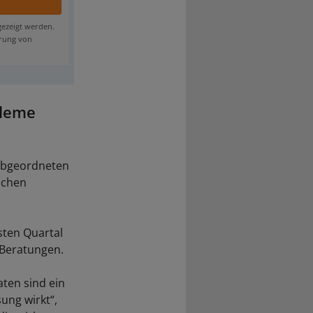
gezeigt werden.
erung von
bleme
Abgeordneten
ichen
sten Quartal
 Beratungen.
ten sind ein
ung wirkt“,