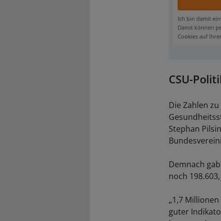
Ich bin damit ei
Damit können per
Cookies auf Ihre
CSU-Polit
Die Zahlen zu
Gesundheitss
Stephan Pilsi
Bundesvereini
Demnach gab e
noch 198.603,
„1,7 Millione
guter Indikat