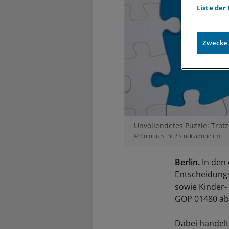
Liste der
Zwecke
Unvollendetes Puzzle: Trot
© Coloures-Pic / stock.adobe.cm
Berlin.
In den 
Entscheidungs
sowie Kinder-
GOP 01480 ab
Dabei handelt