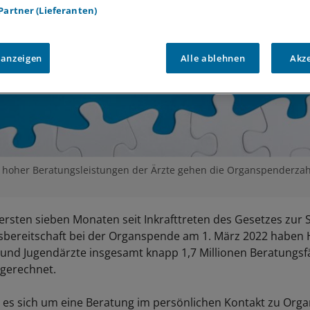
 Partner (Lieferanten)
 anzeigen
Alle ablehnen
Akz
z hoher Beratungsleistungen der Ärzte gehen die Organspenderzah
ersten sieben Monaten seit Inkrafttreten des Gesetzes zur 
bereitschaft bei der Organspende am 1. März 2022 haben 
 und Jugendärzte insgesamt knapp 1,7 Millionen Beratungsfä
gerechnet.
 es sich um eine Beratung im persönlichen Kontakt zu Org