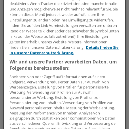
Budgetierung ärztlicher Leistungen und
deaktiviert. Wenn Tracker deaktiviert sind, sind manche Inhalte
und Anzeigen möglicherweise nicht mehr so relevant für Sie. Sie
Terminkapazitäten von der Politik anerkannt", sagte Dr.
können dieses Menü jederzeit wieder aufrufen, um Ihre
Dirk Heinrich.
Einstellungen zu ändern oder Ihre Einwilligung zu widerrufen,
indem Sie auf den Link Voreinstellungen verwalten am unteren
Der Vorsitzende des NAV-Virchow-Bundes wies
Rand der Webseite klicken [oder das schwebende Symbol unten
links auf der Webseite, falls zutreffend]. Ihre Einstellungen
daraufhin, dass für neue Patienten in offenen
gelten innerhalb unseres Website. Weitere Informationen
Sprechstunden auch nach den aktuellen Plänen des
finden Sie in unserer Datenschutzerklärung.
Details finden Sie
Ministers kein zusätzliches Geld fließen solle: Die
in unserer Datenschutzerklärung.
Leistungen würden nach diesem Modell aber erstmals
Wir und unsere Partner verarbeiten Daten, um
wieder vollständig vergütet.
Folgendes bereitzustellen:
Speichern von oder Zugriff auf Informationen auf einem
Wir haben den Beitrag aktualisiert am 20.7.2018 um 15:52
Endgerät. Verwendung reduzierter Daten zur Auswahl von
Uhr. Wir haben den ursprünglichen Beitrag von dpa durch
Werbeanzeigen. Erstellung von Profilen für personalisierte
einen eigenen Bericht ersetzt.
Werbung. Verwendung von Profilen zur Auswahl
personalisierter Werbung. Erstellung von Profilen zur
Personalisierung von Inhalten. Verwendung von Profilen zur
2
Auswahl personalisierter Inhalte. Messung der Werbeleistung.
Messung der Performance von Inhalten. Analyse von
Zielgruppen durch Statistiken oder Kombinationen von Daten
Schlagworte:
aus verschiedenen Quellen. Entwicklung und Verbesserung der
Angebote. Verwendung reduzierter Daten zur Auswahl von