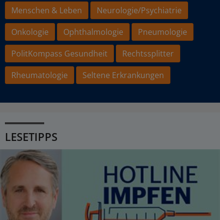
Menschen & Leben
Neurologie/Psychiatrie
Onkologie
Ophthalmologie
Pneumologie
PolitKompass Gesundheit
Rechtssplitter
Rheumatologie
Seltene Erkrankungen
LESETIPPS