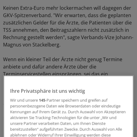
Keinen Extra-Euro mehr lockermachen will dagegen der
GKV-Spitzenverband. "Wir erwarten, dass die geplanten
zusätzlichen Gelder für die Ärzte, die Patienten über die
TSS annehmen, den Beitragszahlern nicht zusätzlich in
Rechnung gestellt werden", sagte Verbands-Vize Johann-
Magnus von Stackelberg.
Wenn ein kleiner Teil der Ärzte nicht genug Termine
anbiete und dafür andere Ärzte über die
Terminservicestellen einsprängen, sei das ein
innerärztliches Verteilungsproblem.
Ihre Privatsphäre ist uns wichtig
Echte Zusatzleistungen, wie zum Beispiel Sprechstunden
Wir und unsere
145
-Partner speichern und greifen auf
an Samstagen würden von den Kassen bereits zusätzlich
personenbezogene Daten wie Browserdaten oder eindeutige
mit einem Zuschlag von elf Euro je Patient vergütet,
Kennungen auf Ihrem Gerät zu. Durch Auswahl von Akzeptieren
sagte von Stackelberg.
aktivieren Sie Tracking-Technologien für die unter „Wir und
unsere Partner verarbeiten Daten, um Ihnen Dienste
bereitzustellen“ aufgeführten Zwecke. Durch Auswahl von Alle
"Endlich wird der Zusammenhang zwischen der
ablehnen oder Widerruf Ihrer Einwilligung werden diese