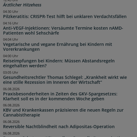
12:43 Uhr
Ärztlicher Hitzehass
04:30 Uhr
Pilzkeratitis: CRISPR-Test hilft bei unklaren Verdachtsfällen
04:16 Uhr
Anti-VEGF-Injektionen: Versäumte Termine kosten nAMD-
Patienten wohl Sehschärfe
04:04 Uhr
Vegetarische und vegane Ernährung bei Kindern mit
Vorerkrankungen
04:00 Uhr
Reiseimpfungen bei Kindern: Müssen Abstandsregeln
eingehalten werden?
03:05 Uhr
Gesundheitsrechtler Thomas Schlegel: „Krankheit wirkt wie
eine stille Rezession im Inneren der Wirtschaft“
06.08.2026
Praxisbesonderheiten in Zeiten des GKV-Spargesetzes:
Klarheit soll es in der kommenden Woche geben
06.08.2026
KBV und Krankenkassen präzisieren die neuen Regeln zur
Cannabistherapie
06.08.2026
Reversible Nachtblindheit nach Adipositas-Operation
06.08.2026