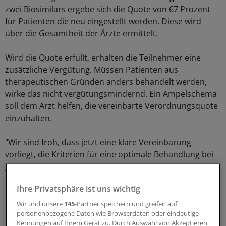
zwei Biosimilars ergebe sich die Quote von 67 Prozent
für Patienten die neu eingestellt werden. Diese wird
über die Gesamtheit der Ärzte ermittelt.
Wird die Quote erfüllt, erhalten die Teilnehmer eine
zusätzliche Vergütung. Müssen Patienten aus
therapeutischen Gründen anders behandelt werden,
wirke das nicht vergütungsmindernd. Ein Ampelschema
soll dem Arzt helfen, die vereinbarte Verordnungsquote
einzuhalten.
"Wir sind froh, dass jetzt eine klare Vereinbarung
vorliegt, die Kriterien für eine optimale Behandlung bei
gleichzeitiger Beachtung der Wirtschaftlichkeit
einvernehmlich festlegt und zugleich die
Ihre Privatsphäre ist uns wichtig
Berücksichtigung individueller Besonderheiten
ermöglicht", sagt Tappe.
Wir und unsere
145
-Partner speichern und greifen auf
personenbezogene Daten wie Browserdaten oder eindeutige
Kennungen auf Ihrem Gerät zu. Durch Auswahl von Akzeptieren