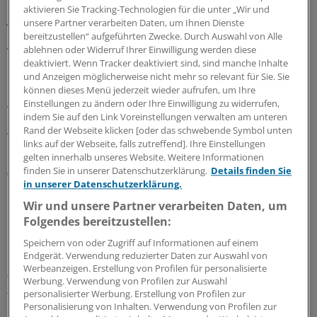
Die teilnehmenden Gastroenterologen erhalten für
aktivieren Sie Tracking-Technologien für die unter „Wir und
jeden Patienten eine zusätzliche Vergütung für die
unsere Partner verarbeiten Daten, um Ihnen Dienste
engmaschige, leitliniengerechte Behandlung und die
bereitzustellen“ aufgeführten Zwecke. Durch Auswahl von Alle
ablehnen oder Widerruf Ihrer Einwilligung werden diese
Verlaufskontrolle.
deaktiviert. Wenn Tracker deaktiviert sind, sind manche Inhalte
und Anzeigen möglicherweise nicht mehr so relevant für Sie. Sie
Nach Angaben der Techniker Krankenkasse kann der
können dieses Menü jederzeit wieder aufrufen, um Ihre
Arzt eine zusätzliche Vergütung von 15 Euro pro Patient
Einstellungen zu ändern oder Ihre Einwilligung zu widerrufen,
indem Sie auf den Link Voreinstellungen verwalten am unteren
und Quartal erhalten, wenn die Gesamtheit der am
Rand der Webseite klicken [oder das schwebende Symbol unten
Vertrag teilnehmenden Ärzte die Ampelquote einhält.
links auf der Webseite, falls zutreffend]. Ihre Einstellungen
Gleiches gelte für das Erreichen der Biosimilarquote.
gelten innerhalb unseres Website. Weitere Informationen
(chb)
finden Sie in unserer Datenschutzerklärung.
Details finden Sie
in unserer Datenschutzerklärung.
Wir und unsere Partner verarbeiten Daten, um
0
Folgendes bereitzustellen:
Speichern von oder Zugriff auf Informationen auf einem
Schlagworte:
Endgerät. Verwendung reduzierter Daten zur Auswahl von
Werbeanzeigen. Erstellung von Profilen für personalisierte
Selektivverträge
Krankenkassen
Berufspolitik
Werbung. Verwendung von Profilen zur Auswahl
Biotechnologie
Gastroenterologie
personalisierter Werbung. Erstellung von Profilen zur
Personalisierung von Inhalten. Verwendung von Profilen zur