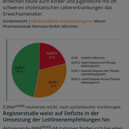
erreichen heute auch Kinder und Jugendliche mit oft
schweren cholestatischen Lebererkrankungen das
Erwachsenenalter.
Sonderbericht
|
Mit freundlicher Unterstützung von:
Mirum
Pharmaceuticals Germany GmbH, München
V600E
BRAF
-mutiertes mCRC nach systemischer Vortherapie
Registerstudie weist auf Defizite in der
Umsetzung der Leitlinienempfehlungen hin
V600E
Aktivierende
BRAF
-Mutationen finden sich bei etwa