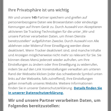
Ihre Privatsphäre ist uns wichtig
Wir und unsere
145
-Partner speichern und greifen auf
Das Projekt soll drei Haus- oder Kinderärzte als
personenbezogene Daten wie Browserdaten oder eindeutige
Kennungen auf Ihrem Gerät zu. Durch Auswahl von Akzeptieren
angestellte Ärztin oder Arzt an die Wesermündung
aktivieren Sie Tracking-Technologien für die unter „Wir und
bringen.
Dazu stellt die KV die Räume, Personal und
unsere Partner verarbeiten Daten, um Ihnen Dienste
Infrastruktur zur Verfügung.
bereitzustellen“ aufgeführten Zwecke. Durch Auswahl von Alle
ablehnen oder Widerruf Ihrer Einwilligung werden diese
deaktiviert. Wenn Tracker deaktiviert sind, sind manche Inhalte
LESEN SIE AUCH
und Anzeigen möglicherweise nicht mehr so relevant für Sie. Sie
können dieses Menü jederzeit wieder aufrufen, um Ihre
Sicherstellung
Einstellungen zu ändern oder Ihre Einwilligung zu widerrufen,
KV Bremen bietet ärztlichem Nachwuchs
indem Sie auf den Link Voreinstellungen verwalten am unteren
Testgelände für die Niederlassung
Rand der Webseite klicken [oder das schwebende Symbol unten
links auf der Webseite, falls zutreffend]. Ihre Einstellungen
Ärztinnen und Ärzte, die sich hier anstellen lassen,
gelten innerhalb unseres Website. Weitere Informationen
finden Sie in unserer Datenschutzerklärung.
Details finden Sie
erhalten ein marktübliches Festgehalt, das durch einen
in unserer Datenschutzerklärung.
variablen Anteil ergänzt wird, der sich an der Fallzahl
Wir und unsere Partner verarbeiten Daten, um
orientiert. Dieser Anteil wird angespart und an sie
Folgendes bereitzustellen:
ausgezahlt, sobald sie sich entschließen, eine Praxis in