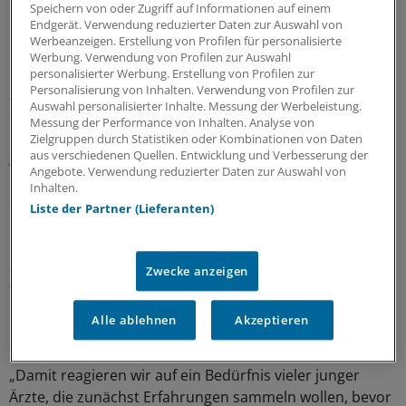
Bremerhaven zu übernehmen oder neu zu gründen.
Speichern von oder Zugriff auf Informationen auf einem
Endgerät. Verwendung reduzierter Daten zur Auswahl von
Werbeanzeigen. Erstellung von Profilen für personalisierte
Nach Bremerhaven locken
Werbung. Verwendung von Profilen zur Auswahl
personalisierter Werbung. Erstellung von Profilen zur
Personalisierung von Inhalten. Verwendung von Profilen zur
„Wir sind gerade dabei zu rekrutieren. Es gibt bereits
Auswahl personalisierter Inhalte. Messung der Werbeleistung.
einige Interessenten, vor allem aus dem kinderärztlichen
Messung der Performance von Inhalten. Analyse von
Bereich“, sagt Fox. Auch einige MFA seien bereits
Zielgruppen durch Statistiken oder Kombinationen von Daten
aus verschiedenen Quellen. Entwicklung und Verbesserung der
gefunden.
Angebote. Verwendung reduzierter Daten zur Auswahl von
Inhalten.
„Der Gesundheitshaven will einerseits Haus- und
Liste der Partner (Lieferanten)
Kinderärzte nach Bremerhaven locken und andererseits
inhaltliche und finanzielle Anreize setzen, damit die –
zunächst angestellten – Ärzte sich auf eine eigene
Zwecke anzeigen
freiberufliche Tätigkeit vorbereiten können und somit
über einen langen Zeitraum in Bremerhaven bleiben“, so
Alle ablehnen
Akzeptieren
KV-Vorstandschef Dr. Bernhard Rochell.
„Damit reagieren wir auf ein Bedürfnis vieler junger
Ärzte, die zunächst Erfahrungen sammeln wollen, bevor