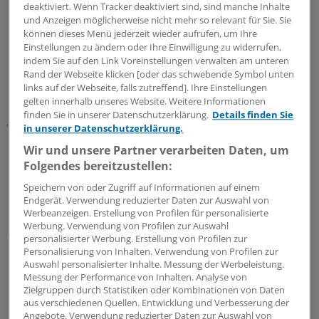
deaktiviert. Wenn Tracker deaktiviert sind, sind manche Inhalte
Hier dreht sich das Verhältnis der Geschlechter, denn
und Anzeigen möglicherweise nicht mehr so relevant für Sie. Sie
mit 83 Euro je 1000 Versichertenjahre ist demnach die
können dieses Menü jederzeit wieder aufrufen, um Ihre
Behandlung der Männer etwas günstiger als die der
Einstellungen zu ändern oder Ihre Einwilligung zu widerrufen,
Frauen (94 Euro je 1000 Versichertenjahre).
indem Sie auf den Link Voreinstellungen verwalten am unteren
Rand der Webseite klicken [oder das schwebende Symbol unten
links auf der Webseite, falls zutreffend]. Ihre Einstellungen
Studienautorin Eva Maria Bitzer, Professorin an der
gelten innerhalb unseres Website. Weitere Informationen
Pädagogischen Hochschule Freiburg, verwies bei der
finden Sie in unserer Datenschutzerklärung.
Details finden Sie
Vorstellung der Daten in Berlin darauf, dass psychische
in unserer Datenschutzerklärung.
Diagnosen der häufigste Grund für eine lange stationäre
Wir und unsere Partner verarbeiten Daten, um
Behandlung sind. Betroffene Männer verbringen
Folgendes bereitzustellen:
deswegen im Durchschnitt 19,5 Tage, betroffene Frauen
Speichern von oder Zugriff auf Informationen auf einem
25,5 Tage in einer Klinik.
Endgerät. Verwendung reduzierter Daten zur Auswahl von
Werbeanzeigen. Erstellung von Profilen für personalisierte
Werbung. Verwendung von Profilen zur Auswahl
Zum Vergleich: Bei Ernährungs- und
personalisierter Werbung. Erstellung von Profilen zur
Stoffwechselkrankheiten bleiben männliche Patienten
Personalisierung von Inhalten. Verwendung von Profilen zur
Auswahl personalisierter Inhalte. Messung der Werbeleistung.
im Durchschnitt 8,5 Tage, Patientinnen 6,8 Tage in einer
Messung der Performance von Inhalten. Analyse von
Klinik.
Zielgruppen durch Statistiken oder Kombinationen von Daten
aus verschiedenen Quellen. Entwicklung und Verbesserung der
Angebote. Verwendung reduzierter Daten zur Auswahl von
Der Krankenhaus Report macht auch regionale