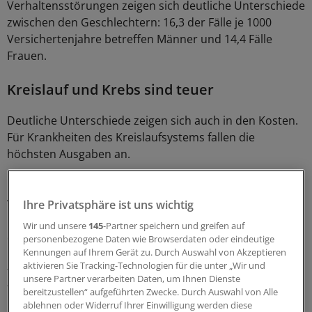
Verhaltensstörungen zeigen sich deutliche Unterschiede
zwischen den Geschlechtern: 16,3 der Fälle je 1000
Versichertenjahre betreffen Männer und 14,4 Fälle
Frauen.
Kreislauf und Krebs sind teuer
Deutliche Unterschiede zeigen sich auch in den Kosten.
Für Krankheiten des Kreislaufsystems fallen die
höchsten Ausgaben an.
Für betroffene Männer liegen sie bei 199 Euro je 1000
Versichertenjahre, für Frauen bei 126 Euro. Auch bei den
Ihre Privatsphäre ist uns wichtig
Krebsdiagnosen liegen die Ausgaben für die Behandlung
Wir und unsere
145
-Partner speichern und greifen auf
der Männer mit 116 Euro etwas höher als die der Frauen
personenbezogene Daten wie Browserdaten oder eindeutige
Kennungen auf Ihrem Gerät zu. Durch Auswahl von Akzeptieren
mit 108 Euro je 1000 Versichertenjahre. Die Ausgaben
aktivieren Sie Tracking-Technologien für die unter „Wir und
für psychische Erkrankungen und Verhaltensstörungen
unsere Partner verarbeiten Daten, um Ihnen Dienste
folgen auf dem dritten Platz.
bereitzustellen“ aufgeführten Zwecke. Durch Auswahl von Alle
ablehnen oder Widerruf Ihrer Einwilligung werden diese