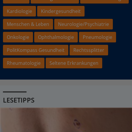
Kardiologie
Kindergesundheit
Menschen & Leben
Neurologie/Psychiatrie
Onkologie
Ophthalmologie
Pneumologie
PolitKompass Gesundheit
Rechtssplitter
Rheumatologie
Seltene Erkrankungen
LESETIPPS